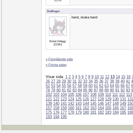
2153
Sotfinger
hand, skaka hand
Antal inlägg:
22361
« Föregående sida
« Första sidan
Visar sida:
1
2
3
4
5
6
7
8
9
10
11
12
13
14
15
16
26
27
28
29
30
31
32
33
34
35
36
37
38
39
40
41
52
53
54
55
56
57
58
59
60
61
62
63
64
65
66
67
78
79
80
81
82
83
84
85
86
87
88
89
90
91
92
93
102
103
104
105
106
107
108
109
110
111
112
113
121
122
123
124
125
126
127
128
129
130
131
13
139
140
141
142
143
144
145
146
147
148
149
15
157
158
159
160
161
162
163
164
165
166
167
16
175
176
177
178
179
180
181
182
183
184
185
18
193
194
195