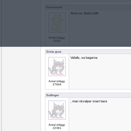
Farnsworth
Anna sa: Bada kallt!
Antal inlägg:
2153
Greta grus
Vafalls, sa bagarna
Antal inlägg:
27944
Sotfinger
, man skvalpar snart bara
Antal inlägg:
22361