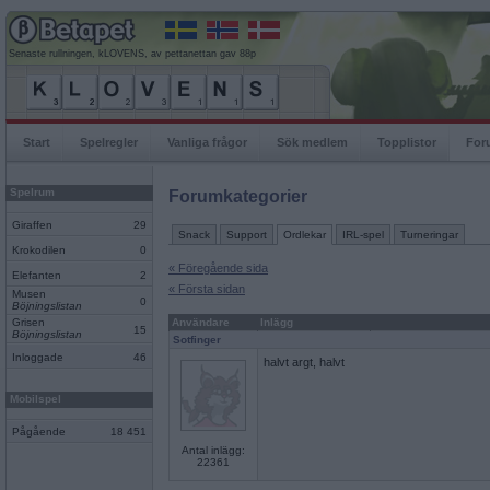
Senaste rullningen, kLOVENS, av pettanettan gav 88p
Start
Spelregler
Vanliga frågor
Sök medlem
Topplistor
For
Spelrum
Forumkategorier
Giraffen
29
Snack
Support
Ordlekar
IRL-spel
Turneringar
Krokodilen
0
« Föregående sida
Elefanten
2
« Första sidan
Musen
0
Böjningslistan
Grisen
Användare
Inlägg
15
Böjningslistan
Sotfinger
Inloggade
46
halvt argt, halvt
Mobilspel
Pågående
18 451
Antal inlägg:
22361