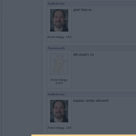
kaffedricka
glatt! Matt av
Antal inlägg: 140
Farnsworth
alla asgarv sa
Antal inlägg:
2153
kaffedricka
pappan: andas aktsamt!
Antal inlägg: 140