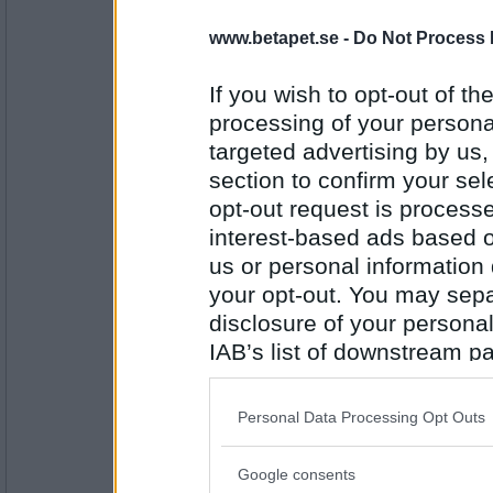
Farnsworth
Alla var glada att
www.betapet.se -
Do Not Process 
If you wish to opt-out of the
processing of your personal
Antal inlägg:
2153
targeted advertising by us
section to confirm your sel
kaffedricka
(ett ord för mycket tidigare, så jag skrev t
opt-out request is proces
interest-based ads based o
andan aktats
us or personal information d
your opt-out. You may separ
Antal inlägg: 140
disclosure of your personal
Sotfinger
IAB’s list of downstream pa
. Barn ska andas
also be disclosed by us to 
Downstream Participants
th
Personal Data Processing Opt Outs
third parties.
Antal inlägg:
22361
Google consents
Please note that this web