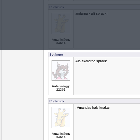
Ruckzuck
andarna - allt sprack!
Antal inlägg:
34614
Sotfinger
Alla skallarna sprack
Antal inlägg:
22361
Ruckzuck
, Amandas hals knakar
Antal inlägg:
34614