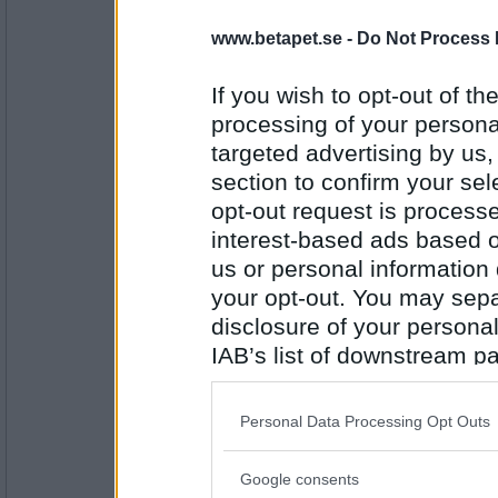
Ruckzuck
www.betapet.se -
Do Not Process 
hans andra takpanna
If you wish to opt-out of the
processing of your personal
Antal inlägg:
34614
targeted advertising by us
section to confirm your sel
Sotfinger
opt-out request is proces
. Stararna hatar mask-Alvar
interest-based ads based o
us or personal information d
your opt-out. You may separ
Antal inlägg:
22361
disclosure of your personal
IAB’s list of downstream pa
Ruckzuck
starkt. Hans stamfar
also be disclosed by us to 
Downstream Participants
th
Personal Data Processing Opt Outs
third parties.
Antal inlägg:
Google consents
34614
Please note that this web