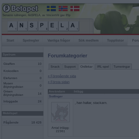
Senaste rullningen, AnSPELA, av VincentVit gav 85p
Start
Spelregler
Vanliga frågor
Sök medlem
Topplistor
For
Spelrum
Forumkategorier
Giraffen
10
Snack
Support
Ordlekar
IRL-spel
Turneringar
Krokodilen
0
« Föregående sida
Elefanten
0
« Första sidan
Musen
0
Böjningslistan
Grisen
Användare
Inlägg
14
Böjningslistan
Sotfinger
Inloggade
24
, han haltar, stackarn.
Mobilspel
Pågående
18 426
Antal inlägg:
22361