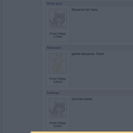
Greta grus
Stararna har hans
Antal inlägg:
27944
Ruckzuck
gamla takpanna. Snart
Antal inlägg:
34614
Sotfinger
ska han kasta
Antal inlägg:
22361