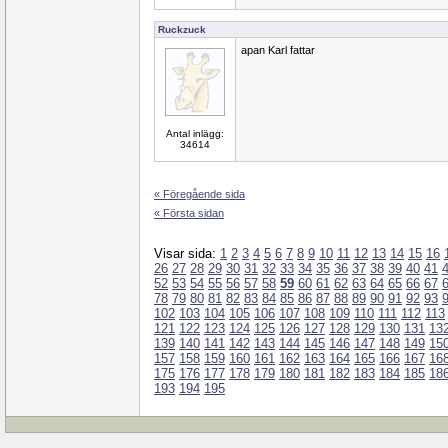
Ruckzuck
apan Karl fattar
Antal inlägg:
34614
« Föregående sida
« Första sidan
Visar sida:
1
2
3
4
5
6
7
8
9
10
11
12
13
14
15
16
26
27
28
29
30
31
32
33
34
35
36
37
38
39
40
41
52
53
54
55
56
57
58
59
60
61
62
63
64
65
66
67
78
79
80
81
82
83
84
85
86
87
88
89
90
91
92
93
102
103
104
105
106
107
108
109
110
111
112
113
121
122
123
124
125
126
127
128
129
130
131
13
139
140
141
142
143
144
145
146
147
148
149
15
157
158
159
160
161
162
163
164
165
166
167
16
175
176
177
178
179
180
181
182
183
184
185
18
193
194
195