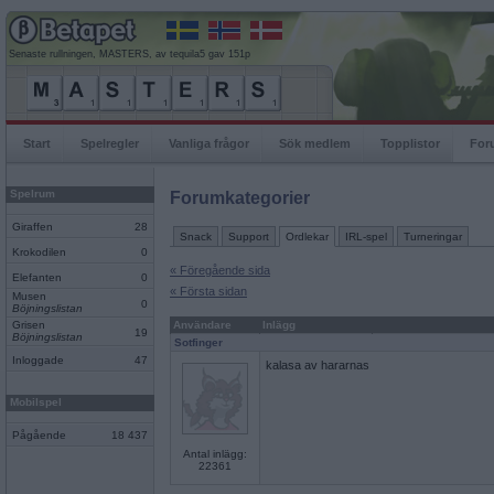
Senaste rullningen, MASTERS, av tequila5 gav 151p
Start
Spelregler
Vanliga frågor
Sök medlem
Topplistor
For
Spelrum
Forumkategorier
Giraffen
28
Snack
Support
Ordlekar
IRL-spel
Turneringar
Krokodilen
0
« Föregående sida
Elefanten
0
« Första sidan
Musen
0
Böjningslistan
Grisen
Användare
Inlägg
19
Böjningslistan
Sotfinger
Inloggade
47
kalasa av hararnas
Mobilspel
Pågående
18 437
Antal inlägg:
22361