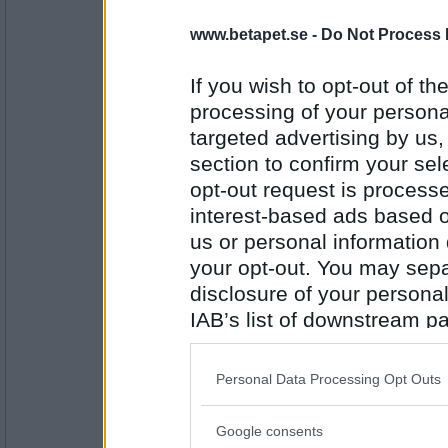
Sotfinger
www.betapet.se -
Do Not Process 
krampartat. Skall man
If you wish to opt-out of the
processing of your personal
Antal inlägg:
22361
targeted advertising by us
section to confirm your sel
Ruckzuck
jaga allvarsamt? Ja,
opt-out request is proces
interest-based ads based o
us or personal information d
your opt-out. You may separ
Antal inlägg:
34614
disclosure of your personal
IAB’s list of downstream pa
Greta grus
annars kan man
also be disclosed by us to 
Downstream Participants
th
Personal Data Processing Opt Outs
third parties.
Antal inlägg:
27944
Google consents
Please note that this web