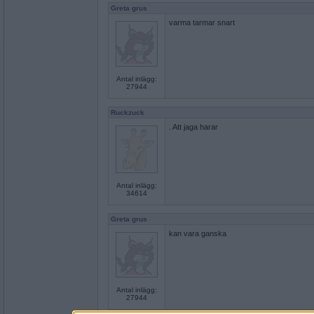
Greta grus
varma tarmar snart
Antal inlägg:
27944
Ruckzuck
. Att jaga harar
Antal inlägg:
34614
Greta grus
kan vara ganska
Antal inlägg:
27944