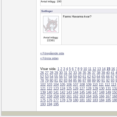
Antal inlägg: 190
Sotfinger
Fanns Havanna kvar?
Antal inlägg:
22361
« Föregående sida
« Första sidan
Visar sida:
1
2
3
4
5
6
7
8
9
10
11
12
13
14
15
16
26
27
28
29
30
31
32
33
34
35
36
37
38
39
40
41
52
53
54
55
56
57
58
59
60
61
62
63
64
65
66
67
78
79
80
81
82
83
84
85
86
87
88
89
90
91
92
93
102
103
104
105
106
107
108
109
110
111
112
113
121
122
123
124
125
126
127
128
129
130
131
13
139
140
141
142
143
144
145
146
147
148
149
15
157
158
159
160
161
162
163
164
165
166
167
16
175
176
177
178
179
180
181
182
183
184
185
18
193
194
195