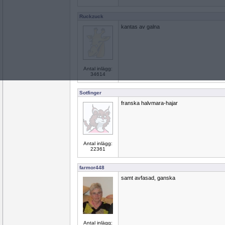
Ruckzuck
kantas av galna
Antal inlägg:
34614
Sotfinger
franska halvmara-hajar
Antal inlägg:
22361
farmor448
samt avfasad, ganska
Antal inlägg: