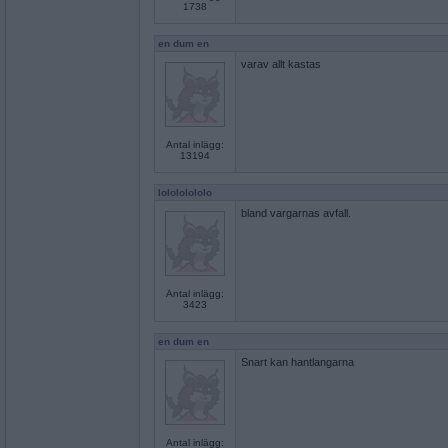
1738
en dum en
varav allt kastas
Antal inlägg:
13194
lolololololo
bland vargarnas avfall.
Antal inlägg:
3423
en dum en
Snart kan hantlangarna
Antal inlägg: