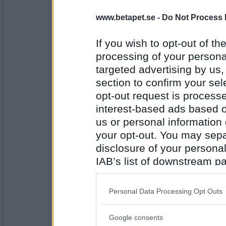
Päckschen
www.betapet.se -
Do Not Process 
. Sparka vargarnas bakar
If you wish to opt-out of the
processing of your personal
targeted advertising by us
Antal inlägg:
3583
section to confirm your sel
en dum en
opt-out request is proces
kan vara allvarsamt
interest-based ads based o
us or personal information d
your opt-out. You may separ
Antal inlägg:
disclosure of your personal
13194
IAB’s list of downstream pa
Päckschen
also be disclosed by us to 
. Paragraf A stadgar
Downstream Participants
th
Personal Data Processing Opt Outs
third parties.
Google consents
Antal inlägg:
Please note that this web
3583