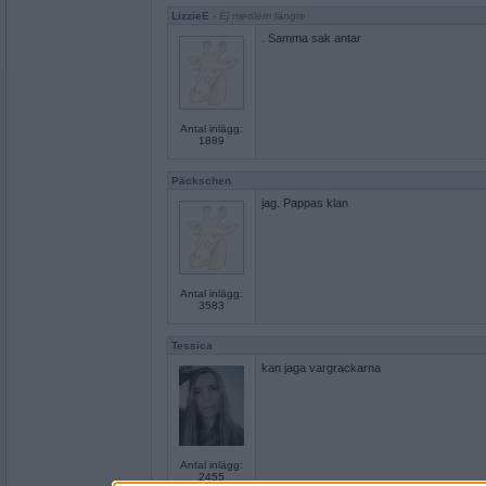
LizzieE
- Ej medlem längre
. Samma sak antar
Antal inlägg:
1889
Päckschen
jag. Pappas klan
Antal inlägg:
3583
Tessica
kan jaga vargrackarna
Antal inlägg:
2455