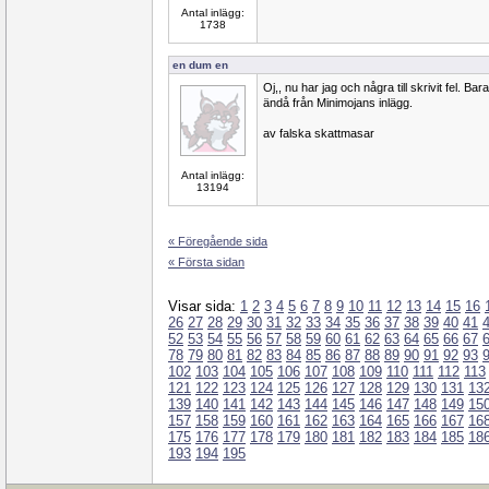
Antal inlägg:
1738
en dum en
Oj,, nu har jag och några till skrivit fel. Ba
ändå från Minimojans inlägg.
av falska skattmasar
Antal inlägg:
13194
« Föregående sida
« Första sidan
Visar sida:
1
2
3
4
5
6
7
8
9
10
11
12
13
14
15
16
26
27
28
29
30
31
32
33
34
35
36
37
38
39
40
41
52
53
54
55
56
57
58
59
60
61
62
63
64
65
66
67
78
79
80
81
82
83
84
85
86
87
88
89
90
91
92
93
102
103
104
105
106
107
108
109
110
111
112
113
121
122
123
124
125
126
127
128
129
130
131
13
139
140
141
142
143
144
145
146
147
148
149
15
157
158
159
160
161
162
163
164
165
166
167
16
175
176
177
178
179
180
181
182
183
184
185
18
193
194
195