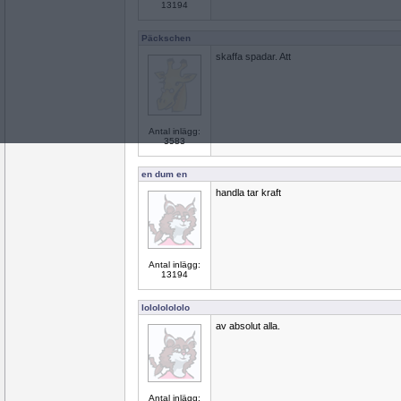
13194
Päckschen
skaffa spadar. Att
Antal inlägg:
3583
en dum en
handla tar kraft
Antal inlägg:
13194
lolololololo
av absolut alla.
Antal inlägg: