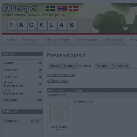
Senaste rullningen, TACKLAS, av trulsie gav 71p
Start
Spelregler
Vanliga frågor
Sök medlem
Topplistor
For
Spelrum
Forumkategorier
Giraffen
19
Snack
Support
Ordlekar
IRL-spel
Turneringar
Krokodilen
0
« Föregående sida
Elefanten
0
« Första sidan
Musen
0
Böjningslistan
Grisen
Användare
Inlägg
19
Böjningslistan
Päckschen
Inloggade
38
av annan ras
Mobilspel
Pågående
18 487
Antal inlägg:
3583