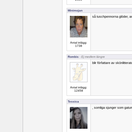
Minimojan
så tuschpennorna glöder, a
Antal inlägg:
1738
Rombis
- Ej medlem längre
blir författare av skönlitterat
Antal inlägg:
12458
Tessica
, somliga sjunger som gatu