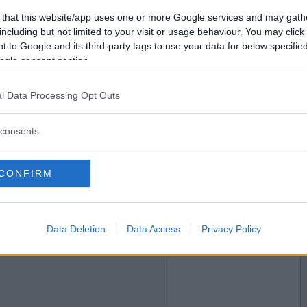
2022-10-04 11:28
Vill du bli
 that this website/app uses one or more Google services and may gath
te året
medlem?
including but not limited to your visit or usage behaviour. You may click 
 to Google and its third-party tags to use your data for below specifi
Skapa nytt konto
ogle consent section.
l Data Processing Opt Outs
2022-10-04 16:14
älvklart
consents
CONFIRM
2022-10-04 20:01
Data Deletion
Data Access
Privacy Policy