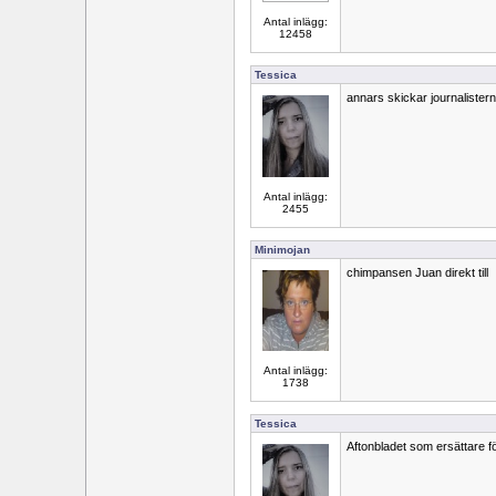
Antal inlägg:
12458
Tessica
annars skickar journalist
Antal inlägg:
2455
Minimojan
chimpansen Juan direkt till
Antal inlägg:
1738
Tessica
Aftonbladet som ersättare f