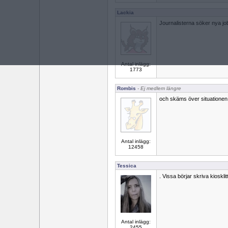
Lackia
Journalisterna söker nya jo
Antal inlägg:
1773
Rombis
- Ej medlem längre
och skäms över situationen
Antal inlägg:
12458
Tessica
. Vissa börjar skriva kiosklit
Antal inlägg:
2455