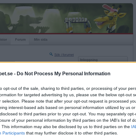
istor
Forum
Min sida
Sök i forumet
Inloggning
rneringar
Användare
et.se -
Do Not Process My Personal Information
Nästa sida »
Lösenord
Sista sidan »
to opt-out of the sale, sharing to third parties, or processing of your per
Kom ihåg mig
2022-10-04 08:06
formation for targeted advertising by us, please use the below opt-out s
Logga in
abbats av
r selection. Please note that after your opt-out request is processed y
eing interest-based ads based on personal information utilized by us or
Glömt ditt lösenord?
Få ny aktiveringslänk
disclosed to third parties prior to your opt-out. You may separately opt-
losure of your personal information by third parties on the IAB’s list of
. This information may also be disclosed by us to third parties on the
IA
Betapet är gratis!
Participants
that may further disclose it to other third parties.