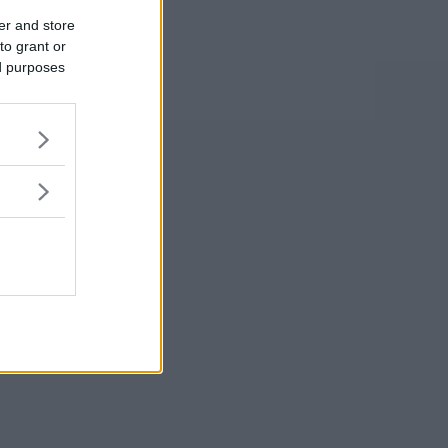
er and store
to grant or
ed purposes