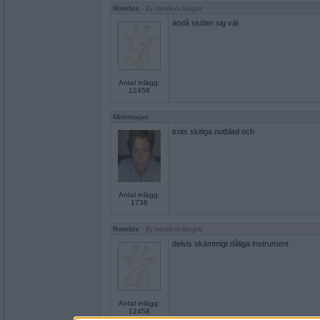
Rombis
- Ej medlem längre
ändå sköter sig väl
Antal inlägg:
12458
Minimojan
trots skitiga notblad och
Antal inlägg:
1738
Rombis
- Ej medlem längre
delvis skämmigt dåliga instrument
Antal inlägg:
12458