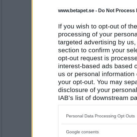
Minimojan
www.betapet.se -
Do Not Process 
. Gendarmeriet rycker skyndsamt ut
If you wish to opt-out of the
processing of your personal
targeted advertising by us
Antal inlägg:
1738
section to confirm your sel
Rombis
- Ej medlem längre
opt-out request is proces
, vilt skjutande i luften
interest-based ads based o
us or personal information d
your opt-out. You may separ
Antal inlägg:
disclosure of your personal
12458
IAB’s list of downstream pa
Minimojan
also be disclosed by us to 
, träffar både skyltfönster och
Downstream Participants
th
Personal Data Processing Opt Outs
third parties.
Google consents
Please note that this web
Antal inlägg: