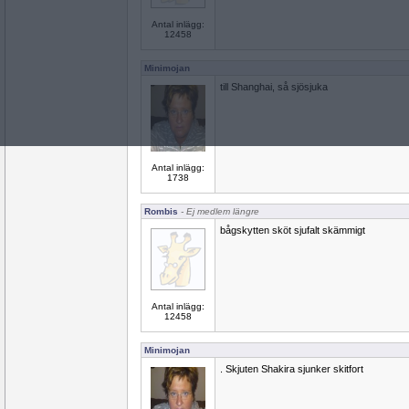
Antal inlägg:
12458
Minimojan
till Shanghai, så sjösjuka
Antal inlägg:
1738
Rombis
- Ej medlem längre
bågskytten sköt sjufalt skämmigt
Antal inlägg:
12458
Minimojan
. Skjuten Shakira sjunker skitfort