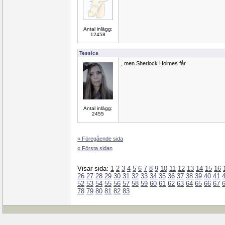
Antal inlägg:
12458
Tessica
, men Sherlock Holmes får
Antal inlägg:
2455
« Föregående sida
« Första sidan
Visar sida:
1
2
3
4
5
6
7
8
9
10
11
12
13
14
15
16
26
27
28
29
30
31
32
33
34
35
36
37
38
39
40
41
52
53
54
55
56
57
58
59
60
61
62
63
64
65
66
67
78
79
80
81
82
83