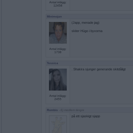
Antal inlägg:
12458
Minimojan
(Japp, menade jag)
skiter Húgo i byxorna
Antal inlägg:
1738
Tessica
. Shakira sjunger generande skitdåligt
Antal inlägg:
2455
Rombis
- Ej medlem längre
på ett sjaskigt sjapp