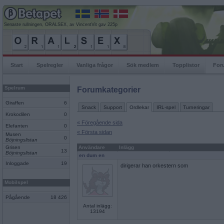
Senaste rullningen, ORALSEX, av VincentVit gav 225p
Start
Spelregler
Vanliga frågor
Sök medlem
Topplistor
For
Spelrum
Forumkategorier
Giraffen
6
Snack
Support
Ordlekar
IRL-spel
Turneringar
Krokodilen
0
« Föregående sida
Elefanten
0
« Första sidan
Musen
0
Böjningslistan
Grisen
Användare
Inlägg
13
Böjningslistan
en dum en
Inloggade
19
dirigerar han orkestern som
Mobilspel
Pågående
18 426
Antal inlägg:
13194