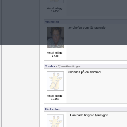
Antal inlägg:
12458
Minimojan
av chefen som tjänstgjorde
Antal inlägg:
1738
Rombis
- Ej medlem längre
ridandes på en skimmel
Antal inlägg:
12458
Päckschen
. Han hade tidigare tjänstgjort