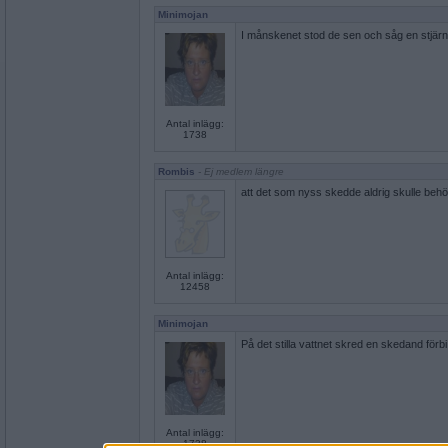
Minimojan
I månskenet stod de sen och såg en stjärn
Antal inlägg:
1738
Rombis
- Ej medlem längre
att det som nyss skedde aldrig skulle beh
Antal inlägg:
12458
Minimojan
På det stilla vattnet skred en skedand förbi
Antal inlägg:
1738