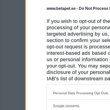
www.betapet.se -
Do Not Process 
Rombis
- Ej medlem längre
Vilken skön syn, nu efter allt elände!
If you wish to opt-out of the
processing of your personal
targeted advertising by us
Antal inlägg:
12458
section to confirm your sel
opt-out request is proces
Minimojan
Körsnären från Kristianstad körde till närmas
interest-based ads based o
us or personal information d
your opt-out. You may separ
disclosure of your personal
Antal inlägg:
1738
IAB’s list of downstream pa
also be disclosed by us to 
Rombis
- Ej medlem längre
Fyra ord var det visst som gällde. Missade
Downstream Participants
th
Personal Data Processing Opt Outs
skaffa sig ett skinn
third parties.
Google consents
Please note that this web
Antal inlägg: