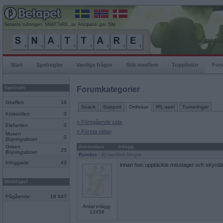
Senaste rullningen, SNATTaRE, av Anzipanzi gav 59p
Start
Spelregler
Vanliga frågor
Sök medlem
Topplistor
For
Spelrum
Forumkategorier
Giraffen
18
Snack
Support
Ordlekar
IRL-spel
Turneringar
Krokodilen
0
« Föregående sida
Elefanten
0
« Första sidan
Musen
0
Böjningslistan
Grisen
Användare
Inlägg
25
Böjningslistan
Rombis
- Ej medlem längre
Inloggade
43
innan hon upptäckte misstaget och skyndade
Mobilspel
Pågående
18 447
Antal inlägg:
12458