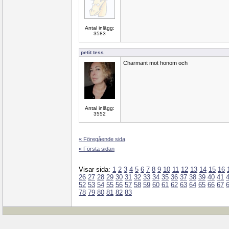
Antal inlägg:
3583
petit tess
Charmant mot honom och
Antal inlägg:
3552
« Föregående sida
« Första sidan
Visar sida:
1
2
3
4
5
6
7
8
9
10
11
12
13
14
15
16
26
27
28
29
30
31
32
33
34
35
36
37
38
39
40
41
52
53
54
55
56
57
58
59
60
61
62
63
64
65
66
67
78
79
80
81
82
83