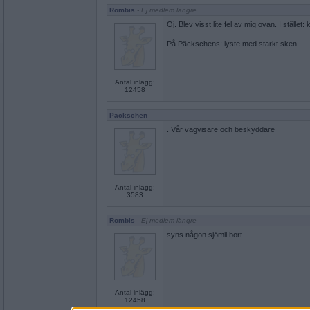
Rombis
- Ej medlem längre
Oj. Blev visst lite fel av mig ovan. I stället:
På Päckschens: lyste med starkt sken
Antal inlägg:
12458
Päckschen
. Vår vägvisare och beskyddare
Antal inlägg:
3583
Rombis
- Ej medlem längre
syns någon sjömil bort
Antal inlägg:
12458