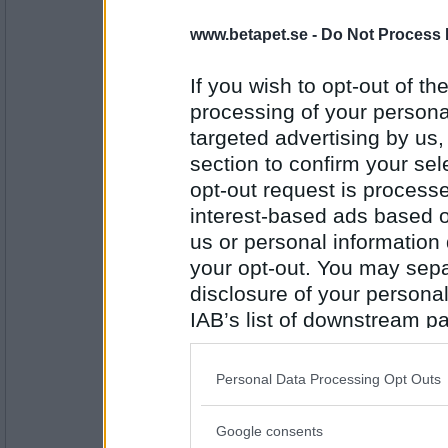
Tessica
www.betapet.se -
Do Not Process 
där schamanens healingsession påbörjats
If you wish to opt-out of the
processing of your personal
targeted advertising by us
Antal inlägg:
2455
section to confirm your sel
Minimojan
opt-out request is proces
så sakteliga. Sjutton sjöbusar
interest-based ads based o
us or personal information d
your opt-out. You may separ
disclosure of your personal
Antal inlägg:
1738
IAB’s list of downstream pa
Rombis
- Ej medlem längre
also be disclosed by us to 
är försjunkna i meditation
Downstream Participants
th
Personal Data Processing Opt Outs
third parties.
Google consents
Please note that this web
Antal inlägg: