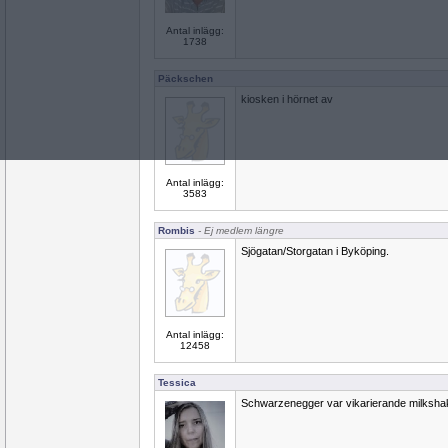
Antal inlägg:
1738
Päckschen
kiosken i hörnet av
Antal inlägg:
3583
Rombis
- Ej medlem längre
Sjögatan/Storgatan i Byköping.
Antal inlägg:
12458
Tessica
Schwarzenegger var vikarierande milksha