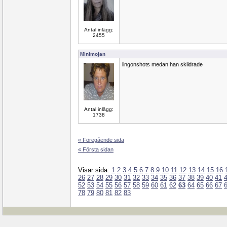
Antal inlägg:
2455
Minimojan
lingonshots medan han skildrade
Antal inlägg:
1738
« Föregående sida
« Första sidan
Visar sida:
1
2
3
4
5
6
7
8
9
10
11
12
13
14
15
16
26
27
28
29
30
31
32
33
34
35
36
37
38
39
40
41
52
53
54
55
56
57
58
59
60
61
62
63
64
65
66
67
78
79
80
81
82
83