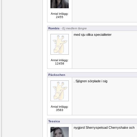
Antal inlägg:
2455
Rombis
- Ej medlem längre
med sju olika specialiteter
Antal inlägg:
12458
Päckschen
. Sjögren sörplade i sig
Antal inlägg:
3583
Tessica
nygjord Sherryspetsad Cherryshake och