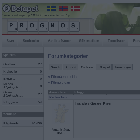
Senaste rullningen, pROGNOS, av cabarita gav 73p
Start
Spelregler
Vanliga frågor
Sök medlem
Topplistor
For
Spelrum
Forumkategorier
Giraffen
27
Snack
Support
Ordlekar
IRL-spel
Turneringar
Krokodilen
0
« Föregående sida
Elefanten
0
« Första sidan
Musen
0
Böjningslistan
Grisen
Användare
Inlägg
27
Böjningslistan
Päckschen
Inloggade
54
hos alla sjöfarare. Fyren
Mobilspel
Pågående
18 458
Antal inlägg:
3583