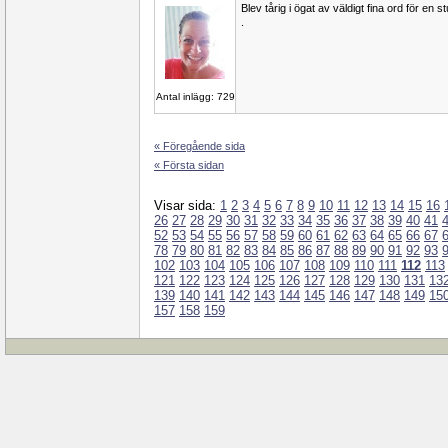
Blev tårig i ögat av väldigt fina ord för en 
.
Antal inlägg: 729
« Föregående sida
« Första sidan
Visar sida:
1
2
3
4
5
6
7
8
9
10
11
12
13
14
15
16
26
27
28
29
30
31
32
33
34
35
36
37
38
39
40
41
52
53
54
55
56
57
58
59
60
61
62
63
64
65
66
67
78
79
80
81
82
83
84
85
86
87
88
89
90
91
92
93
102
103
104
105
106
107
108
109
110
111
112
113
121
122
123
124
125
126
127
128
129
130
131
13
139
140
141
142
143
144
145
146
147
148
149
15
157
158
159