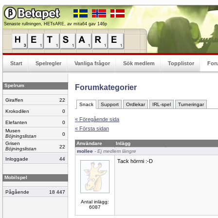
Senaste rullningen, HETsARE, av mita64 gav 146p
Start
Spelregler
Vanliga frågor
Sök medlem
Topplistor
For
Spelrum
Forumkategorier
Giraffen
22
Snack
Support
Ordlekar
IRL-spel
Turneringar
Krokodilen
0
« Föregående sida
Elefanten
0
« Första sidan
Musen
0
Böjningslistan
Grisen
Användare
Inlägg
22
Böjningslistan
mollee
- Ej medlem längre
Inloggade
44
Tack hörrni :-D
Mobilspel
Pågående
18 447
Antal inlägg:
6087