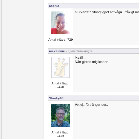
aschia
Gurkan31: Stongt gjort att våga...tråkigt 
Antal inlägg: 729
mexfunnie
- Ej medlem längre
Ikväll....
Nån gjorde mig lessen ...
Antal inlägg:
1116
Sharky68
Vet ej.. förtränger det..
Antal inlägg:
1125