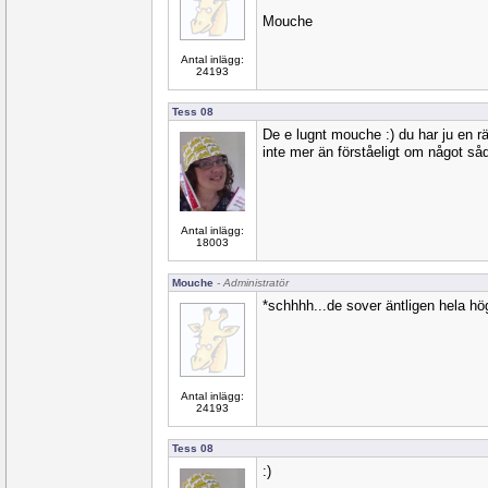
Mouche
Antal inlägg:
24193
Tess 08
De e lugnt mouche :) du har ju en rät
inte mer än förståeligt om något såd
Antal inlägg:
18003
Mouche
- Administratör
*schhhh...de sover äntligen hela hö
Antal inlägg:
24193
Tess 08
:)