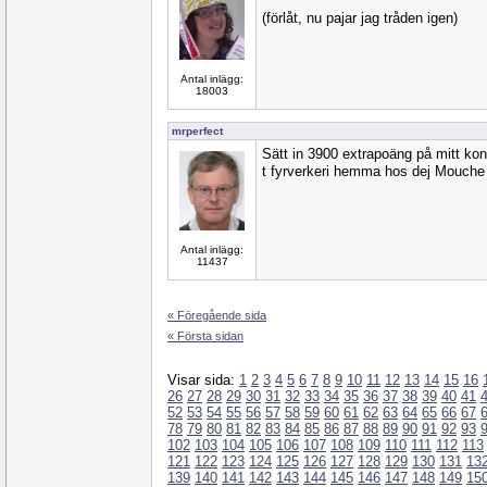
(förlåt, nu pajar jag tråden igen)
Antal inlägg:
18003
mrperfect
Sätt in 3900 extrapoäng på mitt kon
t fyrverkeri hemma hos dej Mouche
Antal inlägg:
11437
« Föregående sida
« Första sidan
Visar sida:
1
2
3
4
5
6
7
8
9
10
11
12
13
14
15
16
26
27
28
29
30
31
32
33
34
35
36
37
38
39
40
41
52
53
54
55
56
57
58
59
60
61
62
63
64
65
66
67
78
79
80
81
82
83
84
85
86
87
88
89
90
91
92
93
102
103
104
105
106
107
108
109
110
111
112
113
121
122
123
124
125
126
127
128
129
130
131
13
139
140
141
142
143
144
145
146
147
148
149
15