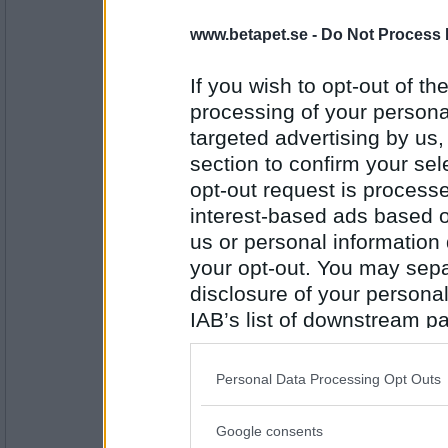
www.betapet.se -
Do Not Process 
Antal inlägg: 292
Mora Xella
- Ej medlem längre
If you wish to opt-out of the
Är det inte i väntrummet på akuten 
processing of your personal
svininfluensa? Låter livsfarligt! Tac
targeted advertising by us
section to confirm your sel
Antal inlägg: 229
opt-out request is proces
interest-based ads based o
leker
tack till er :) men jag åker dit om d
us or personal information d
your opt-out. You may separ
Hon har ju det redan mora xella, fas
smitta andra..
disclosure of your personal
Ledsen blir man dock när ens barn li
IAB’s list of downstream pa
Antal inlägg: 733
also be disclosed by us to 
Snöa
Downstream Participants
th
Personal Data Processing Opt Outs
Sist jag grät var i söndags när jag
third parties.
gick bort...
Google consents
Please note that this web