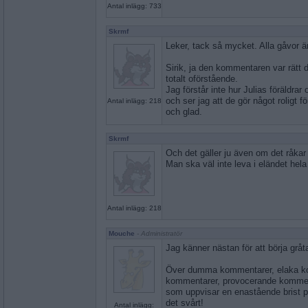
Antal inlägg: 733
Skrmf
Leker, tack så mycket. Alla gåvor 
Sirik, ja den kommentaren var rätt 
totalt oförstående.
Jag förstår inte hur Julias föräldrar 
och ser jag att de gör något roligt för
Antal inlägg: 218
och glad.
Skrmf
Och det gäller ju även om det råkar 
Man ska väl inte leva i eländet hela
Antal inlägg: 218
Mouche
- Administratör
Jag känner nästan för att börja gråta
Över dumma kommentarer, elaka ko
kommentarer, provocerande komme
som uppvisar en enastående brist p
det svårt!
Antal inlägg: