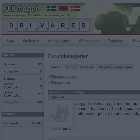
Senaste rullningen, DRIVAReS, av nataollie gav 63p
Start
Spelregler
Vanliga frågor
Sök medlem
Topplistor
For
Spelrum
Forumkategorier
Giraffen
33
Snack
Support
Ordlekar
IRL-spel
Turneringar
Krokodilen
0
« Föregående sida
Elefanten
0
« Första sidan
Musen
0
Böjningslistan
Grisen
Användare
Inlägg
27
Böjningslistan
highway6
Inloggade
60
Jag grät i Torsdags på min morfars 
honom i handen när han tog sina sis
fruktansvärt jobbigt med hans bortg
Mobilspel
Pågående
18 404
Antal inlägg: 1