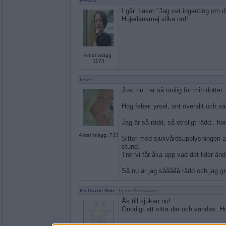
Pekkis
I går. Läser "Jag vet ingenting om d
Hujedanamej vilka ord!
Antal inlägg:
1173
leker
Just nu.. är så orolig för min dotter
Hög feber, yrsel, ont överallt och så 
Jag är så rädd, så otroligt rädd.. hon 
Antal inlägg: 733
Sitter med sjukvårdsupplysningen av 
stund.
Tror vi får åka upp vad det lider änd
Så nu är jag sååååå rädd och jag grå
En Garde Rob
- Ej medlem längre
Åk till sjukan nu!
Onödigt att sitta där och våndas. Ho