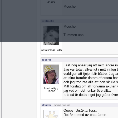
24193
Mouche
CroCop86
Mouche:
Tummen upp!
Antal inlägg: 445
Tess 08
Fast nog anser jag att mitt längre in
Jag var totalt allvarligt i mitt inlägg
verkligen att tjejen blir bättre. Jag 
att sitta framför datorn eftersom h
och jag tror inte alls att hon skulle sk
Mitt förslag om att förvarna akuten v
Antal inlägg:
jag vet om det funkar överallt...
18003
Iofs så är detta inget jag gråter över
Mouche
- Administratör
Ooops. Ursäkta Tess.
Det åkte med av bara farten.