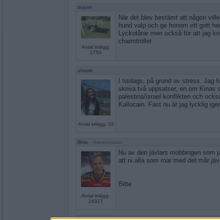
bujum
När det blev bestämt att någon vill
hund valp och ge honom ett gott h
Lyckotårar men också för att jag 
charmtrollet
Antal inlägg:
1750
shoutt
I tisdags, på grund av stress. Jag 
skriva två uppsatser, en om Kinas 
palestina/israel konflikten och oc
Kallocain. Fast nu är jag lycklig ig
Antal inlägg: 33
Bitte
- Administratör
Nu av den jävlars mobbingen som ja
att ni alla som roar med det mår jävl
Bitte
Antal inlägg:
24327
shoutt