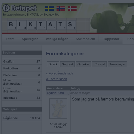
Senaste rullningen, BIKTATS, av Eva gav 79p
Start
Spelregler
Vanliga frågor
Sök medlem
Topplistor
For
Spelrum
Forumkategorier
Giraffen
27
Snack
Support
Ordlekar
IRL-spel
Turneringar
Krokodilen
0
« Föregående sida
Elefanten
0
« Första sidan
Musen
0
Böjningslistan
Grisen
Användare
Inlägg
16
Böjningslistan
SylviaPlath
- Ej medlem längre
Inloggade
43
Som jag grät på farmors begravning
Mobilspel
Pågående
18 454
Antal inlägg:
31064