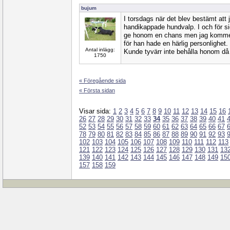
bujum
I torsdags när det blev bestämt att 
handikappade hundvalp. I och för sig
ge honom en chans men jag kommer
för han hade en härlig personlighet.
Antal inlägg:
Kunde tyvärr inte behålla honom då j
1750
« Föregående sida
« Första sidan
Visar sida:
1
2
3
4
5
6
7
8
9
10
11
12
13
14
15
16
26
27
28
29
30
31
32
33
34
35
36
37
38
39
40
41
52
53
54
55
56
57
58
59
60
61
62
63
64
65
66
67
78
79
80
81
82
83
84
85
86
87
88
89
90
91
92
93
102
103
104
105
106
107
108
109
110
111
112
113
121
122
123
124
125
126
127
128
129
130
131
13
139
140
141
142
143
144
145
146
147
148
149
15
157
158
159