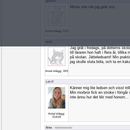
ger055
Minns inte när jag grät sist...
Antal inlägg: 153
bulll
Jag grät i fredags, på dotterns skol
till läraren hon haft i flera år, tilli
på skolan. Jätteledsamt! Min prakti
jag skulle sluta böla, och ta en kaka 
Antal inlägg: 365
Lill-IT
Känner mig lite ledsen och visst tril
Min morbror fick en stroke i förrgår 
inte ännu hur det blir med honom... 
Antal inlägg:
31618
Bitte
- Administratör