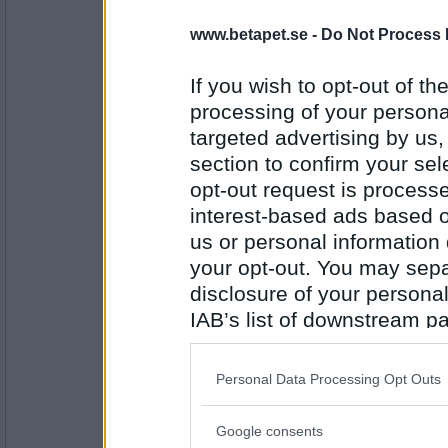
samhäll/internationell
www.betapet.se -
Do Not Process 
haha, hur het är jag-tråden?
If you wish to opt-out of the
processing of your personal
Antal inlägg: 33
targeted advertising by us
ewokerna74
- Ej medlem längre
section to confirm your sel
ofta och mycket de sista veckorna.
opt-out request is proces
interest-based ads based o
us or personal information d
Antal inlägg: 323
your opt-out. You may separ
cat-woman
- Ej medlem längre
disclosure of your personal
För att min betavän inte vill bli sam
IAB’s list of downstream pa
also be disclosed by us to 
Downstream Participants
th
Personal Data Processing Opt Outs
Antal inlägg: 61
third parties.
BlygaIda
Google consents
Please note that this web
för att jag önskar att jag har en vän