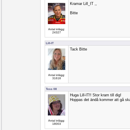
Kramar Lill_IT ,,
Bitte
Antal inlägg:
24327
Lill-IT
Tack Bitte
Antal inlägg:
31618
Tess 08
Huga Lill-IT!! Stor kram till dig!
Hoppas det ändå kommer att gå skap
Antal inlägg:
18003