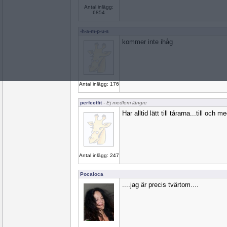
Antal inlägg:
6854
-h-a-m-p-u-s
kommer inte ihåg
Antal inlägg: 176
perfectfit
- Ej medlem längre
Har alltid lätt till tårarna...till och m
Antal inlägg: 247
Pocaloca
....jag är precis tvärtom....