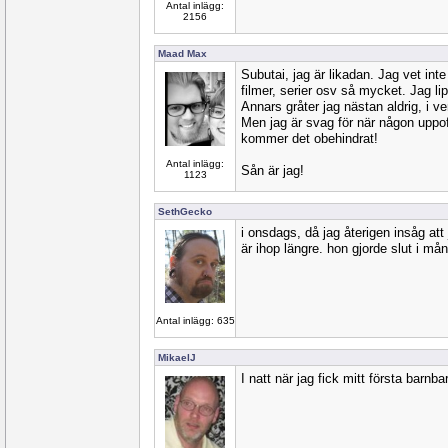
Antal inlägg:
2156
Maad Max
Subutai, jag är likadan. Jag vet inte
filmer, serier osv så mycket. Jag lip
Annars gråter jag nästan aldrig, i ve
Men jag är svag för när någon uppof
kommer det obehindrat!
Antal inlägg:
Sån är jag!
1123
SethGecko
i onsdags, då jag återigen insåg att
är ihop längre. hon gjorde slut i må
Antal inlägg: 635
MikaelJ
I natt när jag fick mitt första barnba