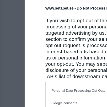
Bitte
- Administratör
www.betapet.se -
Do Not Process 
Nu då jag läser våra lokala tidningar,
så säkert som man tror,, mina tank
If you wish to opt-out of the
Bitte
processing of your personal
targeted advertising by us
Antal inlägg:
24325
section to confirm your sel
opt-out request is proces
ramsay
- Ej medlem längre
igår. pga insikt.
interest-based ads based o
us or personal information d
your opt-out. You may separ
disclosure of your personal
Antal inlägg:
9204
IAB’s list of downstream pa
Pocaloca
also be disclosed by us to 
...ååå...när min ena son skickade den
Downstream Participants
th
praktgräl vi haft.... jag grät som et
Personal Data Processing Opt Outs
mitt hela liv typ....och så in i bom
third parties.
kärlek....
www.youtube.com /watc..
Google consents
Please note that this web
Antal inlägg: