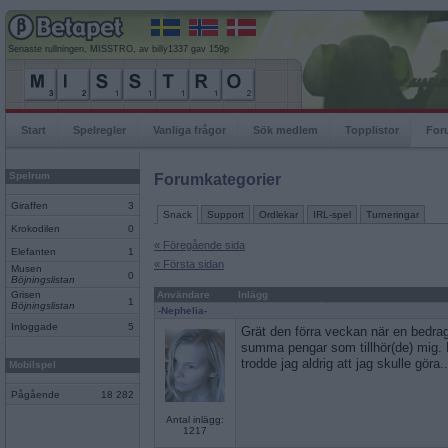
Senaste rullningen, MISSTRO, av billy1337 gav 159p
Start
Spelregler
Vanliga frågor
Sök medlem
Topplistor
For
Spelrum
Forumkategorier
Giraffen
3
Snack
Support
Ordlekar
IRL-spel
Turneringar
Krokodilen
0
« Föregående sida
Elefanten
1
« Första sidan
Musen
0
Böjningslistan
Grisen
Användare
Inlägg
1
Böjningslistan
-Nephelia-
Inloggade
5
Grät den förra veckan när en bedraga
summa pengar som tillhör(de) mig. 
trodde jag aldrig att jag skulle göra
Mobilspel
Pågående
18 282
Antal inlägg:
1217