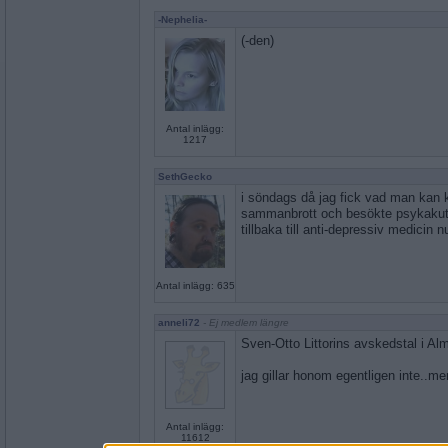
-Nephelia-
(-den)
Antal inlägg:
1217
SethGecko
i söndags då jag fick vad man kan k
sammanbrott och besökte psykakuten
tillbaka till anti-depressiv medicin n
Antal inlägg: 635
anneli72
- Ej medlem längre
Sven-Otto Littorins avskedstal i Al
jag gillar honom egentligen inte..me
Antal inlägg:
11612