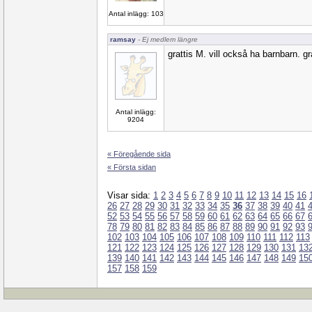
Antal inlägg: 103
ramsay
- Ej medlem längre
grattis M. vill också ha barnbarn. grå
Antal inlägg:
9204
« Föregående sida
« Första sidan
Visar sida:
1
2
3
4
5
6
7
8
9
10
11
12
13
14
15
16
26
27
28
29
30
31
32
33
34
35
36
37
38
39
40
41
52
53
54
55
56
57
58
59
60
61
62
63
64
65
66
67
78
79
80
81
82
83
84
85
86
87
88
89
90
91
92
93
102
103
104
105
106
107
108
109
110
111
112
113
121
122
123
124
125
126
127
128
129
130
131
13
139
140
141
142
143
144
145
146
147
148
149
15
157
158
159