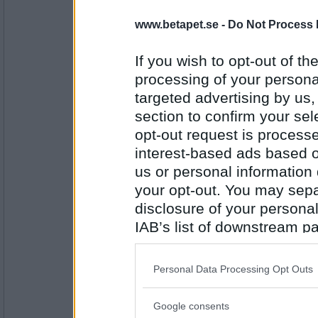
Gautama
Stackars dej ramsay...är det inte jo
www.betapet.se -
Do Not Process 
If you wish to opt-out of the
processing of your personal
Antal inlägg:
6854
targeted advertising by us
section to confirm your sel
ramsay
- Ej medlem längre
opt-out request is proces
han bor i amsterdam och vi har aldrig
förhållande av många skäl, bla att j
interest-based ads based o
jobbigt ändå.
us or personal information d
your opt-out. You may separ
Antal inlägg:
9204
disclosure of your personal
IAB’s list of downstream pa
Gautama
Förstår hur du känner...kram
also be disclosed by us to 
Downstream Participants
th
Personal Data Processing Opt Outs
third parties.
Antal inlägg:
Google consents
6854
Please note that this web