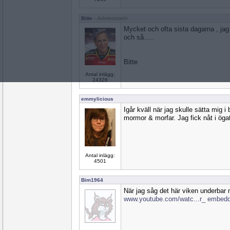
Bitte
- Administratör
Mycket och ofta sista dagarna , jag 
och så.....
Bitte
Antal inlägg:
24326
emmylicious
Igår kväll när jag skulle sätta mig i
mormor & morfar. Jag fick nåt i öga
Antal inlägg:
4501
Bim1964
När jag såg det här viken underbar
www.youtube.com/watc...r_ embed