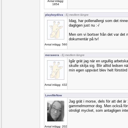
Antal inlägg:
1854
playboydiiva
- Ej medlem längre
Idag, har pollenallergi som det rinn
dagligen just nu :-/
Men om vi bortser från det var det n
dokumentär på tv!
Antal inlägg: 560
merawera
- Ej medlem längre
Igår grät jag när en urgullig arbets
skulle skilja sig. Blir alltid ledsen n
min egen uppväxt blev helt förstörd
Antal inlägg: 432
LoveMeNow
Jag grät i morse, dels för att det ä
gammelmormor dog. Men också för a
otroligt mycket, som antagligen inte
Antal inlägg: 202