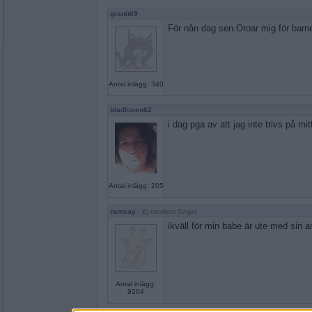
granit69
För nån dag sen.Oroar mig för barn
Antal inlägg: 340
bladlusen62
i dag pga av att jag inte trivs på mit
Antal inlägg: 205
ramsay
- Ej medlem längre
ikväll för min babe är ute med sin 
Antal inlägg:
9204