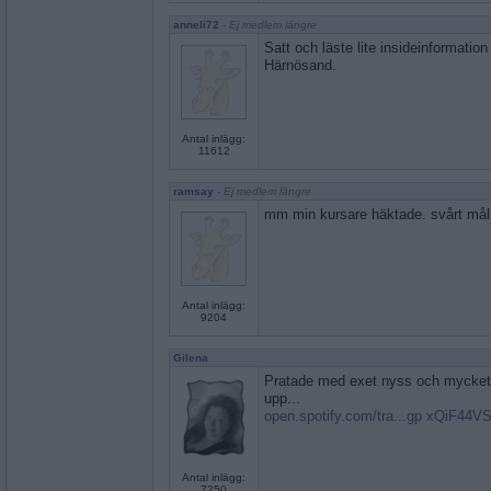
anneli72
- Ej medlem längre
Satt och läste lite insideinformation
Härnösand.
Antal inlägg:
11612
ramsay
- Ej medlem längre
mm min kursare häktade. svårt mål
Antal inlägg:
9204
Gilena
Pratade med exet nyss och mycke
upp...
open.spotify.com/tra...gp xQiF44V
Antal inlägg:
7250