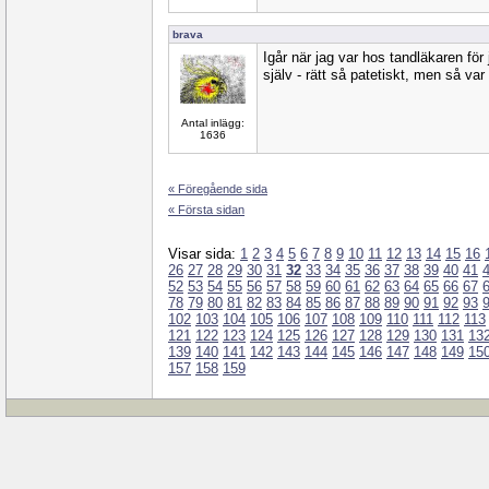
brava
Igår när jag var hos tandläkaren fö
själv - rätt så patetiskt, men så var
Antal inlägg:
1636
« Föregående sida
« Första sidan
Visar sida:
1
2
3
4
5
6
7
8
9
10
11
12
13
14
15
16
26
27
28
29
30
31
32
33
34
35
36
37
38
39
40
41
52
53
54
55
56
57
58
59
60
61
62
63
64
65
66
67
78
79
80
81
82
83
84
85
86
87
88
89
90
91
92
93
102
103
104
105
106
107
108
109
110
111
112
113
121
122
123
124
125
126
127
128
129
130
131
13
139
140
141
142
143
144
145
146
147
148
149
15
157
158
159