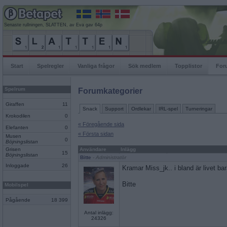
Senaste rullningen, SLATTEN, av Eva gav 64p
Start
Spelregler
Vanliga frågor
Sök medlem
Topplistor
For
Spelrum
Forumkategorier
Giraffen
11
Snack
Support
Ordlekar
IRL-spel
Turneringar
Krokodilen
0
« Föregående sida
Elefanten
0
« Första sidan
Musen
0
Böjningslistan
Grisen
Användare
Inlägg
15
Böjningslistan
Bitte
- Administratör
Inloggade
26
Kramar Miss_jk.. i bland är livet ba
Bitte
Mobilspel
Pågående
18 399
Antal inlägg:
24326