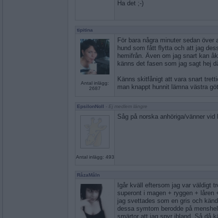
Ha det ;-)
tipitina
För bara några minuter sedan över at
hund som fått flytta och att jag des
hemifrån. Även om jag snart kan åka
känns det fasen som jag sagt hej då
Känns skitfånigt att vara snart tret
Antal inlägg:
man knappt hunnit lämna västra göt
2687
EpsilonNoll
- Ej medlem längre
Såg på norska anhöriga/vänner vid h
Antal inlägg: 493
RåzaMåln
Igår kväll eftersom jag var väldigt 
superont i magen + ryggen + låren
jag svettades som en gris och kände
dessa symtom berodde på menshel
smärtor att jag spyr ibland. Så då k