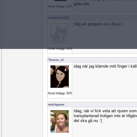
gråta lite.
Antal inlägg: 132
madeleine234
Såg ett program om Utöya !
Antal inlägg: 616
Thoron_ril
idag när jag klämde mitt finger i käl
Antal inlägg: 305
witchgame
Idag, när vi fick veta att njuren so
transplanterad troligen inte är tillgän
det ska gå nu :'(