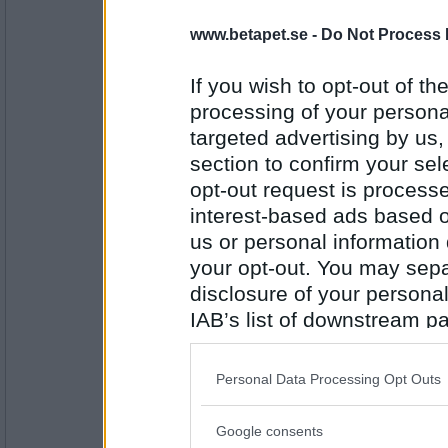
Fispropp
- Ej medlem längre
Fredags vid 17-snåret. Hackade lök
www.betapet.se -
Do Not Process 
If you wish to opt-out of the
processing of your personal
Antal inlägg: 328
targeted advertising by us
Ckur
section to confirm your sel
I lördags...För att jag var i slutkl
opt-out request is proces
arbetsvecka.
interest-based ads based o
us or personal information d
Antal inlägg: 231
your opt-out. You may separ
disclosure of your personal
Tinna
IAB’s list of downstream pa
Gråter precis nu, pga ett sms.. :'(
also be disclosed by us to 
Downstream Participants
th
Personal Data Processing Opt Outs
third parties.
Antal inlägg:
20250
Google consents
Please note that this web