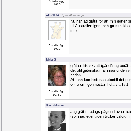
Antal inlägg:
1826
ullis1164
- Ej medlem längre
Nu har jag gråtit för att min dotter b
till Australien igen, och gå musikh
inte.....
Antal inlägg:
1019
Maja G
grät en lite skvätt igår då jag berä
det obligatoriska mammastunden vid
sedan.
Att han kan historian utantill det gö
om o om igen nästan hela sitt liv:)
Antal inlägg:
10730
SatanIGatan-
Jag grät i fredags pågrund av en idio
(som jag egentligen tycker väldigt