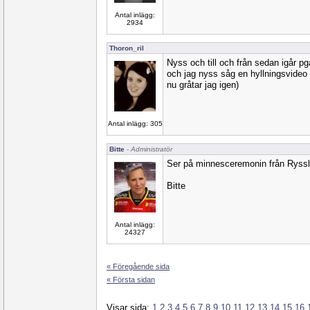
Antal inlägg:
2934
Thoron_ril
Nyss och till och från sedan igår pga
och jag nyss såg en hyllningsvideo
nu gråtar jag igen)
Antal inlägg: 305
Bitte
- Administratör
Ser på minnesceremonin från Ryssl
Bitte
Antal inlägg:
24327
« Föregående sida
« Första sidan
Visar sida:
1
2
3
4
5
6
7
8
9
10
11
12
13
14
15
16