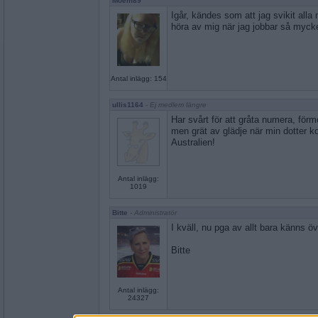
Moem89
Igår, kändes som att jag svikit alla 
höra av mig när jag jobbar så mycket.
Antal inlägg: 154
ullis1164
- Ej medlem längre
Har svårt för att gråta numera, för
men grät av glädje när min dotter k
Australien!
Antal inlägg:
1019
Bitte
- Administratör
I kväll, nu pga av allt bara känns öv
Bitte
Antal inlägg:
24327