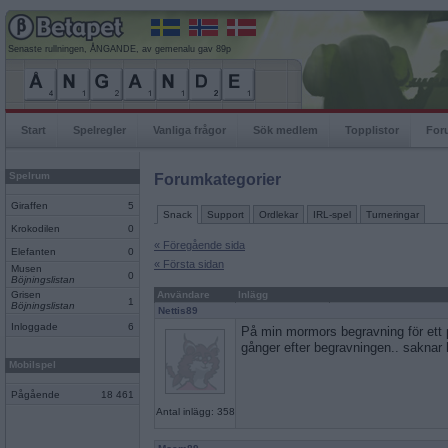
Senaste rullningen, ÅNGANDE, av gemenalu gav 89p
Start
Spelregler
Vanliga frågor
Sök medlem
Topplistor
For
Spelrum
Forumkategorier
Giraffen
5
Snack
Support
Ordlekar
IRL-spel
Turneringar
Krokodilen
0
« Föregående sida
Elefanten
0
« Första sidan
Musen
0
Böjningslistan
Grisen
Användare
Inlägg
1
Böjningslistan
Nettis89
Inloggade
6
På min mormors begravning för ett 
gånger efter begravningen.. saknar 
Mobilspel
Pågående
18 461
Antal inlägg: 358