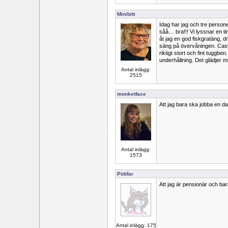
Minibitt
Idag har jag och tre personer
såå… bra!!! Vi lyssnar en tim
åt jag en god fiskgratäng, dr
säng på övervåningen. Casta
riktigt stort och fint tuggben.
underhållning. Det glädjer 
Antal inlägg:
2515
monketface
Att jag bara ska jobba en dag
Antal inlägg:
1573
Pötifar
Att jag är pensionär och bara
Antal inlägg: 175