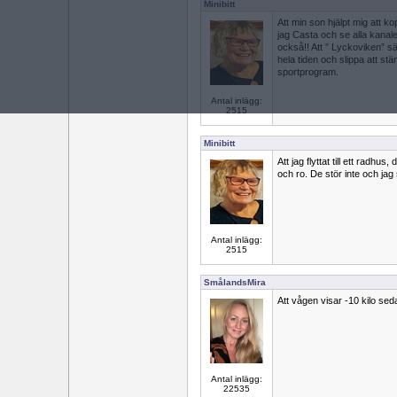
Minibitt
Att min son hjälpt mig att k
jag Casta och se alla kanal
också!! Att ” Lyckoviken” s
hela tiden och slippa att stä
sportprogram.
Antal inlägg:
2515
Minibitt
Att jag flyttat till ett radh
och ro. De stör inte och jag s
Antal inlägg:
2515
SmålandsMira
Att vågen visar -10 kilo se
Antal inlägg:
22535