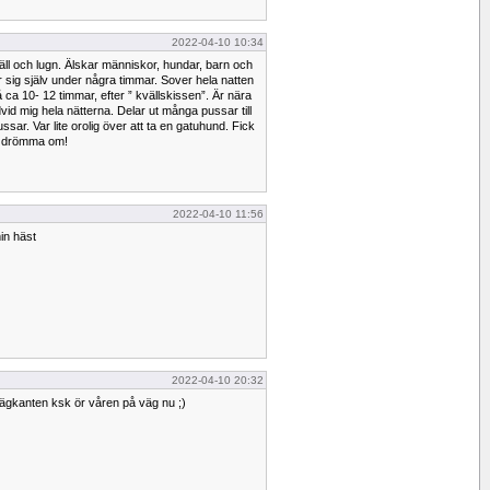
2022-04-10 10:34
ll och lugn. Älskar människor, hundar, barn och
rar sig själv under några timmar. Sover hela natten
på ca 10- 12 timmar, efter ” kvällskissen”. Är nära
id mig hela nätterna. Delar ut många pussar till
ssar. Var lite orolig över att ta en gatuhund. Fick
e drömma om!
2022-04-10 11:56
in häst
2022-04-10 20:32
 vägkanten ksk ör våren på väg nu ;)