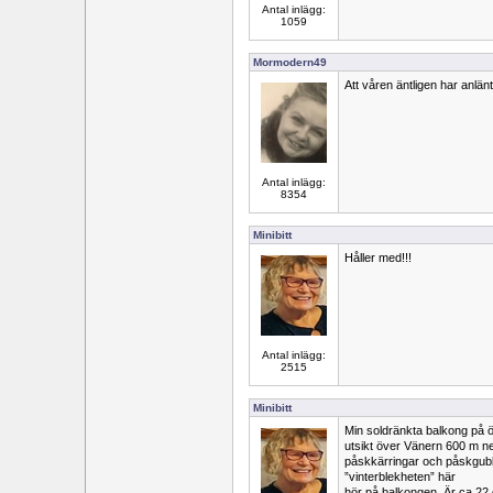
Antal inlägg:
1059
Mormodern49
Att våren äntligen har anlänt 
Antal inlägg:
8354
Minibitt
Håller med!!!
Antal inlägg:
2515
Minibitt
Min soldränkta balkong på 
utsikt över Vänern 600 m ner
påskkärringar och påskgubb
”vinterblekheten” här
hör på balkongen. Är ca 22 