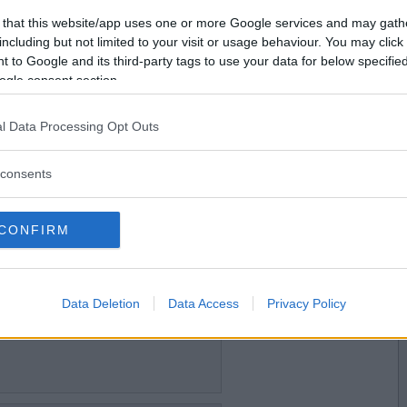
2022-03-27 14:49
Vill du bli
 that this website/app uses one or more Google services and may gath
medlem?
including but not limited to your visit or usage behaviour. You may click 
ng lärt sig simma idag.
 to Google and its third-party tags to use your data for below specifi
Skapa nytt konto
ogle consent section.
l Data Processing Opt Outs
2022-03-27 16:47
 direkt! :)
consents
 köpte två stycken Anammas vegokebab-pizzor till
od
CONFIRM
2022-03-28 10:53
Data Deletion
Data Access
Privacy Policy