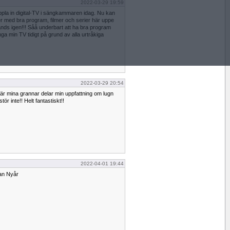
2022-03-29 19:59
oppla in digital-TV i sängkammaren idag. Nu kan
er med bra program, filmer och serier här uppe
änds igen!!! Såå underbart att ha bra program
nga min TV tidigt på grund av alla urtråkiga
2022-03-29 20:54
us, där mina grannar delar min uppfattning om lugn
tör inte!! Helt fantastiskt!!
2022-04-01 19:44
dan Nyår