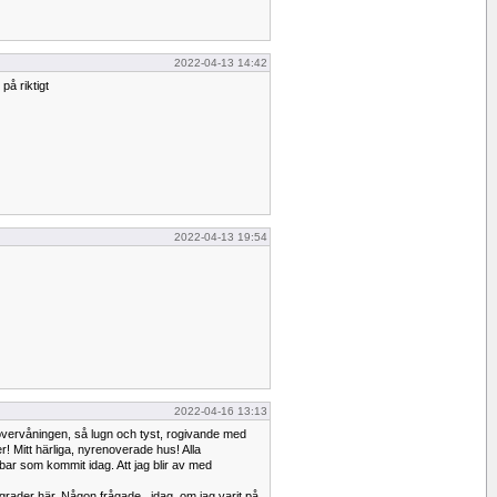
2022-04-13 14:42
på riktigt
2022-04-13 19:54
2022-04-16 13:13
övervåningen, så lugn och tyst, rogivande med
! Mitt härliga, nyrenoverade hus! Alla
ar som kommit idag. Att jag blir av med
grader här. Någon frågade , idag, om jag varit på