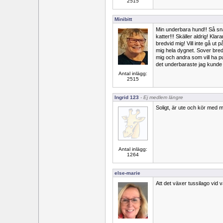
2515
Minibitt
Min underbara hund!! Så snä
katter!!! Skäller aldrig! Kla
bredvid mig! Vill inte gå ut 
mig hela dygnet. Sover bredv
mig och andra som vill ha pu
det underbaraste jag kund
Antal inlägg:
2515
Ingrid 123
- Ej medlem längre
Soligt, är ute och kör med m
Antal inlägg:
1264
else-marie
Att det växer tussilago vid