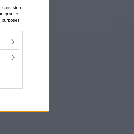
er and store
to grant or
ed purposes