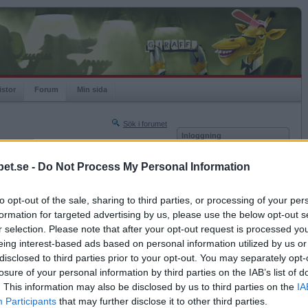
istor
Forum
Min sida
Sök i forumet
Inloggning
rneringar
Användare
et.se -
Do Not Process My Personal Information
Nästa sida »
Lösenord
Sista sidan »
to opt-out of the sale, sharing to third parties, or processing of your per
Kom ihåg mig
2022-03-27 13:41
formation for targeted advertising by us, please use the below opt-out s
Logga in
a frisk från cacern.
r selection. Please note that after your opt-out request is processed y
eing interest-based ads based on personal information utilized by us or
Glömt ditt lösenord?
Få ny aktiveringslänk
disclosed to third parties prior to your opt-out. You may separately opt-
losure of your personal information by third parties on the IAB’s list of
. This information may also be disclosed by us to third parties on the
IA
Betapet är gratis!
Participants
that may further disclose it to other third parties.