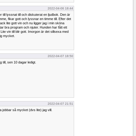
2022-04-06 18:44
 till lyssnat till och diskuterat en ljudbok. Den är
me, fikar gott och lyssnar en timme till. Efter det
ack lite gott vin och nu ligger jag i min sköna
r bra program och njuter. Hunden har fått ett
 Lite vin till blir gott. Imorgon är det sillsexa med
mig mycket.
2022-04-07 18:50
 till, sen 10 dagar ledigt.
2022-04-07 21:51
 jobbar så mycket (dvs lite) jag vill.