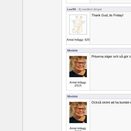
Lee90
- Ej medlem längre
Thank Gud, its Friday!
Antal inlägg: 420
Minibitt
Priserna stiger och så gör r
Antal inlägg:
2515
Minibitt
Också skönt att ha bundet e
Antal inlägg: