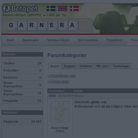
Senaste rullningen, gARNERA, av LOOK gav 75p
Start
Spelregler
Vanliga frågor
Sök medlem
Topplistor
For
Spelrum
Forumkategorier
Giraffen
29
Snack
Support
Ordlekar
IRL-spel
Turneringar
Krokodilen
0
« Föregående sida
Elefanten
0
« Första sidan
Musen
0
Böjningslistan
Grisen
Användare
Inlägg
22
Böjningslistan
ttiittii
- Ej medlem längre
Inloggade
51
Stockholm gläder mig.
Antikmässan och att jag troligtvis hittar det
Mobilspel
Pågående
18 437
Antal inlägg:
37631