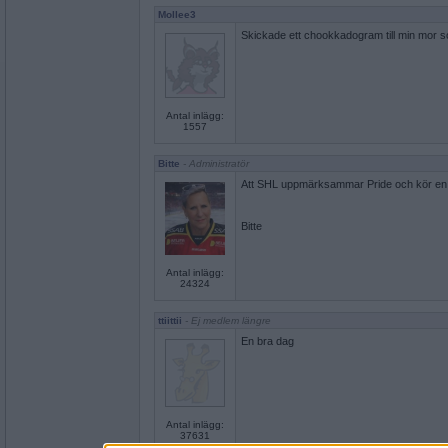
Mollee3
Skickade ett chookkadogram till min mor so
Antal inlägg:
1557
Bitte
- Administratör
Att SHL uppmärksammar Pride och kör en 
Bitte
Antal inlägg:
24324
ttiittii
- Ej medlem längre
En bra dag
Antal inlägg:
37631