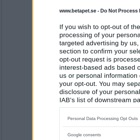
ttiittii
- Ej medlem längre
www.betapet.se -
Do Not Process 
Det är aldrig kört det går att komma igen hjä
If you wish to opt-out of the
processing of your personal
Antal inlägg:
targeted advertising by us
37631
section to confirm your sel
volpe1964
- Ej medlem längre
opt-out request is proces
Att Glenn Skifs i en tråd erbjudit sig att bli
interest-based ads based o
det är ju ett hårt och tidskrävande jobb, så det 
us or personal information d
your opt-out. You may separ
Antal inlägg:
disclosure of your personal
6106
IAB’s list of downstream pa
bobmarleyman
also be disclosed by us to 
LHF - Malmö 4-3 19.53 i tredje.
Downstream Participants
th
Personal Data Processing Opt Outs
third parties.
Google consents
Please note that this web
Antal inlägg: