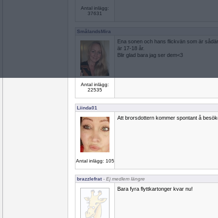
Antal inlägg:
37631
SmålandsMira
Ena sonen och hans flickvän som är sådä
är 17-18 år.
Blir glad bara jag ser dem<3
Antal inlägg:
22535
Liinda01
Att brorsdottern kommer spontant å besöke
Antal inlägg: 105
brazzlefrat
- Ej medlem längre
Bara fyra flyttkartonger kvar nu!