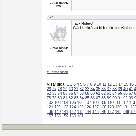
Antal inlägg:
1557
J74
Tack Mollee3 :)
Glädjer mig åt att bli bemött med vänlighet
Antal inlägg:
2466
« Föregående sida
« Första sidan
Visar sida:
1
2
3
4
5
6
7
8
9
10
11
12
13
14
15
16
26
27
28
29
30
31
32
33
34
35
36
37
38
39
40
41
52
53
54
55
56
57
58
59
60
61
62
63
64
65
66
67
78
79
80
81
82
83
84
85
86
87
88
89
90
91
92
93
102
103
104
105
106
107
108
109
110
111
112
113
121
122
123
124
125
126
127
128
129
130
131
13
139
140
141
142
143
144
145
146
147
148
149
15
157
158
159
160
161