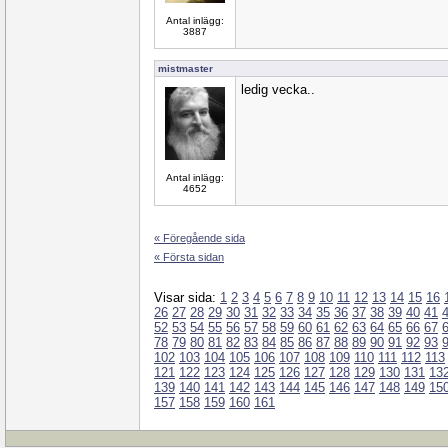
Antal inlägg:
3887
mistmaster
ledig vecka..
Antal inlägg:
4652
« Föregående sida
« Första sidan
Visar sida:
1
2
3
4
5
6
7
8
9
10
11
12
13
14
15
16
26
27
28
29
30
31
32
33
34
35
36
37
38
39
40
41
52
53
54
55
56
57
58
59
60
61
62
63
64
65
66
67
78
79
80
81
82
83
84
85
86
87
88
89
90
91
92
93
102
103
104
105
106
107
108
109
110
111
112
113
121
122
123
124
125
126
127
128
129
130
131
13
139
140
141
142
143
144
145
146
147
148
149
15
157
158
159
160
161