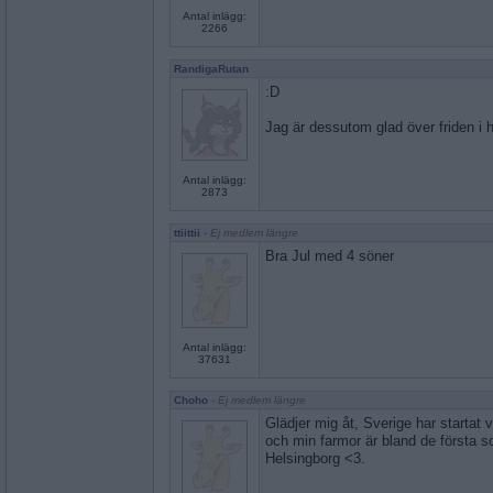
Antal inlägg:
2266
RandigaRutan
:D
Jag är dessutom glad över friden i
Antal inlägg:
2873
ttiittii
- Ej medlem längre
Bra Jul med 4 söner
Antal inlägg:
37631
Choho
- Ej medlem längre
Glädjer mig åt, Sverige har startat 
och min farmor är bland de första so
Helsingborg <3.