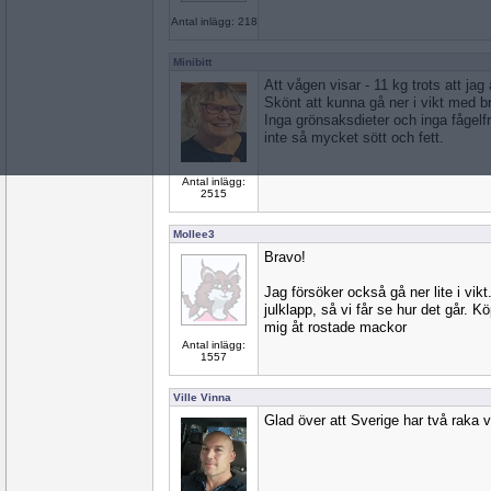
Antal inlägg: 218
Minibitt
Att vågen visar - 11 kg trots att jag
Skönt att kunna gå ner i vikt med b
Inga grönsaksdieter och inga fågelf
inte så mycket sött och fett.
Antal inlägg:
2515
Mollee3
Bravo!
Jag försöker också gå ner lite i vikt
julklapp, så vi får se hur det går. Kö
mig åt rostade mackor
Antal inlägg:
1557
Ville Vinna
Glad över att Sverige har två raka v