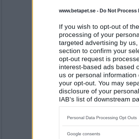
Minibitt
Jag glädjer mig åt att slippa sitta 
www.betapet.se -
Do Not Process 
hund och jag ska smaka lite av ski
ägghalvorna och leverpastejen. Jans
själv.
If you wish to opt-out of the
processing of your personal
Antal inlägg:
2515
targeted advertising by us
section to confirm your sel
RandigaRutan
Ja, Minibitt, dessa underbara hund
opt-out request is proces
oerhört irriterad på. Men gu vilken g
interest-based ads based o
Samma här, hunden och jag har gem
det glädjer mig
us or personal information d
Antal inlägg:
your opt-out. You may separ
2873
disclosure of your personal
Minibitt
IAB’s list of downstream pa
Håller med Randiga Rutan. För någ
also be disclosed by us to 
soffan med TVn på. Sedan kom hund
sköna dubbelsängen. Jag har varm o
Downstream Participants
th
mig. Hon kryper upp i min famn. Ja
Personal Data Processing Opt Outs
third parties.
och vi båda känner trygghet. Det är 
När vi vaknar på morgonen får jag 
Antal inlägg:
Det är då otroligt!!! Visst jag sakn
Google consents
2515
Please note that this web
ett år sedan men hunden fyller hela