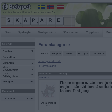
Senaste rullningen, SKAPARE, av fia-kajsa gav 75p
Start
Spelregler
Vanliga frågor
Sök medlem
Topplistor
For
Spelrum
Forumkategorier
Giraffen
29
Snack
Support
Ordlekar
IRL-spel
Turneringar
Krokodilen
0
« Föregående sida
Elefanten
0
« Första sidan
Musen
0
Böjningslistan
Grisen
Användare
Inlägg
28
Böjningslistan
Mollee3
Inloggade
57
Fick en bingolott av väninnan i julk
en glass från kyldisken på spelbuti
kassan. Trevlig dag.
Mobilspel
Pågående
18 457
Antal inlägg:
1557