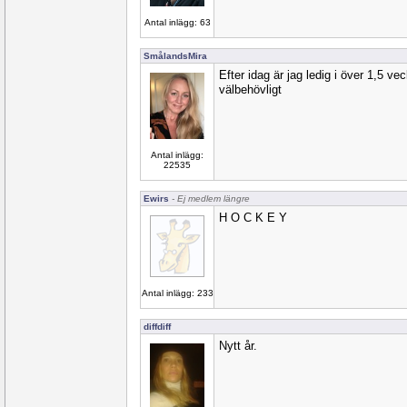
Antal inlägg: 63
SmålandsMira
Efter idag är jag ledig i över 1,5 ve
välbehövligt
Antal inlägg:
22535
Ewirs
- Ej medlem längre
H O C K E Y
Antal inlägg: 233
diffdiff
Nytt år.