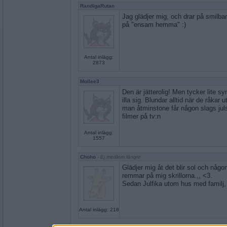
RandigaRutan
Jag glädjer mig, och drar på smilban
på "ensam hemma" :)
Antal inlägg:
2873
Mollee3
Den är jätterolig! Men tycker lite s
illa sig. Blundar alltid när de råkar u
man åtminstone får någon slags juls
filmer på tv:n
Antal inlägg:
1557
Choho
- Ej medlem längre
Glädjer mig åt det blir sol och någ
remmar på mig skrillorna.,, <3.
Sedan Julfika utom hus med familj,
Antal inlägg: 218