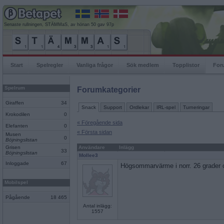
Senaste rullningen, STÄMMaS, av hönan 50 gav 97p
Start
Spelregler
Vanliga frågor
Sök medlem
Topplistor
For
Spelrum
Forumkategorier
Giraffen
34
Snack
Support
Ordlekar
IRL-spel
Turneringar
Krokodilen
0
« Föregående sida
Elefanten
0
« Första sidan
Musen
0
Böjningslistan
Grisen
Användare
Inlägg
33
Böjningslistan
Mollee3
Inloggade
67
Högsommarvärme i norr. 26 grader oc
Mobilspel
Pågående
18 465
Antal inlägg:
1557