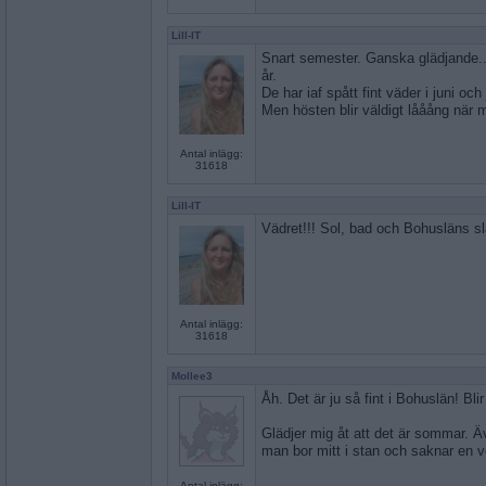
Lill-IT
Snart semester. Ganska glädjande.. ä
år.
De har iaf spått fint väder i juni och j
Men hösten blir väldigt lååång när m
Antal inlägg:
31618
Lill-IT
Vädret!!! Sol, bad och Bohusläns slä
Antal inlägg:
31618
Mollee3
Åh. Det är ju så fint i Bohuslän! Blir 
Glädjer mig åt att det är sommar. Äv
man bor mitt i stan och saknar en ve
Antal inlägg: