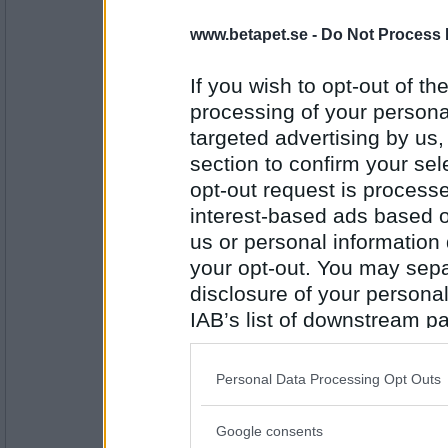
Mormodern49
www.betapet.se -
Do Not Process 
Jag Glädjer mig för Mirras skull
If you wish to opt-out of the
processing of your personal
targeted advertising by us
Antal inlägg:
8354
section to confirm your sel
opt-out request is proces
ReggioEmilia
Inga lån
interest-based ads based o
us or personal information d
your opt-out. You may separ
disclosure of your personal
Antal inlägg: 17
IAB’s list of downstream pa
Pawsia
- Ej medlem längre
also be disclosed by us to 
Det regnar här!! Äntligen.. Hej då sol
Downstream Participants
th
Personal Data Processing Opt Outs
third parties.
Google consents
Antal inlägg: 230
Please note that this web