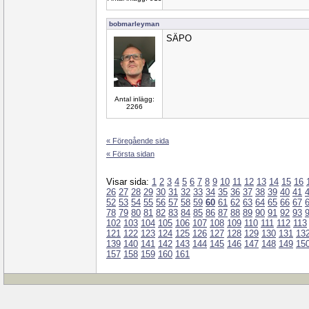
bobmarleyman
SÄPO
Antal inlägg:
2266
« Föregående sida
« Första sidan
Visar sida:
1
2
3
4
5
6
7
8
9
10
11
12
13
14
15
16
26
27
28
29
30
31
32
33
34
35
36
37
38
39
40
41
52
53
54
55
56
57
58
59
60
61
62
63
64
65
66
67
78
79
80
81
82
83
84
85
86
87
88
89
90
91
92
93
102
103
104
105
106
107
108
109
110
111
112
113
121
122
123
124
125
126
127
128
129
130
131
13
139
140
141
142
143
144
145
146
147
148
149
15
157
158
159
160
161