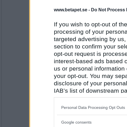
www.betapet.se -
Do Not Process 
SmålandsMira
Ett provsvar ifrån Lund som gör att
If you wish to opt-out of the
processing of your personal
targeted advertising by us
Antal inlägg:
22535
section to confirm your sel
opt-out request is proces
sara73
Att jag fått tillbaka lite av rösten 
interest-based ads based o
igen
us or personal information d
your opt-out. You may separ
disclosure of your personal
Antal inlägg: 239
IAB’s list of downstream pa
Benny57
also be disclosed by us to 
När jag ser och hör vår lilla dvärgt
Downstream Participants
th
då vet jag att hon mår bra och då 
Personal Data Processing Opt Outs
third parties.
Google consents
Please note that this web
Antal inlägg: