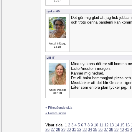
1557
tysken69
Det gör mig glad att jag fick jobbar i
och trots denna pandemi kan komm
Antal inlägg:
1618
Lill-IT
Mina syskons döttrar vill komma o
faster/moster i morgon.
Känner mig hedrad.
De vill baka hemmagjord pizza och 
Misstänker att det blir Grease.. igen
Låter som en bra plan tycker jag. :)
Antal inlägg:
31618
« Föregående sida
« Första sidan
Visar sida:
1
2
3
4
5
6
7
8
9
10
11
12
13
14
15
16
26
27
28
29
30
31
32
33
34
35
36
37
38
39
40
41