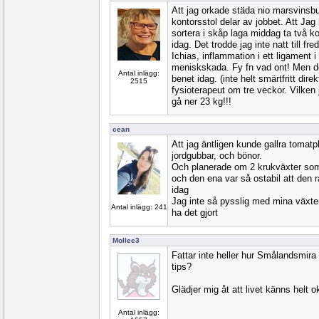
Att jag orkade städa nio marsvinsbur
kontorsstol delar av jobbet. Att Jag
sortera i skåp laga middag ta två 
idag. Det trodde jag inte natt till f
Ichias, inflammation i ett ligament 
meniskskada. Fy fn vad ont! Men d
Antal inlägg:
benet idag. (inte helt smärtfritt direk
2515
fysioterapeut om tre veckor. Vilken j
gå ner 23 kg!!!
cean
Att jag äntligen kunde gallra tomatp
jordgubbar, och bönor.
Och planerade om 2 krukväxter som
och den ena var så ostabil att den 
idag
Jag inte så pysslig med mina växter,
Antal inlägg: 241
ha det gjort
Mollee3
Fattar inte heller hur Smålandsmira 
tips?
Glädjer mig åt att livet känns helt o
Antal inlägg: