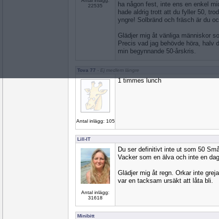
Antal inlägg:
ha någon fest, inte ens en enkel m
22535
hade aldrig trott att du fyller 50, t
yngre! Solbränd och fräsch är du o
Glädjer mig åt vänliga människor so
Precis vad jag behövde höra, halv
min begynnande 50-årskris.
Tova 77
- Ej medlem längre
1 timmes lunch
Antal inlägg: 105
Lill-IT
Du ser definitivt inte ut som 50 Sm
Vacker som en älva och inte en dag
Glädjer mig åt regn. Orkar inte greja
var en tacksam ursäkt att låta bli.
Antal inlägg:
31618
Minibitt