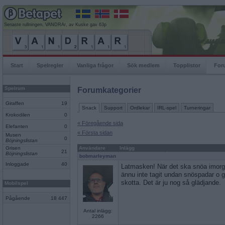
Senaste rullningen, VANDRAr, av Kuske gav 63p
Start
Spelregler
Vanliga frågor
Sök medlem
Topplistor
For
Spelrum
Forumkategorier
Giraffen
19
Snack
Support
Ordlekar
IRL-spel
Turneringar
Krokodilen
0
« Föregående sida
Elefanten
0
« Första sidan
Musen
0
Böjningslistan
Grisen
Användare
Inlägg
21
Böjningslistan
bobmarleyman
Inloggade
40
Latmasken! När det ska snöa imorg
ännu inte tagit undan snöspadar o g
skotta. Det är ju nog så glädjande.
Mobilspel
Pågående
18 447
Antal inlägg:
2266