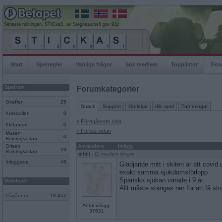
Senaste rullningen, STICkaS, av Stegosaurus6 gav 91p
Start
Spelregler
Vanliga frågor
Sök medlem
Topplistor
For
Spelrum
Forumkategorier
Giraffen
25
Snack
Support
Ordlekar
IRL-spel
Turneringar
Krokodilen
0
« Föregående sida
Elefanten
0
« Första sidan
Musen
0
Böjningslistan
Grisen
Användare
Inlägg
23
Böjningslistan
ttiittii
- Ej medlem längre
Inloggade
48
Glädjande mitt i skiten är att covi
exakt samma sjukdomsförlopp .
Spanska sjukan varade i 9 år.
Mobilspel
Allt måste stängas ner för att få st
Pågående
18 457
Antal inlägg:
37631