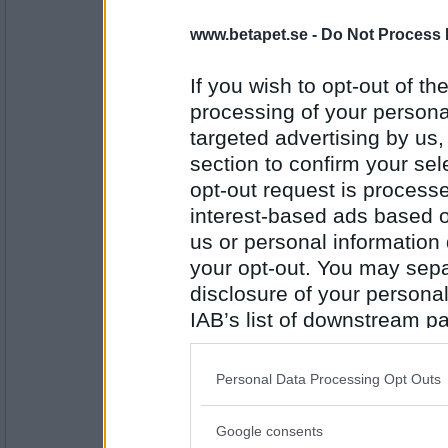
Sasibi
- Ej medlem längre
Svenska Skidskyttarnas framgångar 
www.betapet.se -
Do Not Process 
mycket <3
If you wish to opt-out of the
processing of your personal
Antal inlägg:
1728
targeted advertising by us
section to confirm your sel
diffdiff
Att det är Finlands dag idag
opt-out request is proces
interest-based ads based o
us or personal information d
your opt-out. You may separ
Antal inlägg:
3887
disclosure of your personal
IAB’s list of downstream pa
lolololololo
Glädjer mig åt att min pappa som är
also be disclosed by us to 
mandelmusslor.
Downstream Participants
th
Personal Data Processing Opt Outs
third parties.
Antal inlägg:
Google consents
3423
Please note that this web