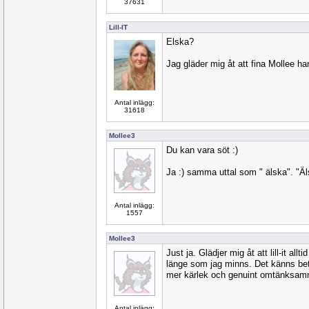
37631
Lill-IT
Elska?
Jag gläder mig åt att fina Mollee ha
Antal inlägg:
31618
Mollee3
Du kan vara söt :)
Ja :) samma uttal som " älska". "Ä
Antal inlägg:
1557
Mollee3
Just ja. Glädjer mig åt att lill-it all
länge som jag minns. Det känns be
mer kärlek och genuint omtänksam
Antal inlägg: