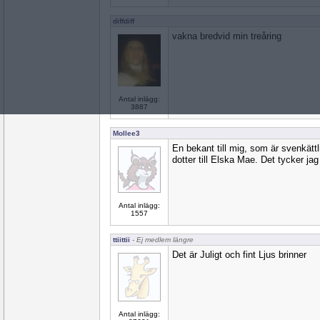
diffdiff
vakna bredvid min treåring
Antal inlägg:
3887
Mollee3
En bekant till mig, som är svenkättl
dotter till Elska Mae. Det tycker jag 
Antal inlägg:
1557
ttiittii
- Ej medlem längre
Det är Juligt och fint Ljus brinner
Antal inlägg: