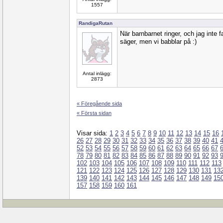
1557
RandigaRutan
När barnbarnet ringer, och jag inte f
säger, men vi babblar på :)
Antal inlägg:
2873
« Föregående sida
« Första sidan
Visar sida:
1
2
3
4
5
6
7
8
9
10
11
12
13
14
15
16
26
27
28
29
30
31
32
33
34
35
36
37
38
39
40
41
52
53
54
55
56
57
58
59
60
61
62
63
64
65
66
67
78
79
80
81
82
83
84
85
86
87
88
89
90
91
92
93
102
103
104
105
106
107
108
109
110
111
112
113
121
122
123
124
125
126
127
128
129
130
131
13
139
140
141
142
143
144
145
146
147
148
149
15
157
158
159
160
161