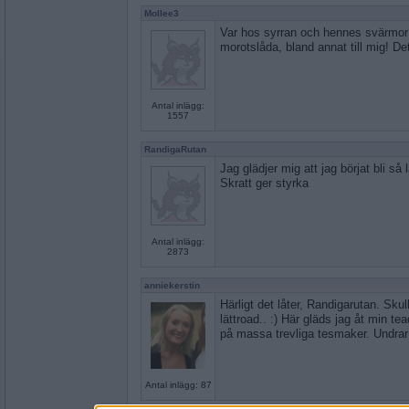
Mollee3
Var hos syrran och hennes svärmor 
morotslåda, bland annat till mig! Det
Antal inlägg:
1557
RandigaRutan
Jag glädjer mig att jag börjat bli så
Skratt ger styrka
Antal inlägg:
2873
anniekerstin
Härligt det låter, Randigarutan. Sku
lättroad.. :) Här gläds jag åt min t
på massa trevliga tesmaker. Undrar 
Antal inlägg: 87