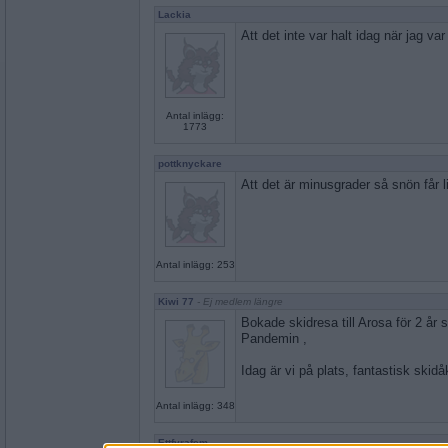
Lackia
Att det inte var halt idag när jag var
Antal inlägg:
1773
pottknyckare
Att det är minusgrader så snön får l
Antal inlägg: 253
Kiwi 77
- Ej medlem längre
Bokade skidresa till Arosa för 2 år 
Pandemin ,
Idag är vi på plats, fantastisk skid
Antal inlägg: 348
Ettfyrafem