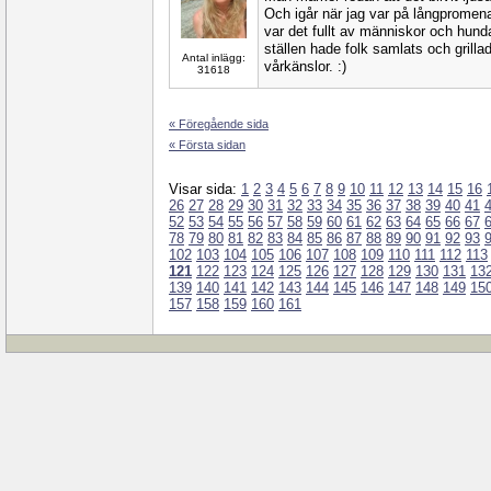
Och igår när jag var på långpromen
var det fullt av människor och hunda
ställen hade folk samlats och grillad
Antal inlägg:
vårkänslor. :)
31618
« Föregående sida
« Första sidan
Visar sida:
1
2
3
4
5
6
7
8
9
10
11
12
13
14
15
16
26
27
28
29
30
31
32
33
34
35
36
37
38
39
40
41
52
53
54
55
56
57
58
59
60
61
62
63
64
65
66
67
78
79
80
81
82
83
84
85
86
87
88
89
90
91
92
93
102
103
104
105
106
107
108
109
110
111
112
113
121
122
123
124
125
126
127
128
129
130
131
13
139
140
141
142
143
144
145
146
147
148
149
15
157
158
159
160
161