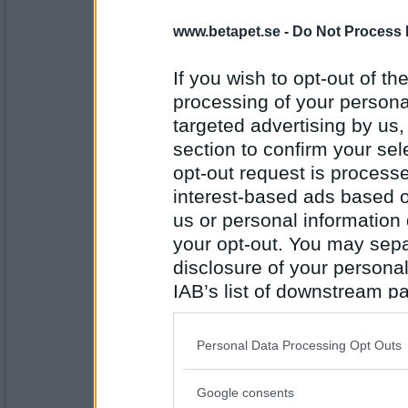
Att det är 28+ och jag blir brun som
www.betapet.se -
Do Not Process 
If you wish to opt-out of the
Antal inlägg: 809
processing of your personal
targeted advertising by us
Lee90
- Ej medlem längre
section to confirm your sel
Sista dagen i Umeå, njuter av stor s
med långpromenad. Sedan Flyg he
opt-out request is proces
interest-based ads based o
us or personal information d
Antal inlägg: 420
your opt-out. You may separ
Alph90
- Ej medlem längre
disclosure of your personal
När man får sin efterlängtade kaffer
IAB’s list of downstream pa
also be disclosed by us to 
Downstream Participants
th
Personal Data Processing Opt Outs
Antal inlägg: 262
third parties.
ttiittii
- Ej medlem längre
Google consents
Please note that this web
Värmen på Cypern är ok.