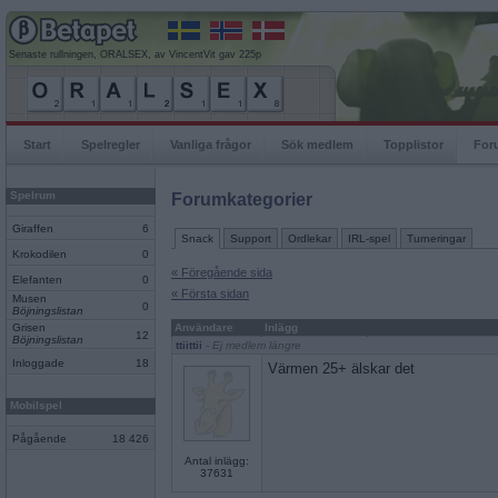
Senaste rullningen, ORALSEX, av VincentVit gav 225p
Start
Spelregler
Vanliga frågor
Sök medlem
Topplistor
For
Spelrum
Forumkategorier
Giraffen
6
Snack
Support
Ordlekar
IRL-spel
Turneringar
Krokodilen
0
« Föregående sida
Elefanten
0
« Första sidan
Musen
0
Böjningslistan
Grisen
Användare
Inlägg
12
Böjningslistan
ttiittii
- Ej medlem längre
Inloggade
18
Värmen 25+ älskar det
Mobilspel
Pågående
18 426
Antal inlägg:
37631