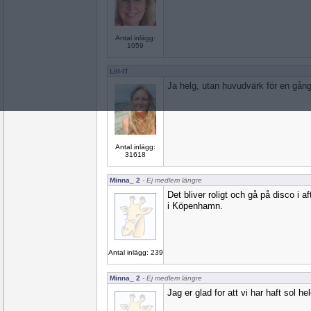
Antal inlägg:
1059
Lill-IT
Ja helg, utan huvudvärk för en gång
Antal inlägg:
31618
Minna_ 2
- Ej medlem längre
Det bliver roligt och gå på disco i a
i Köpenhamn.
Antal inlägg: 239
Minna_ 2
- Ej medlem längre
Jag er glad for att vi har haft sol he