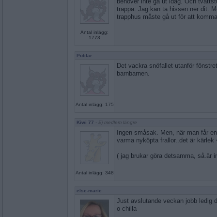
behöver inte gå ut idag. Och tvättstu
trappa. Jag kan ta hissen ner dit. 
trapphus måste gå ut för att komma t
Antal inlägg:
1773
Pötifar
Det vackra snöfallet utanför fönstre
barnbarnen.
Antal inlägg: 175
Kiwi 77
- Ej medlem längre
Ingen småsak. Men, när man får en
varma nyköpta frallor..det är kärlek
( jag brukar göra detsamma, så.är i
Antal inlägg: 348
else-marie
Just avslutande veckan jobb ledig 
o chilla