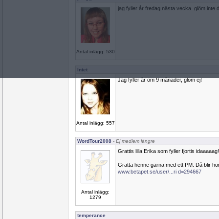
jag fyller år fredag nästa vecka. glöm inte d
Antal inlägg: 530
Intet
Jag fyller år om 9 månader, glöm ej!
Antal inlägg: 557
WordTour2008
- Ej medlem längre
Grattis lilla Erika som fyller fjortis idaaaaa
Gratta henne gärna med ett PM. Då blir hon
www.betapet.se/user/...ri d=294667
Antal inlägg:
1279
temperance