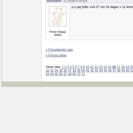
bennyboll
- Ej medlem längre
p.s jag fyller oxå 27 om 16 dagar o 11 timm
Antal inlägg:
8806
« Föregående sida
« Första sidan
Visar sida:
1
2
3
4
5
6
7
8
9
10
11
12
13
14
15
16
17
18
19
2
32
33
34
35
36
37
38
39
40
41
42
43
44
45
46
47
48
49
50
5
63
64
65
66
67
68
69
70
71