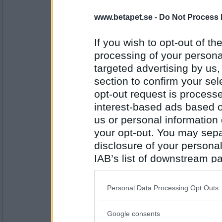
Grattis Betapet-forumet på 2,5års-dagen.
www.betapet.se -
Do Not Process 
Grattis Christer Fuglesang på 51-årsdagen
If you wish to opt-out of the
processing of your personal
Antal inlägg:
4814
targeted advertising by us
Achmatov
- Ej medlem längre
section to confirm your sel
grattis till mig på 19-årsdagen
opt-out request is proces
interest-based ads based o
us or personal information d
Antal inlägg: 119
your opt-out. You may separ
disclosure of your personal
Miss_jk
IAB’s list of downstream pa
Grattis Forumet!
also be disclosed by us to 
Grattis Achmatov!
Downstream Participants
th
Personal Data Processing Opt Outs
third parties.
Antal inlägg:
8941
Google consents
Please note that this web