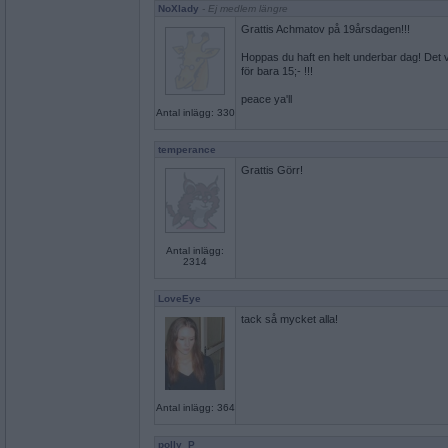
NoXlady
- Ej medlem längre
Grattis Achmatov på 19årsdagen!!!
Hoppas du haft en helt underbar dag! Det va
för bara 15;- !!!
peace ya'll
Antal inlägg: 330
temperance
Grattis Görr!
Antal inlägg:
2314
LoveEye
tack så mycket alla!
Antal inlägg: 364
polly_P