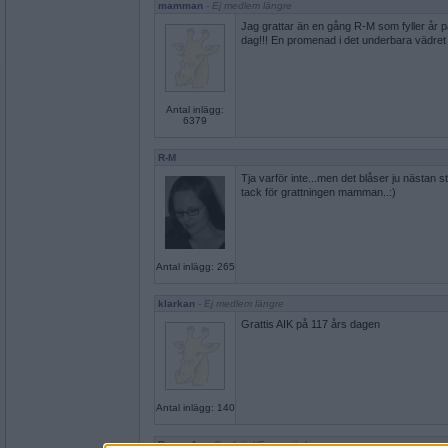
mamman
- Ej medlem längre
Jag grattar än en gång R-M som fyller år 
dag!!! En promenad i det underbara vädret
Antal inlägg:
6379
R-M
Tja varför inte...men det blåser ju nästan 
tack för grattningen mamman..:)
Antal inlägg: 265
klarkan
- Ej medlem längre
Grattis AIK på 117 års dagen
Antal inlägg: 140
Bamsefar
- Spelvärd/Forumvärd