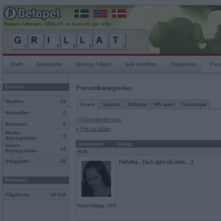
Senaste rullningen, GRILLAT, av Kickan59 gav 106p
Start
Spelregler
Vanliga frågor
Sök medlem
Topplistor
For
Spelrum
Forumkategorier
Giraffen
23
Snack
Support
Ordlekar
IRL-spel
Turneringar
Krokodilen
0
« Föregående sida
Elefanten
0
« Första sidan
Musen
0
Böjningslistan
Användare
Inlägg
Grisen
16
Böjningslistan
R-M
Inloggade
39
Hahaha...Tack igen då miss...;)
Mobilspel
Pågående
18 518
Antal inlägg: 265