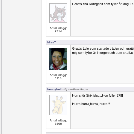
Grattis fina Ruhrgebit som fyller år idag! 
Antal inlägg:
2314
MissT
Grattis Lyle som startade tråden och grattis 
mig som fyller år imorgon och som skaffat n
Antal inlägg:
1110
bennyboll
- Ej medlem längre
Hurra för Sirik idag...Hon fyller 27!!!
Hurra,hurra,hurra, hurra!!!
Antal inlägg:
8806