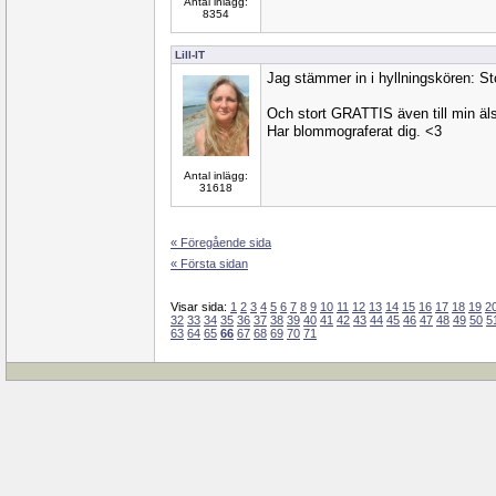
Antal inlägg:
8354
Lill-IT
Jag stämmer in i hyllningskören: 
Och stort GRATTIS även till min äl
Har blommograferat dig. <3
Antal inlägg:
31618
« Föregående sida
« Första sidan
Visar sida:
1
2
3
4
5
6
7
8
9
10
11
12
13
14
15
16
17
18
19
2
32
33
34
35
36
37
38
39
40
41
42
43
44
45
46
47
48
49
50
5
63
64
65
66
67
68
69
70
71