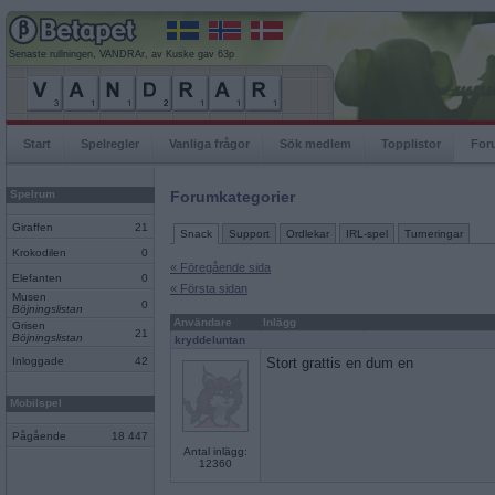
Senaste rullningen, VANDRAr, av Kuske gav 63p
Start
Spelregler
Vanliga frågor
Sök medlem
Topplistor
For
Spelrum
Forumkategorier
Giraffen
21
Snack
Support
Ordlekar
IRL-spel
Turneringar
Krokodilen
0
« Föregående sida
Elefanten
0
« Första sidan
Musen
0
Böjningslistan
Användare
Inlägg
Grisen
21
Böjningslistan
kryddeluntan
Inloggade
42
Stort grattis en dum en
Mobilspel
Pågående
18 447
Antal inlägg:
12360