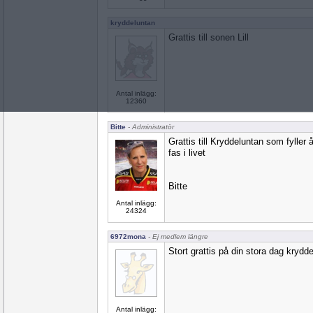
kryddeluntan
Grattis till sonen Lill
Antal inlägg:
12360
Bitte
- Administratör
Grattis till Kryddeluntan som fyller 
fas i livet
Bitte
Antal inlägg:
24324
6972mona
- Ej medlem längre
Stort grattis på din stora dag kryd
Antal inlägg: