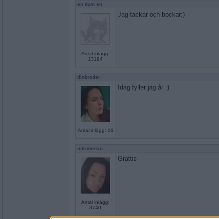
en dum en
Jag tackar och bockar:)
Antal inlägg:
13194
dinbroder
Idag fyller jag år :)
Antal inlägg: 26
nitrometan
Grattis
Antal inlägg:
3740