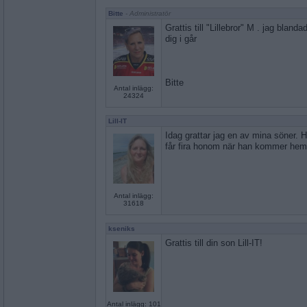
Bitte
- Administratör
Grattis till "Lillebror" M . jag bla
dig i går
Bitte
Antal inlägg:
24324
Lill-IT
Idag grattar jag en av mina söner. 
får fira honom när han kommer hem
Antal inlägg:
31618
kseniks
Grattis till din son Lill-IT!
Antal inlägg: 101