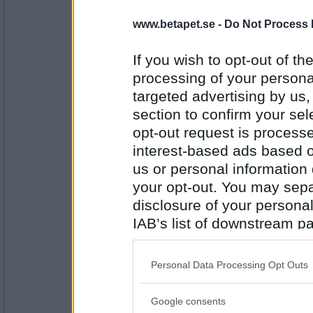
dinbroder
www.betapet.se -
Do Not Process 
Tackar :)
If you wish to opt-out of the
processing of your personal
Antal inlägg: 26
targeted advertising by us
section to confirm your sel
en dum en
Grattis dinbroder, ha en bra dag.
opt-out request is proces
interest-based ads based o
us or personal information d
Antal inlägg:
your opt-out. You may separ
13194
disclosure of your personal
Lill-IT
IAB’s list of downstream pa
Grattis!
also be disclosed by us to 
Downstream Participants
th
Personal Data Processing Opt Outs
third parties.
Antal inlägg:
Google consents
31618
Please note that this web