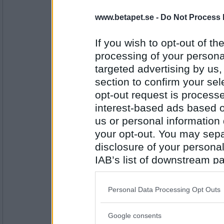
Salon
- Ej medlem längre
www.betapet.se -
Do Not Process 
:) Tack!
If you wish to opt-out of the
processing of your personal
Antal inlägg: 471
targeted advertising by us
Kasta_Sten
- Ej medlem längre
section to confirm your sel
grattis
opt-out request is proces
interest-based ads based o
us or personal information d
Antal inlägg: 557
your opt-out. You may separ
disclosure of your personal
Salon
- Ej medlem längre
IAB’s list of downstream pa
Tack görra
also be disclosed by us to 
Downstream Participants
th
Personal Data Processing Opt Outs
third parties.
Antal inlägg: 471
Google consents
Please note that this web
Gunilla N
- Ej medlem längre