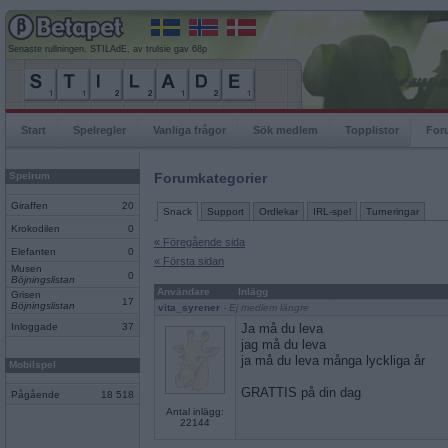
Senaste rullningen, STILAdE, av trulsie gav 68p
Start
Spelregler
Vanliga frågor
Sök medlem
Topplistor
For
Spelrum
Forumkategorier
Giraffen
20
Snack
Support
Ordlekar
IRL-spel
Turneringar
Krokodilen
0
« Föregående sida
Elefanten
0
« Första sidan
Musen
0
Böjningslistan
Användare
Inlägg
Grisen
17
Böjningslistan
vita_syrener
- Ej medlem längre
Inloggade
37
Ja må du leva
jag må du leva
ja må du leva många lyckliga år
Mobilspel
GRATTIS på din dag
Pågående
18 518
Antal inlägg:
22144