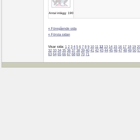
Antal inlägg: 190
« Föregående sida
« Första sidan
Visar sida:
1
2
3
4
5
6
7
8
9
10
11
12
13
14
15
16
17
18
19
2
32
33
34
35
36
37
38
39
40
41
42
43
44
45
46
47
48
49
50
5
63
64
65
66
67
68
69
70
71