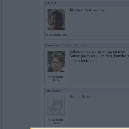
JJJPKP
11 dagar kvar..............
Antal inlägg: 361
Bamsefar
- Spelvärd/Forumvärd
Salon: nä vafan håller jag på med
Salon: jag fyller ju år idag, kanske
med o festa sen
Antal inlägg:
4814
temperance
Grattis Salon!!!
Antal inlägg:
2314