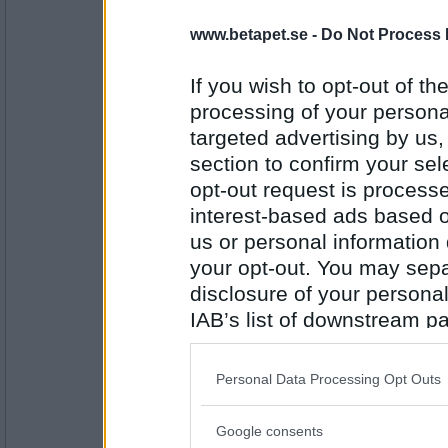
IMO 1punkt2
- Ej medlem längre
www.betapet.se -
Do Not Process 
Oj, och jag som trodde du fyllde 75.
If you wish to opt-out of the
processing of your personal
Antal inlägg:
targeted advertising by us
1033
section to confirm your sel
snorklan
opt-out request is proces
Stort grattis saittam! Hoppas du få
interest-based ads based o
us or personal information d
your opt-out. You may separ
Antal inlägg:
1686
disclosure of your personal
IAB’s list of downstream pa
saittam75
- Ej medlem längre
also be disclosed by us to 
Tack snorklan =)
Downstream Participants
th
Personal Data Processing Opt Outs
third parties.
Antal inlägg:
Google consents
Please note that this web
16806