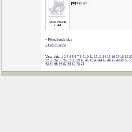
papegojan!
Antal inlägg:
2243
« Föregående sida
« Första sidan
Visar sida:
1
2
3
4
5
6
7
8
9
10
11
12
13
14
15
16
17
18
19
2
32
33
34
35
36
37
38
39
40
41
42
43
44
45
46
47
48
49
50
5
63
64
65
66
67
68
69
70
71