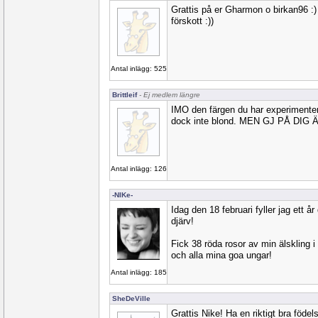
Grattis på er Gharmon o birkan96 :) o
förskott :))
Antal inlägg: 525
Brittleif
- Ej medlem längre
IMO den färgen du har experimentera
dock inte blond. MEN GJ PÅ DIG
Antal inlägg: 126
-NIKe-
Idag den 18 februari fyller jag ett 
djärv!
Fick 38 röda rosor av min älskling 
och alla mina goa ungar!
Antal inlägg: 185
SheDeVille
Grattis Nike! Ha en riktigt bra föde