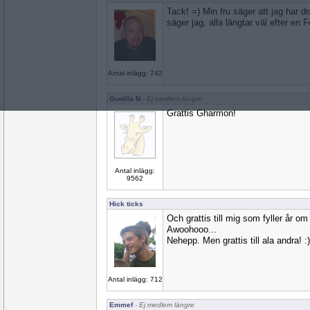
Tack! =) Min fru säger att jag har dr
säger jag, alla längtar väl efter en F
Antal inlägg: 742
Gunilla N
- Ej medlem längre
Grattis Gharmon!
Antal inlägg:
9562
Hick ticks
Och grattis till mig som fyller år o
Awoohooo...
Nehepp. Men grattis till ala andra! :)
Antal inlägg: 712
Emmef
- Ej medlem längre