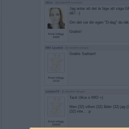
Ulice
- Spelvärd/Forumvärd
Jag antar att det är läge att säga G
då? :-)
Om det var din egen "D-dag" du räkna
Grattis!
Antal inlägg:
3488
IMO 1punkt2
- Ej medlem längre
Grattis Saittam!
Antal inlägg:
1033
saittam75
- Ej medlem längre
Tack Ulice o IMO =)
Men (32) vilken (32) ålder (32) jag (3
(32) inte... :p
Antal inlägg:
16806