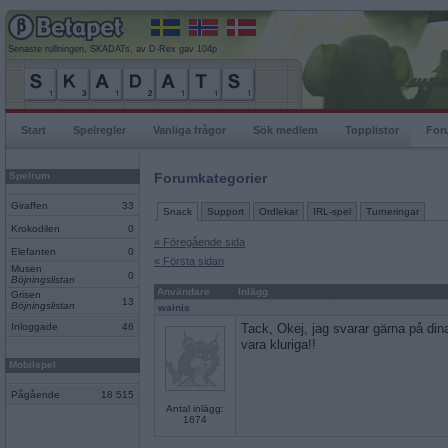
Senaste rullningen, SKADATs, av D-Rex gav 104p
Start
Spelregler
Vanliga frågor
Sök medlem
Topplistor
For
Spelrum
Forumkategorier
Giraffen
33
Snack
Support
Ordlekar
IRL-spel
Turneringar
Krokodilen
0
« Föregående sida
Elefanten
0
« Första sidan
Musen
0
Böjningslistan
Användare
Inlägg
Grisen
13
Böjningslistan
wainis
Inloggade
46
Tack, Okej, jag svarar gärna på din
vara kluriga!!
Mobilspel
Pågående
18 515
Antal inlägg:
1674