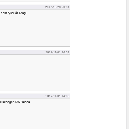
2017-10-28 23:34
 som fyller år i dag!
2017-11-01 14:31
2017-11-01 14:36
födelsedagen 6972mona .