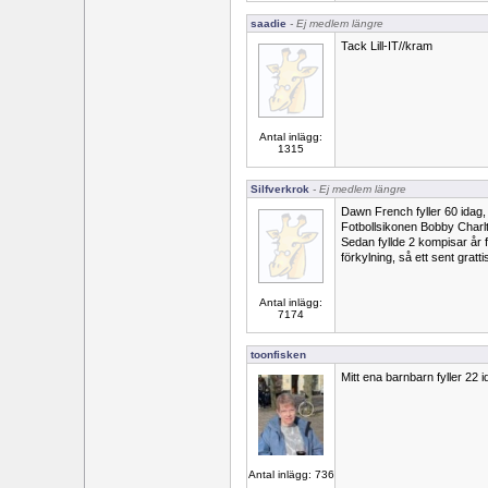
saadie
- Ej medlem längre
Tack Lill-IT//kram
Antal inlägg:
1315
Silfverkrok
- Ej medlem längre
Dawn French fyller 60 idag, 
Fotbollsikonen Bobby Charlto
Sedan fyllde 2 kompisar år
förkylning, så ett sent grattis
Antal inlägg:
7174
toonfisken
Mitt ena barnbarn fyller 22 id
Antal inlägg: 736