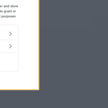
er and store
to grant or
ed purposes