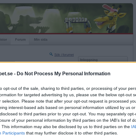
istor
Forum
Min sida
Sök i forumet
Inloggning
rneringar
Användare
et.se -
Do Not Process My Personal Information
Nästa sida »
Lösenord
Sista sidan »
to opt-out of the sale, sharing to third parties, or processing of your per
Kom ihåg mig
2017-08-30 18:25
formation for targeted advertising by us, please use the below opt-out s
Logga in
ster som fyller år idag <3
r selection. Please note that after your opt-out request is processed y
eing interest-based ads based on personal information utilized by us or
Glömt ditt lösenord?
Få ny aktiveringslänk
disclosed to third parties prior to your opt-out. You may separately opt-
losure of your personal information by third parties on the IAB’s list of
. This information may also be disclosed by us to third parties on the
IA
Betapet är gratis!
Participants
that may further disclose it to other third parties.