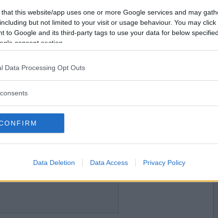
2017-09-09 10:29
Vill du bli
 that this website/app uses one or more Google services and may gath
 son som fyller 16 år idag! <3
medlem?
including but not limited to your visit or usage behaviour. You may click 
 to Google and its third-party tags to use your data for below specifi
Skapa nytt konto
ogle consent section.
l Data Processing Opt Outs
2017-09-16 20:23
. Grattis Anders.
consents
n på i present.
as-since
CONFIRM
 gillar whisky så jag hoppas han blir glad.
2017-10-11 12:45
Data Deletion
Data Access
Privacy Policy