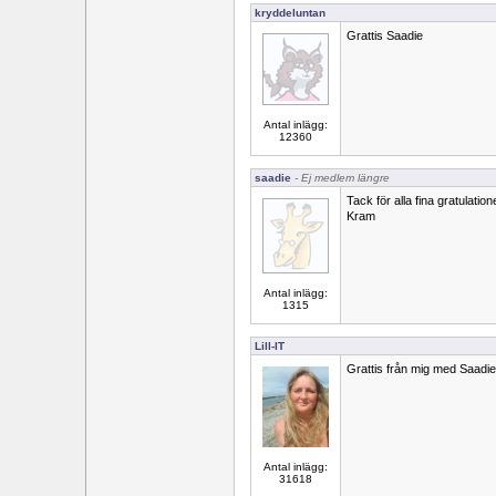
kryddeluntan
Grattis Saadie
Antal inlägg:
12360
saadie
- Ej medlem längre
Tack för alla fina gratulatione
Kram
Antal inlägg:
1315
Lill-IT
Grattis från mig med Saadie!
Antal inlägg:
31618