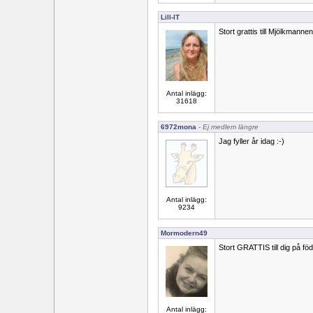
Lill-IT
Stort grattis till Mjölkmannen
Antal inlägg:
31618
6972mona
- Ej medlem längre
Jag fyller år idag :-)
Antal inlägg:
9234
Mormodern49
Stort GRATTIS till dig på 
Antal inlägg: