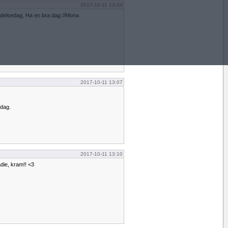
2017-10-11 13:04
 födelsedag, Ha en bra dag //Mona
2017-10-11 13:07
ndag.
2017-10-11 13:10
die, kram!! <3