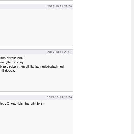
2017-10-11 21:50
2017-10-11 23:07
hon är rolig hon :)
n fyller 80 idag.
 förra veckan men då låg jag nedbäddad med
 till dessa.
2017-10-12 12:56
ag . Oj vad tiden har gått fort .