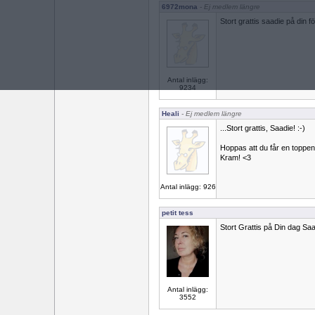
6972mona
- Ej medlem längre
Stort grattis saadie på din
Antal inlägg:
9234
Heali
- Ej medlem längre
...Stort grattis, Saadie! :-)
Hoppas att du får en toppe
Kram! <3
Antal inlägg: 926
petit tess
Stort Grattis på Din dag Saa
Antal inlägg:
3552