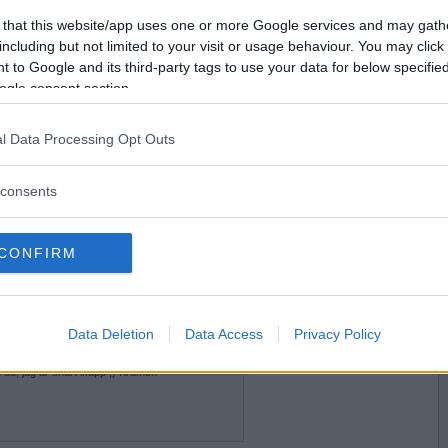
2018-03-11 19:53
Vill du bli
 that this website/app uses one or more Google services and may gath
medlem?
including but not limited to your visit or usage behaviour. You may click 
 to Google and its third-party tags to use your data for below specifi
Skapa nytt konto
ogle consent section.
l Data Processing Opt Outs
2018-03-11 20:13
consents
CONFIRM
2018-03-21 09:42
ghåriga fina vän och träningskompis ;) ..
Data Deletion
Data Access
Privacy Policy
h vi har uppnått hittills!
h du, jag är snart ikapp ;) Kramen