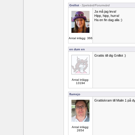
Gnillot
- Spelvärd/Forumvärd
Ja må jag leva!
Hipp, hipp, hurra!
Ha en fin dag alla :)
Antal inlägg: 366
en dum en
Grattis till dig Gnillot :)
Antal inlägg:
13194
flamsjo
Grattiskram till Malin 1 på 
Antal inlägg:
2654