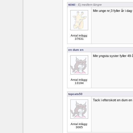
ttiittii
- Ej medlem längre
Min unge nr;3 fyller år i dag 
Antal inlägg:
37631
en dum en
Min yngsta syster fyller 49 år
Antal inlägg:
13194
topcats50
Tack i efterskott en dum en
Antal inlägg:
3065