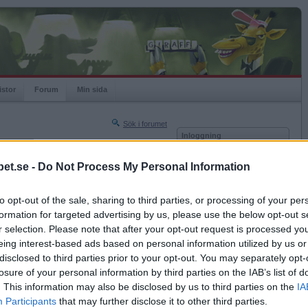
istor
Forum
Min sida
Sök i forumet
Inloggning
rneringar
Användare
et.se -
Do Not Process My Personal Information
Nästa sida »
Lösenord
Sista sidan »
to opt-out of the sale, sharing to third parties, or processing of your per
Kom ihåg mig
2018-03-11 16:28
formation for targeted advertising by us, please use the below opt-out s
Logga in
r selection. Please note that after your opt-out request is processed y
eing interest-based ads based on personal information utilized by us or
Glömt ditt lösenord?
Få ny aktiveringslänk
disclosed to third parties prior to your opt-out. You may separately opt-
losure of your personal information by third parties on the IAB’s list of
. This information may also be disclosed by us to third parties on the
IA
Betapet är gratis!
Participants
that may further disclose it to other third parties.