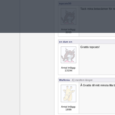
topcats50
Tack mina betavänner för ni
Antal inlägg:
3065
en dum en
Grattis topcats!
Antal inlägg:
13194
Wulfenia
- Ej medlem längre
Å Grattis till mitt minsta lil
Antal inlägg:
1898