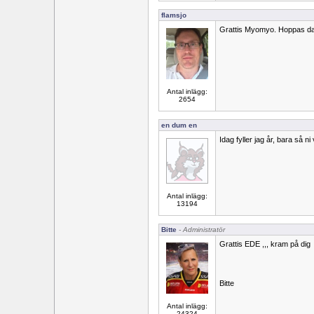
flamsjo
Grattis Myomyo. Hoppas dag
Antal inlägg:
2654
en dum en
Idag fyller jag år, bara så ni 
Antal inlägg:
13194
Bitte
- Administratör
Grattis EDE ,,, kram på dig
Bitte
Antal inlägg:
24324