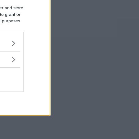
er and store
to grant or
ed purposes