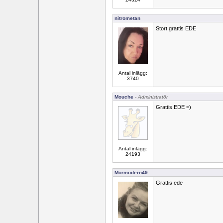
nitrometan
Stort grattis EDE
Antal inlägg:
3740
Mouche
- Administratör
Grattis EDE =)
Antal inlägg:
24193
Mormodern49
Grattis ede