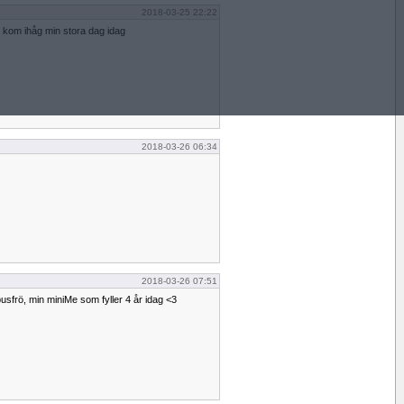
2018-03-25 22:22
 kom ihåg min stora dag idag
2018-03-26 06:34
2018-03-26 07:51
la busfrö, min miniMe som fyller 4 år idag <3