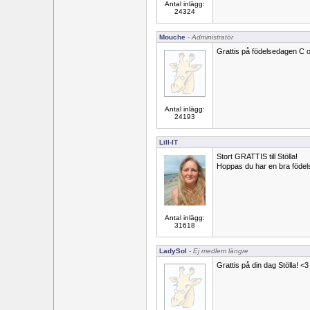
Antal inlägg:
24324
Mouche
- Administratör
Grattis på födelsedagen C oc
Antal inlägg:
24193
Lill-IT
Stort GRATTIS till Stölla!
Hoppas du har en bra födel
Antal inlägg:
31618
LadySol
- Ej medlem längre
Grattis på din dag Stölla! <3