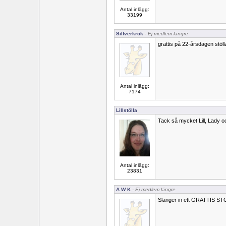
Antal inlägg:
33199
Silfverkrok
- Ej medlem längre
grattis på 22-årsdagen stöll
Antal inlägg:
7174
Lillstölla
Tack så mycket Lill, Lady o
Antal inlägg:
23831
A W K
- Ej medlem längre
Slänger in ett GRATTIS STÖ