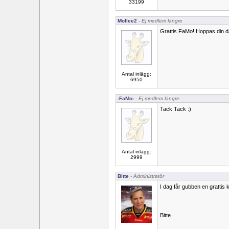
33199
Mollee2
- Ej medlem längre
Grattis FaMo! Hoppas din da
Antal inlägg:
6950
-FaMo-
- Ej medlem längre
Tack Tack :)
Antal inlägg:
2999
Bitte
- Administratör
I dag får gubben en grattis
Bitte