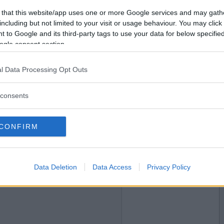
2013-09-02 12:49
Vill du bli
 that this website/app uses one or more Google services and may gath
medlem?
including but not limited to your visit or usage behaviour. You may click 
tioner!
 to Google and its third-party tags to use your data for below specifi
Skapa nytt konto
ogle consent section.
l Data Processing Opt Outs
2013-09-02 20:32
consents
CONFIRM
2013-09-02 22:15
Data Deletion
Data Access
Privacy Policy