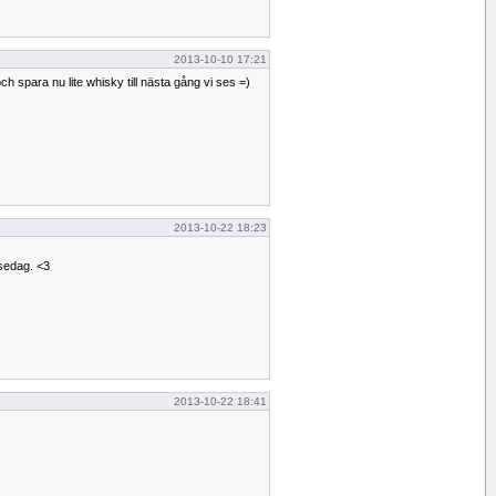
2013-10-10 17:21
h spara nu lite whisky till nästa gång vi ses =)
2013-10-22 18:23
sedag. <3
2013-10-22 18:41