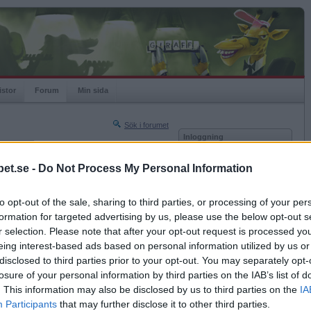
istor
Forum
Min sida
Sök i forumet
Inloggning
rneringar
Användare
et.se -
Do Not Process My Personal Information
Nästa sida »
Lösenord
Sista sidan »
to opt-out of the sale, sharing to third parties, or processing of your per
Kom ihåg mig
2013-09-02 12:43
formation for targeted advertising by us, please use the below opt-out s
Logga in
myndig så vi kan spendera bröllopsnatten på
r selection. Please note that after your opt-out request is processed y
eing interest-based ads based on personal information utilized by us or
Glömt ditt lösenord?
Få ny aktiveringslänk
disclosed to third parties prior to your opt-out. You may separately opt-
losure of your personal information by third parties on the IAB’s list of
. This information may also be disclosed by us to third parties on the
IA
Betapet är gratis!
Participants
that may further disclose it to other third parties.