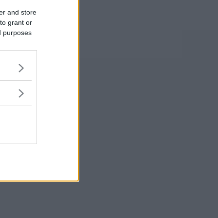
er and store
to grant or
ed purposes