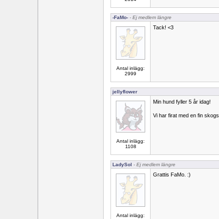
-FaMo-
- Ej medlem längre
Tack! <3
Antal inlägg:
2999
jellyflower
Min hund fyller 5 år idag!
Vi har firat med en fin sko
Antal inlägg:
1108
LadySol
- Ej medlem längre
Grattis FaMo. :)
Antal inlägg: