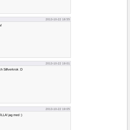
2013-10-22 18:55
a!
2013-10-22 19:01
ch Silfverkrok :D
2013-10-22 19:05
LLA! jag med :)