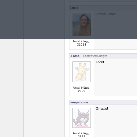
Lill-IT
Grattis FaMo!
Antal inlägg:
31618
-FaMo-
- Ej medlem längre
Tack!
Antal inlägg:
2999
temperance
Grrattis!
Antal inlägg:
2314