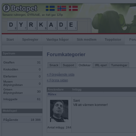
Senaste rullningen, DYRkAdE, av ifah gav 125p
Start
Spelregler
Vanliga frågor
Sök medlem
Topplistor
For
Spelrum
Forumkategorier
Giraffen
31
Snack
Support
Ordlekar
IRL-spel
Turneringar
Krokodilen
0
« Föregående sida
Elefanten
0
« Första sidan
Musen
0
Böjningslistan
Grisen
Användare
Inlägg
30
Böjningslistan
Rålex
Inloggade
61
Sant
Vill att värmen kommer!
Mobilspel
Pågående
18 386
Antal inlägg: 244