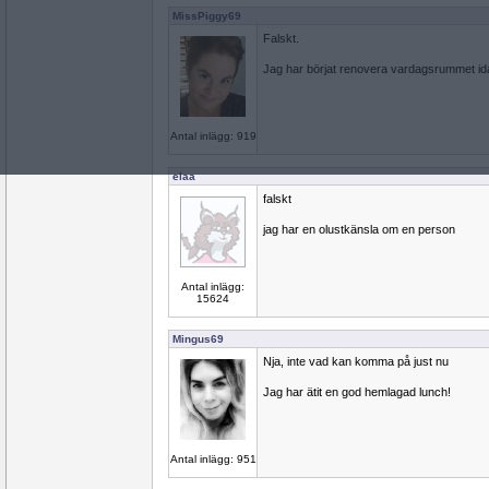
MissPiggy69
Falskt.
Jag har börjat renovera vardagsrummet id
Antal inlägg: 919
elaa
falskt
jag har en olustkänsla om en person
Antal inlägg:
15624
Mingus69
Nja, inte vad kan komma på just nu
Jag har ätit en god hemlagad lunch!
Antal inlägg: 951