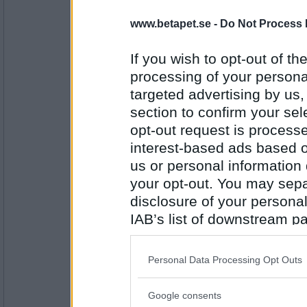
Mingus69
Falskt, men jag har ätit en
www.betapet.se -
Do Not Process 
Jag har fikat nyss
If you wish to opt-out of the
processing of your personal
Antal inlägg: 951
targeted advertising by us
elaa
section to confirm your sel
falskt
opt-out request is proces
Jag har ser på en serie från 70-talet nyss
interest-based ads based o
us or personal information d
Antal inlägg:
your opt-out. You may separ
15624
disclosure of your personal
Mingus69
IAB’s list of downstream pa
Falskt
also be disclosed by us to 
Jag har gjort healing nyss
Downstream Participants
th
Personal Data Processing Opt Outs
third parties.
Antal inlägg: 951
Google consents
Please note that this web