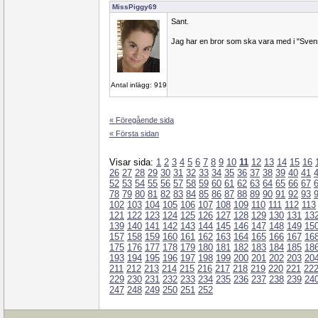
MissPiggy69
Sant.
Jag har en bror som ska vara med i "Sven
Antal inlägg: 919
« Föregående sida
« Första sidan
Visar sida:
1
2
3
4
5
6
7
8
9
10
11
12
13
14
15
16
26
27
28
29
30
31
32
33
34
35
36
37
38
39
40
41
52
53
54
55
56
57
58
59
60
61
62
63
64
65
66
67
78
79
80
81
82
83
84
85
86
87
88
89
90
91
92
93
102
103
104
105
106
107
108
109
110
111
112
113
121
122
123
124
125
126
127
128
129
130
131
13
139
140
141
142
143
144
145
146
147
148
149
15
157
158
159
160
161
162
163
164
165
166
167
16
175
176
177
178
179
180
181
182
183
184
185
18
193
194
195
196
197
198
199
200
201
202
203
20
211
212
213
214
215
216
217
218
219
220
221
22
229
230
231
232
233
234
235
236
237
238
239
24
247
248
249
250
251
252