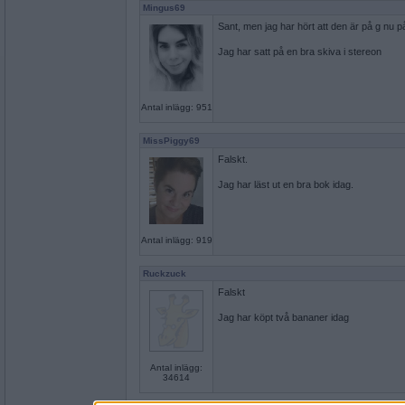
Mingus69
Sant, men jag har hört att den är på g nu 
Jag har satt på en bra skiva i stereon
Antal inlägg: 951
MissPiggy69
Falskt.
Jag har läst ut en bra bok idag.
Antal inlägg: 919
Ruckzuck
Falskt
Jag har köpt två bananer idag
Antal inlägg:
34614