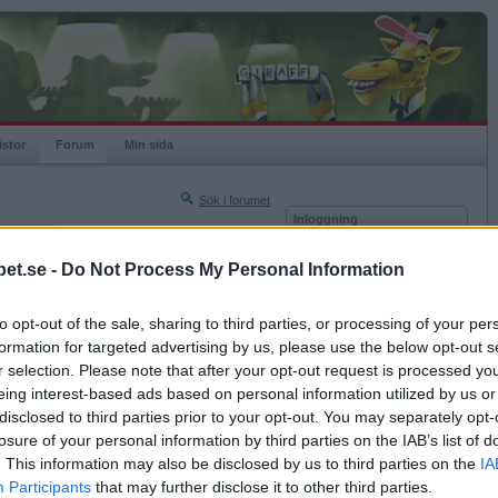
istor
Forum
Min sida
Sök i forumet
Inloggning
rneringar
Användare
et.se -
Do Not Process My Personal Information
Nästa sida »
Lösenord
Sista sidan »
to opt-out of the sale, sharing to third parties, or processing of your per
Kom ihåg mig
2013-04-20 10:18
formation for targeted advertising by us, please use the below opt-out s
Logga in
oppmätt efter frukost! :)
r selection. Please note that after your opt-out request is processed y
eing interest-based ads based on personal information utilized by us or
Glömt ditt lösenord?
Få ny aktiveringslänk
disclosed to third parties prior to your opt-out. You may separately opt-
losure of your personal information by third parties on the IAB’s list of
. This information may also be disclosed by us to third parties on the
IA
Betapet är gratis!
Participants
that may further disclose it to other third parties.