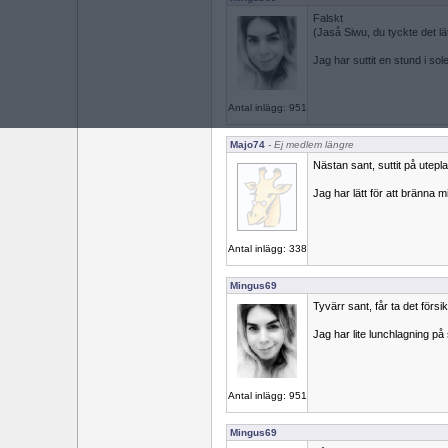
Falskt
(Jaså Siwu, du tyckte det lät
Jag har suttit en stund i so
Antal inlägg: 951
Majo74
- Ej medlem längre
Nästan sant, suttit på utepla
Jag har lätt för att bränna mi
Antal inlägg: 338
Mingus69
Tyvärr sant, får ta det försik
Jag har lite lunchlagning på
Antal inlägg: 951
Mingus69