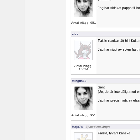
Jag har skickat pappa till bol
Antal inlägg: 951
elaa
Falskt (tackar :0) hihi Kul at
Jag har njutit av solen fast f
Antal inlägg:
15624
Mingus69
Sant
(Jo, det är inte dåligt med e
Jag har precis njutit av ela
Antal inlägg: 951
Majo74
- Ej medlem längre
Falskt, tyvärr kanske