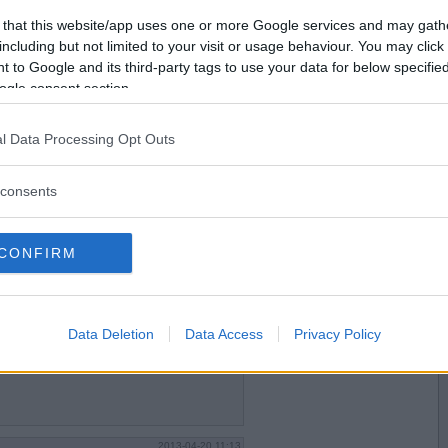
2013-04-20 10:26
Vill du bli
 that this website/app uses one or more Google services and may gath
medlem?
including but not limited to your visit or usage behaviour. You may click 
 to Google and its third-party tags to use your data for below specifi
r idag
Skapa nytt konto
ogle consent section.
l Data Processing Opt Outs
2013-04-20 10:38
consents
CONFIRM
2013-04-20 10:51
Data Deletion
Data Access
Privacy Policy
morgontidningen.
2013-04-20 11:13