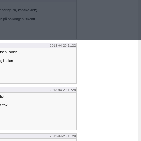
 härligt! tja, kanske det:)
len på balkongen, skönt!
2013-04-20 11:22
tsen i solen :)
g i solen.
2013-04-20 11:28
tigt
 strax
2013-04-20 11:29