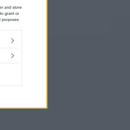
er and store
to grant or
ed purposes