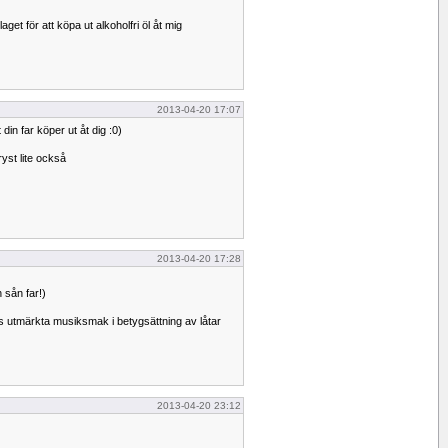
aget för att köpa ut alkoholfri öl åt mig
2013-04-20 17:07
t din far köper ut åt dig :0)
ryst lite också
2013-04-20 17:28
n sån far!)
as utmärkta musiksmak i betygsättning av låtar
2013-04-20 23:12