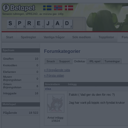
Senaste rullningen, sPREJAD, av mizuna gav 140p
Start
Spelregler
Vanliga frågor
Sök medlem
Topplistor
For
Spelrum
Forumkategorier
Giraffen
10
Snack
Support
Ordlekar
IRL-spel
Turneringar
Krokodilen
0
« Föregående sida
Elefanten
0
« Första sidan
Musen
0
Böjningslistan
Grisen
Användare
Inlägg
6
Böjningslistan
elaa
Inloggade
16
Falskt ( Vad ger du den för rec ?)
Jag har varit på loppis och fyndat krukor
Mobilspel
Pågående
18 522
Antal inlägg:
15624