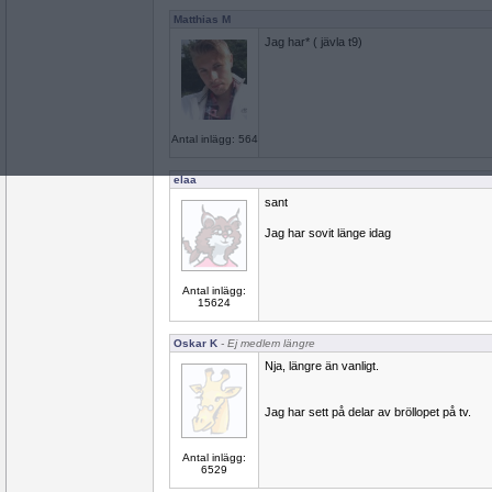
Matthias M
Jag har* ( jävla t9)
Antal inlägg: 564
elaa
sant
Jag har sovit länge idag
Antal inlägg:
15624
Oskar K
- Ej medlem längre
Nja, längre än vanligt.
Jag har sett på delar av bröllopet på tv.
Antal inlägg:
6529