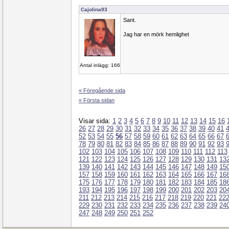
Cajolina93
Sant.
Jag har en mörk hemlighet
Antal inlägg: 166
« Föregående sida
« Första sidan
Visar sida:
1
2
3
4
5
6
7
8
9
10
11
12
13
14
15
16
26
27
28
29
30
31
32
33
34
35
36
37
38
39
40
41
52
53
54
55
56
57
58
59
60
61
62
63
64
65
66
67
78
79
80
81
82
83
84
85
86
87
88
89
90
91
92
93
102
103
104
105
106
107
108
109
110
111
112
113
121
122
123
124
125
126
127
128
129
130
131
13
139
140
141
142
143
144
145
146
147
148
149
15
157
158
159
160
161
162
163
164
165
166
167
16
175
176
177
178
179
180
181
182
183
184
185
18
193
194
195
196
197
198
199
200
201
202
203
20
211
212
213
214
215
216
217
218
219
220
221
22
229
230
231
232
233
234
235
236
237
238
239
24
247
248
249
250
251
252