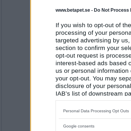
elaa
www.betapet.se -
Do Not Process 
Sant inte jag heller
Jag har en farbror
If you wish to opt-out of the
processing of your personal
Antal inlägg:
15624
targeted advertising by us
section to confirm your sel
Ruckzuck
opt-out request is proces
Sant
interest-based ads based o
Jag har just hört något kul
us or personal information d
your opt-out. You may separ
Antal inlägg:
34614
disclosure of your personal
IAB’s list of downstream pa
elaa
tyvärr inte sant :( Då blir man nyfiken Vad va
also be disclosed by us to 
Downstream Participants
th
Jag har förundrats över människor idag
Personal Data Processing Opt Outs
third parties.
Antal inlägg:
Google consents
15624
Please note that this web