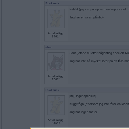
Ruckzuck
Falskt (jag var på loppis men köpte inget...
Jag har en svart plånbok
Antal inlägg:
34614
elaa
Sant (letade du efter någonting speciellt R
Jag har inte så mycket kvar på att fålla mi
Antal inlägg:
15624
Ruckzuck
[nej, inget speciellt]
Kuggfråga (eftersom jag inte fållar en klänni
Jag har ingen faster
Antal inlägg:
34614