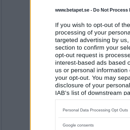
Mingus69
Sant
www.betapet.se -
Do Not Process 
Jag har ätit lite gröt
If you wish to opt-out of the
processing of your personal
Antal inlägg: 951
targeted advertising by us
Majo74
- Ej medlem längre
section to confirm your sel
Falskt
opt-out request is proces
Jag har gjort en termos m ingefärav
interest-based ads based o
us or personal information d
Antal inlägg: 338
your opt-out. You may separ
disclosure of your personal
Mingus69
Falskt, låter bra
IAB’s list of downstream pa
also be disclosed by us to 
Jag har en granne som sjunger högt, 
Downstream Participants
th
Personal Data Processing Opt Outs
third parties.
Antal inlägg: 951
Google consents
remvanrijn
Please note that this web