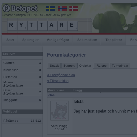
Senaste rullningen, rYTTArE, av JanneBoklöv gav 72p
Start
Spelregler
Vanliga frågor
Sök medlem
Topplistor
For
Spelrum
Forumkategorier
Giraffen
4
Snack
Support
Ordlekar
IRL-spel
Turneringar
Krokodilen
0
« Föregående sida
Elefanten
0
« Första sidan
Musen
0
Böjningslistan
Grisen
Användare
Inlägg
2
Böjningslistan
elaa
Inloggade
6
falskt
Jag har just spelat och vunnit men f
Mobilspel
Pågående
18 512
Antal inlägg:
15624