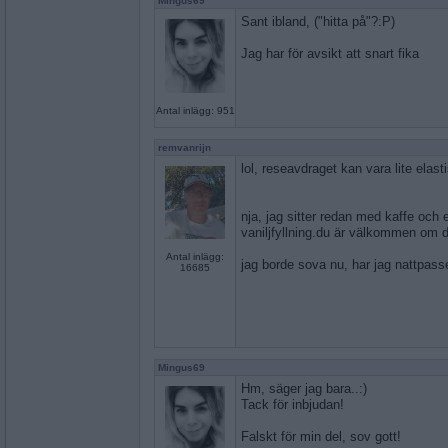
Mingus69
Sant ibland, ("hitta på"?:P)
Jag har för avsikt att snart fika
Antal inlägg: 951
remvanrijn
lol, reseavdraget kan vara lite elast
nja, jag sitter redan med kaffe och
vaniljfyllning.du är välkommen om
Antal inlägg:
jag borde sova nu, har jag nattpass
16685
Mingus69
Hm, säger jag bara..:)
Tack för inbjudan!
Falskt för min del, sov gott!