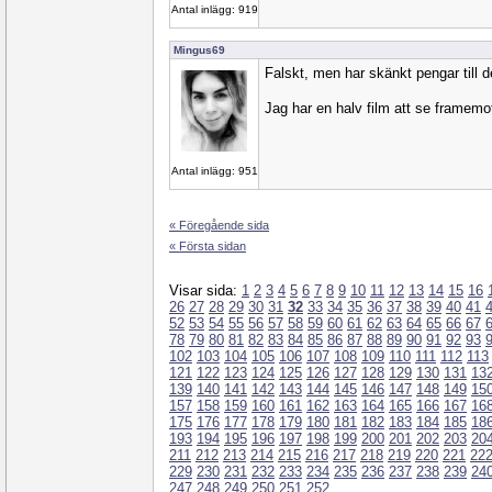
Antal inlägg: 919
Mingus69
Falskt, men har skänkt pengar till 
Jag har en halv film att se framemot 
Antal inlägg: 951
« Föregående sida
« Första sidan
Visar sida:
1
2
3
4
5
6
7
8
9
10
11
12
13
14
15
16
26
27
28
29
30
31
32
33
34
35
36
37
38
39
40
41
52
53
54
55
56
57
58
59
60
61
62
63
64
65
66
67
78
79
80
81
82
83
84
85
86
87
88
89
90
91
92
93
102
103
104
105
106
107
108
109
110
111
112
113
121
122
123
124
125
126
127
128
129
130
131
13
139
140
141
142
143
144
145
146
147
148
149
15
157
158
159
160
161
162
163
164
165
166
167
16
175
176
177
178
179
180
181
182
183
184
185
18
193
194
195
196
197
198
199
200
201
202
203
20
211
212
213
214
215
216
217
218
219
220
221
22
229
230
231
232
233
234
235
236
237
238
239
24
247
248
249
250
251
252