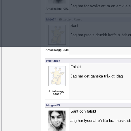
Jag har för avsikt att ta en emvila sn
Antal inlägg: 951
Majo74
- Ej medlem längre
Sant
Jag har precis druckit kaffe & ätit e
Antal inlägg: 338
Ruckzuck
Falskt
Jag har det ganska tråkigt idag
Antal inlägg:
34614
Mingus69
Sant och falskt
Jag har lyssnat på lite bra musik id