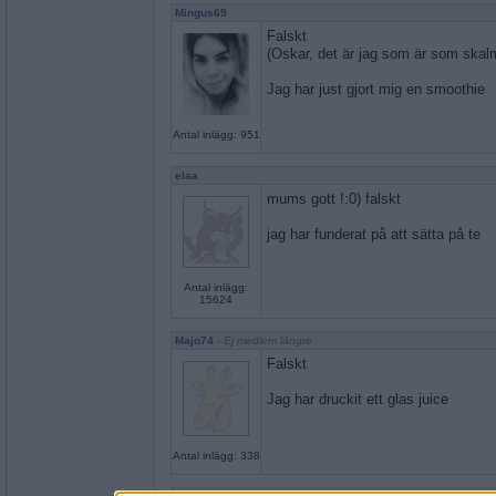
Mingus69
Falskt
(Oskar, det är jag som är som skal
Jag har just gjort mig en smoothie
Antal inlägg: 951
elaa
mums gott !:0) falskt
jag har funderat på att sätta på te
Antal inlägg:
15624
Majo74
- Ej medlem längre
Falskt
Jag har druckit ett glas juice
Antal inlägg: 338