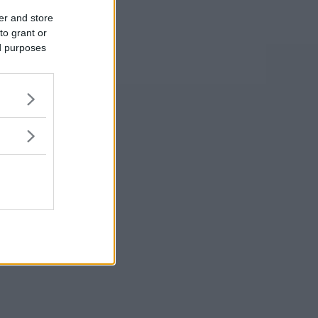
er and store
to grant or
ed purposes