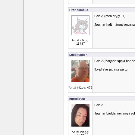
Prärieklocka
Falskt (men drygt 11)
Jag har haft många långa p
Antal inlägg:
11487
Lubbkungen
Falskt( började spela här 
Ikväll slår jag inte på tvn
Antal inlägg: 477
nitrometan
Falskt
Jag har bäddat ner mig i sof
Antal inlägg: