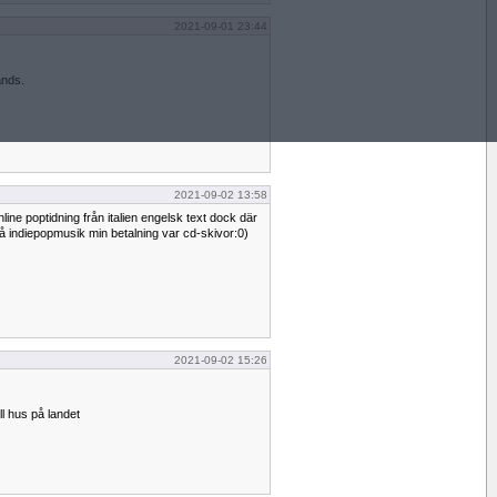
2021-09-01 23:44
ands.
2021-09-02 13:58
line poptidning från italien engelsk text dock där
på indiepopmusik min betalning var cd-skivor:0)
2021-09-02 15:26
till hus på landet