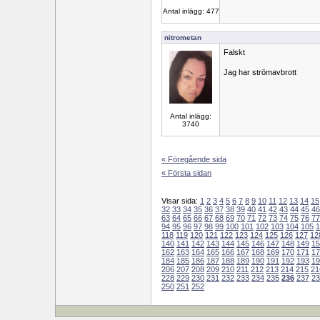
Antal inlägg: 477
nitrometan
Falskt
Jag har strömavbrott
Antal inlägg:
3740
« Föregående sida
« Första sidan
Visar sida:
1
2
3
4
5
6
7
8
9
10
11
12
13
14
15
32
33
34
35
36
37
38
39
40
41
42
43
44
45
46
63
64
65
66
67
68
69
70
71
72
73
74
75
76
77
94
95
96
97
98
99
100
101
102
103
104
105
1
118
119
120
121
122
123
124
125
126
127
12
140
141
142
143
144
145
146
147
148
149
15
162
163
164
165
166
167
168
169
170
171
17
184
185
186
187
188
189
190
191
192
193
19
206
207
208
209
210
211
212
213
214
215
21
228
229
230
231
232
233
234
235
236
237
23
250
251
252