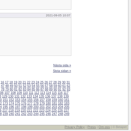
2021-09-05 10:07
Nästa sida »
Sista sidan »
16
17
18
19
20
21
22
23
24
25
26
27
28
29
30
31
47
48
49
50
51
52
53
54
55
56
57
58
59
60
61
62
78
79
80
81
82
83
84
85
86
87
88
89
90
91
92
93
06
107
108
109
110
111
112
113
114
115
116
117
8
129
130
131
132
133
134
135
136
137
138
139
0
151
152
153
154
155
156
157
158
159
160
161
2
173
174
175
176
177
178
179
180
181
182
183
4
195
196
197
198
199
200
201
202
203
204
205
6
217
218
219
220
221
222
223
224
225
226
227
8
239
240
241
242
243
244
245
246
247
248
249
Privacy Policy
|
Press
|
Om oss
| © Betapet