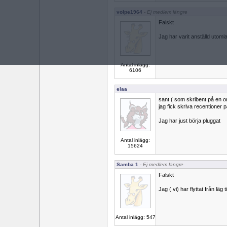
volpe1964
- Ej medlem längre
Falskt
Jag har varit anställd utoml
Antal inlägg:
6106
elaa
sant ( som skribent på en on
jag fick skriva recentioner 
Jag har just börja pluggat
Antal inlägg:
15624
Samba 1
- Ej medlem längre
Falskt
Jag ( vi) har flyttat från läg 
Antal inlägg: 547