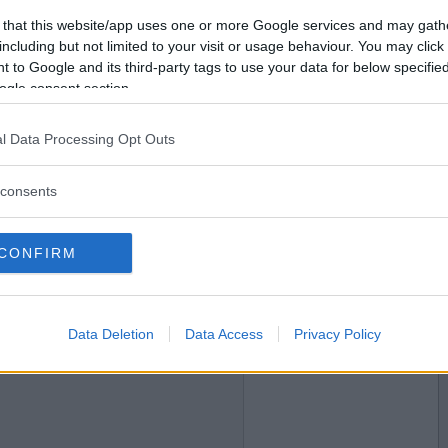
2021-09-01 19:46
Vill du bli
 that this website/app uses one or more Google services and may gath
medlem?
including but not limited to your visit or usage behaviour. You may click 
 to Google and its third-party tags to use your data for below specifi
Skapa nytt konto
ogle consent section.
l Data Processing Opt Outs
2021-09-01 21:23
consents
CONFIRM
2021-09-01 23:33
Data Deletion
Data Access
Privacy Policy
gen