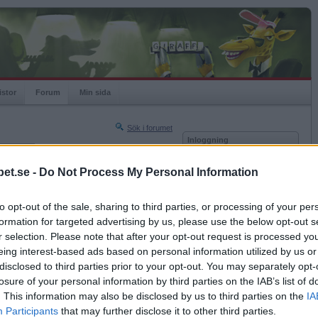
istor
Forum
Min sida
Sök i forumet
Inloggning
rneringar
Användare
et.se -
Do Not Process My Personal Information
Nästa sida »
Lösenord
Sista sidan »
to opt-out of the sale, sharing to third parties, or processing of your per
Kom ihåg mig
2021-09-01 18:12
formation for targeted advertising by us, please use the below opt-out s
Logga in
r selection. Please note that after your opt-out request is processed y
eing interest-based ads based on personal information utilized by us or
Glömt ditt lösenord?
rgon
Få ny aktiveringslänk
disclosed to third parties prior to your opt-out. You may separately opt-
losure of your personal information by third parties on the IAB’s list of
. This information may also be disclosed by us to third parties on the
IA
Betapet är gratis!
Participants
that may further disclose it to other third parties.