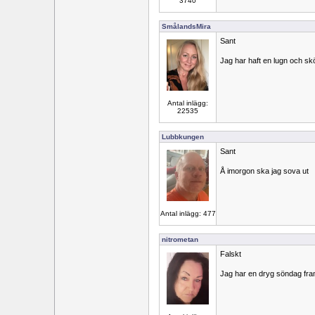
3740
SmålandsMira
Sant
Jag har haft en lugn och sk
Antal inlägg:
22535
Lubbkungen
Sant
Å imorgon ska jag sova ut
Antal inlägg: 477
nitrometan
Falskt
Jag har en dryg söndag fra