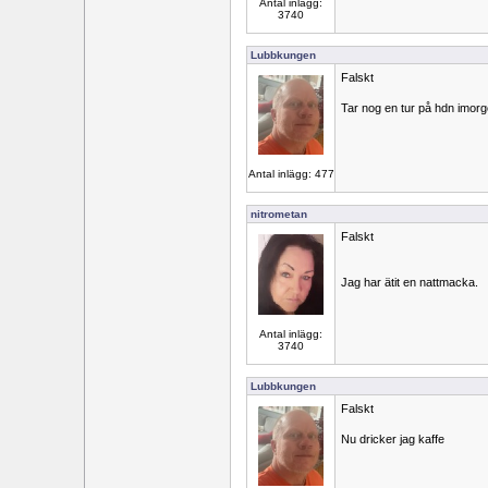
Antal inlägg:
3740
Lubbkungen
Falskt
Tar nog en tur på hdn imor
Antal inlägg: 477
nitrometan
Falskt
Jag har ätit en nattmacka.
Antal inlägg:
3740
Lubbkungen
Falskt
Nu dricker jag kaffe