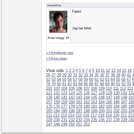
marjolina
Falskt.
Jag har feber.
Antal inlägg: 65
« Föregående sida
« Första sidan
Visar sida:
1
2
3
4
5
6
7
8
9
10
11
12
13
14
15
16
26
27
28
29
30
31
32
33
34
35
36
37
38
39
40
41
52
53
54
55
56
57
58
59
60
61
62
63
64
65
66
67
78
79
80
81
82
83
84
85
86
87
88
89
90
91
92
93
102
103
104
105
106
107
108
109
110
111
112
113
121
122
123
124
125
126
127
128
129
130
131
13
139
140
141
142
143
144
145
146
147
148
149
15
157
158
159
160
161
162
163
164
165
166
167
16
175
176
177
178
179
180
181
182
183
184
185
18
193
194
195
196
197
198
199
200
201
202
203
20
211
212
213
214
215
216
217
218
219
220
221
22
229
230
231
232
233
234
235
236
237
238
239
24
247
248
249
250
251
252