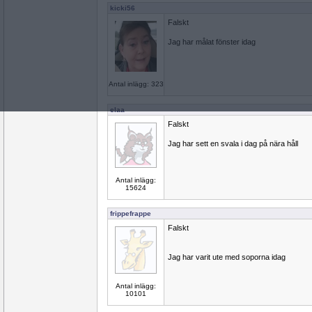
kicki56
Falskt
Jag har målat fönster idag
Antal inlägg: 323
elaa
Falskt
Jag har sett en svala i dag på nära håll
Antal inlägg:
15624
frippefrappe
Falskt
Jag har varit ute med soporna idag
Antal inlägg:
10101