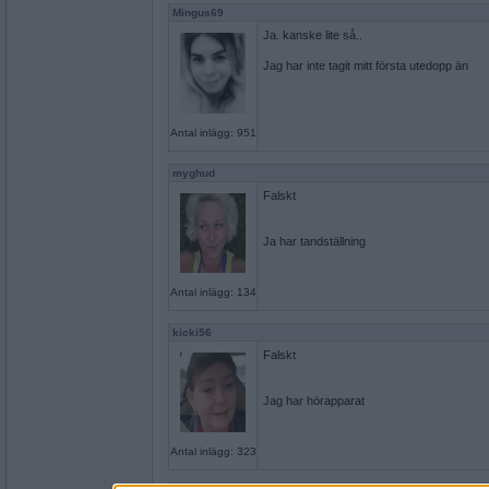
Mingus69
Ja. kanske lite så..
Jag har inte tagit mitt första utedopp än
Antal inlägg: 951
myghud
Falskt
Ja har tandställning
Antal inlägg: 134
kicki56
Falskt
Jag har hörapparat
Antal inlägg: 323