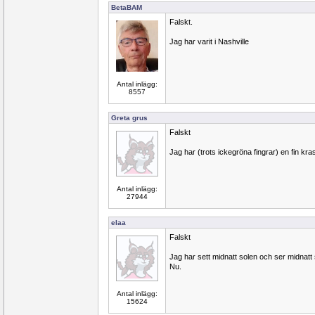
BetaBAM
Falskt.
Jag har varit i Nashville
Antal inlägg:
8557
Greta grus
Falskt
Jag har (trots ickegröna fingrar) en fin kra
Antal inlägg:
27944
elaa
Falskt
Jag har sett midnatt solen och ser midnatt 
Nu.
Antal inlägg:
15624