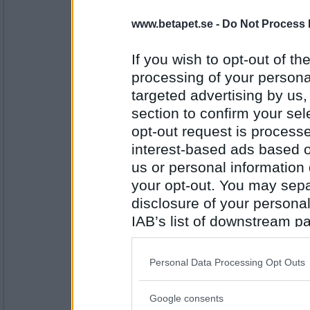
BetaBAM
Falskt
www.betapet.se -
Do Not Process 
Jag har helst skjorta
If you wish to opt-out of the
processing of your personal
Antal inlägg:
8557
targeted advertising by us
section to confirm your sel
elaa
falskt
opt-out request is proces
Jag har en dag att se fram emot
interest-based ads based o
us or personal information d
Antal inlägg:
your opt-out. You may separ
15624
disclosure of your personal
Ruckzuck
IAB’s list of downstream pa
Sant
also be disclosed by us to 
Jag har jeans på mig
Downstream Participants
th
Personal Data Processing Opt Outs
third parties.
Antal inlägg:
34614
Google consents
Please note that this web