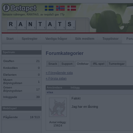
Senaste rullningen, RANTAtS, av tequila5 gav 77p
Start
Spelregler
Vanliga frågor
Sök medlem
Topplistor
For
Spelrum
Forumkategorier
Giraffen
21
Snack
Support
Ordlekar
IRL-spel
Turneringar
Krokodilen
0
« Föregående sida
Elefanten
0
« Första sidan
Musen
1
Böjningslistan
Grisen
Användare
Inlägg
17
Böjningslistan
elaa
Inloggade
39
Falskt
Jag har en låsning
Mobilspel
Pågående
18 513
Antal inlägg:
15624