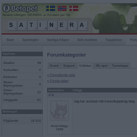
Senaste rullningen, SATINERA, av Escalator gav 78p
Start
Spelregler
Vanliga frågor
Sök medlem
Topplistor
For
Spelrum
Forumkategorier
Giraffen
39
Snack
Support
Ordlekar
IRL-spel
Turneringar
Krokodilen
0
« Föregående sida
Elefanten
0
« Första sidan
Musen
0
Böjningslistan
Grisen
Användare
Inlägg
22
Böjningslistan
J74
Inloggade
61
Jag har avslutat mitt konsultuppdrag idag
Mobilspel
Pågående
18 510
Antal inlägg:
2466