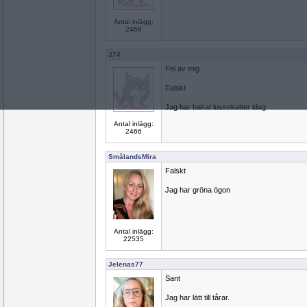
Antal inlägg:
2466
J74
Fel av mig
Falskt
Jag har bakat lussekatter idag
Antal inlägg:
2466
SmålandsMira
Falskt
Jag har gröna ögon
Antal inlägg:
22535
Jelenas77
Sant
Jag har lätt till tårar.