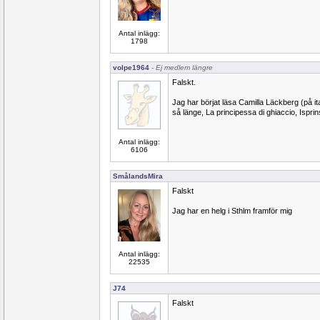
Antal inlägg:
1798
volpe1964
- Ej medlem längre
Falskt.
Jag har börjat läsa Camilla Läckberg (på it
så länge, La principessa di ghiaccio, Ispri
Antal inlägg:
6106
SmålandsMira
Falskt
Jag har en helg i Sthlm framför mig
Antal inlägg:
22535
J74
Falskt