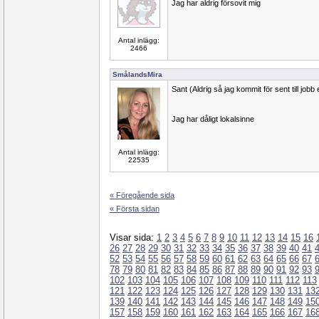
Jag har aldrig försovit mig
Antal inlägg:
2466
SmålandsMira
Sant (Aldrig så jag kommit för sent till jobb 
Jag har dåligt lokalsinne
Antal inlägg:
22535
« Föregående sida
« Första sidan
Visar sida:
1
2
3
4
5
6
7
8
9
10
11
12
13
14
15
16
26
27
28
29
30
31
32
33
34
35
36
37
38
39
40
41
52
53
54
55
56
57
58
59
60
61
62
63
64
65
66
67
78
79
80
81
82
83
84
85
86
87
88
89
90
91
92
93
102
103
104
105
106
107
108
109
110
111
112
113
121
122
123
124
125
126
127
128
129
130
131
13
139
140
141
142
143
144
145
146
147
148
149
15
157
158
159
160
161
162
163
164
165
166
167
16