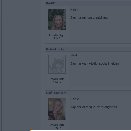
FruBlå
Falskt
Jag har en fast anställning....
Antal inlägg:
2242
Prärieklocka
Sant
Jag har varit väldigt social i helgen
Antal inlägg:
11487
SmålandsMira
Falskt
Jag har varit sjuk i flera dagar nu
Antal inlägg:
22535