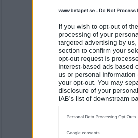
J74
www.betapet.se -
Do Not Process 
Falskt
Jag har gått långpromenader flera dagar i 
If you wish to opt-out of the
processing of your personal
Antal inlägg:
targeted advertising by us
2466
section to confirm your sel
SmålandsMira
opt-out request is proces
Falskt
interest-based ads based o
Jag har ett julbord i helgen att se fram emo
us or personal information d
your opt-out. You may separ
Antal inlägg:
disclosure of your personal
22535
IAB’s list of downstream pa
FruBlå
also be disclosed by us to 
Falskt
Downstream Participants
th
Personal Data Processing Opt Outs
Jag har ett barnkalas att gå till på Lördag
third parties.
Google consents
Please note that this web
Antal inlägg: