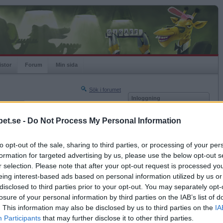
istor
Forum
Min sida
Sök i forumet
Inloggning
rneringar
Användare
et.se -
Do Not Process My Personal Information
Nästa sida »
Lösenord
Sista sidan »
to opt-out of the sale, sharing to third parties, or processing of your per
Kom ihåg mig
2013-11-13 14:15
formation for targeted advertising by us, please use the below opt-out s
Logga in
r selection. Please note that after your opt-out request is processed y
eing interest-based ads based on personal information utilized by us or
Glömt ditt lösenord?
t
Få ny aktiveringslänk
disclosed to third parties prior to your opt-out. You may separately opt-
losure of your personal information by third parties on the IAB’s list of
. This information may also be disclosed by us to third parties on the
IA
Betapet är gratis!
Participants
that may further disclose it to other third parties.