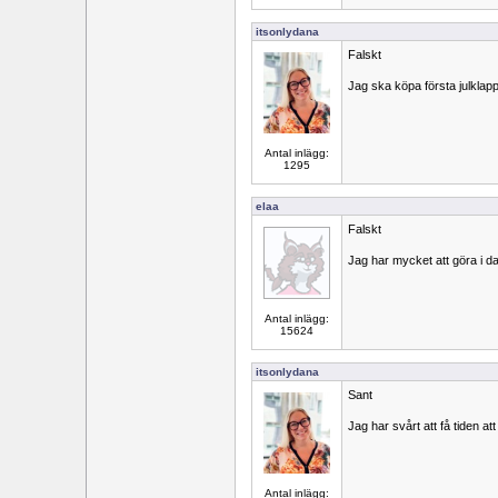
itsonlydana
Falskt
Jag ska köpa första julklap
Antal inlägg:
1295
elaa
Falskt
Jag har mycket att göra i d
Antal inlägg:
15624
itsonlydana
Sant
Jag har svårt att få tiden att
Antal inlägg: