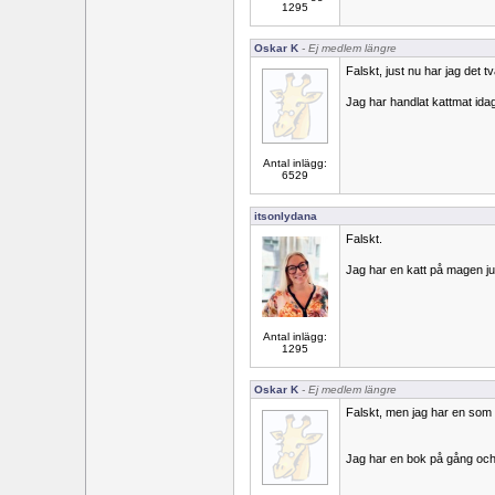
1295
Oskar K
- Ej medlem längre
Falskt, just nu har jag det t
Jag har handlat kattmat ida
Antal inlägg:
6529
itsonlydana
Falskt.
Jag har en katt på magen ju
Antal inlägg:
1295
Oskar K
- Ej medlem längre
Falskt, men jag har en som 
Jag har en bok på gång och 