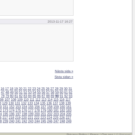
2013-11-17 16:27
Nästa sida »
Sista sidan »
16
17
18
19
20
21
22
23
24
25
26
27
28
29
30
31
47
48
49
50
51
52
53
54
55
56
57
58
59
60
61
62
78
79
80
81
82
83
84
85
86
87
88
89
90
91
92
93
06
107
108
109
110
111
112
113
114
115
116
117
8
129
130
131
132
133
134
135
136
137
138
139
0
151
152
153
154
155
156
157
158
159
160
161
2
173
174
175
176
177
178
179
180
181
182
183
4
195
196
197
198
199
200
201
202
203
204
205
6
217
218
219
220
221
222
223
224
225
226
227
8
239
240
241
242
243
244
245
246
247
248
249
Privacy Policy
|
Press
|
Om oss
| © Betapet