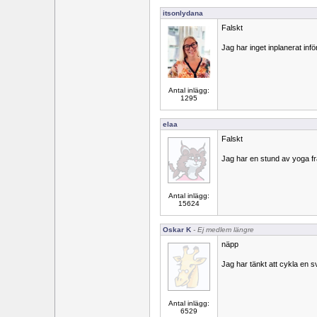
itsonlydana
Falskt
Jag har inget inplanerat infö
Antal inlägg:
1295
elaa
Falskt
Jag har en stund av yoga f
Antal inlägg:
15624
Oskar K
- Ej medlem längre
näpp
Jag har tänkt att cykla en s
Antal inlägg:
6529