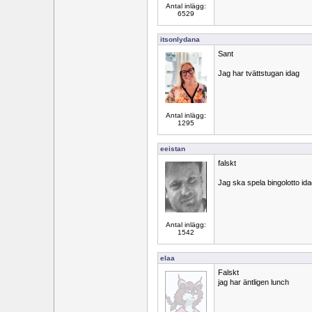
Antal inlägg:
6529
itsonlydana
Sant
Jag har tvättstugan idag
Antal inlägg:
1295
eeistan
falskt
Jag ska spela bingolotto id
Antal inlägg:
1542
elaa
Falskt
jag har äntligen lunch