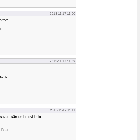
2013-11-17 11:00
värtom.
g.
2013-11-17 11:09
st nu.
2013-11-17 11:11
sover i sängen bredvid mig.
läser.