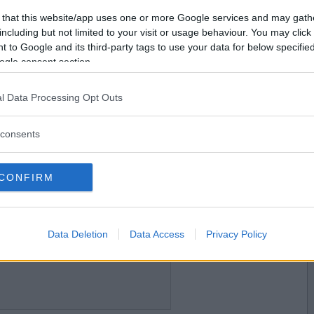
2013-11-13 19:25
Vill du bli
 that this website/app uses one or more Google services and may gath
medlem?
including but not limited to your visit or usage behaviour. You may click 
 to Google and its third-party tags to use your data for below specifi
nnan nyår.
Skapa nytt konto
ogle consent section.
l Data Processing Opt Outs
2013-11-15 21:59
consents
CONFIRM
2013-11-15 22:00
Data Deletion
Data Access
Privacy Policy