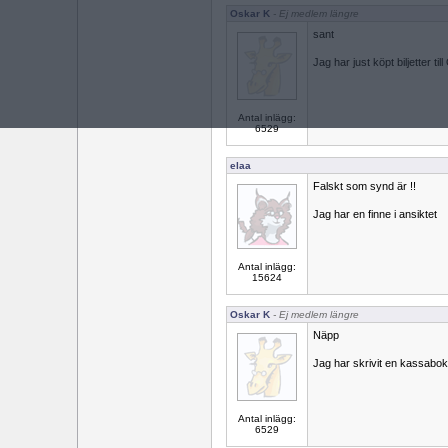
Oskar K
- Ej medlem längre
sant
Jag har just köpt biljetter ti
Antal inlägg:
6529
elaa
Falskt som synd är !!
Jag har en finne i ansiktet
Antal inlägg:
15624
Oskar K
- Ej medlem längre
Näpp
Jag har skrivit en kassabok
Antal inlägg:
6529