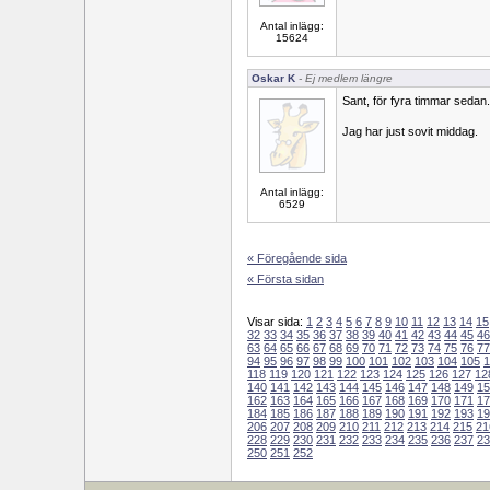
Antal inlägg:
15624
Oskar K
- Ej medlem längre
Sant, för fyra timmar sedan.
Jag har just sovit middag.
Antal inlägg:
6529
« Föregående sida
« Första sidan
Visar sida:
1
2
3
4
5
6
7
8
9
10
11
12
13
14
15
32
33
34
35
36
37
38
39
40
41
42
43
44
45
46
63
64
65
66
67
68
69
70
71
72
73
74
75
76
77
94
95
96
97
98
99
100
101
102
103
104
105
1
118
119
120
121
122
123
124
125
126
127
12
140
141
142
143
144
145
146
147
148
149
15
162
163
164
165
166
167
168
169
170
171
17
184
185
186
187
188
189
190
191
192
193
19
206
207
208
209
210
211
212
213
214
215
21
228
229
230
231
232
233
234
235
236
237
23
250
251
252