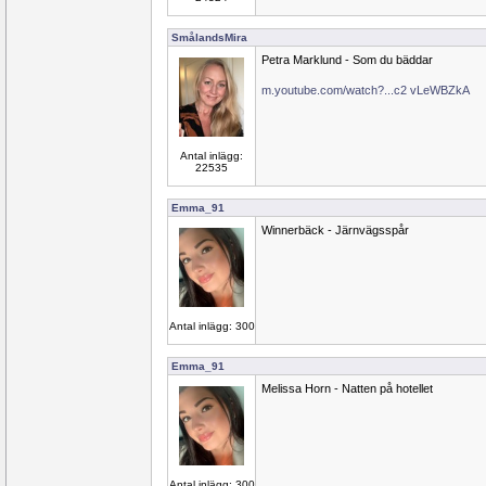
SmålandsMira
Petra Marklund - Som du bäddar
m.youtube.com/watch?...c2 vLeWBZkA
Antal inlägg:
22535
Emma_91
Winnerbäck - Järnvägsspår
Antal inlägg: 300
Emma_91
Melissa Horn - Natten på hotellet
Antal inlägg: 300