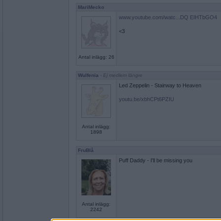
MariMecko
www.youtube.com/watc...DQ EIHTbGO4
<3
Antal inlägg: 26
Wulfenia
- Ej medlem längre
Led Zeppelin - Stairway to Heaven
youtu.be/xbhCPt6PZIU
Antal inlägg:
1898
FruBlå
Puff Daddy - I'll be missing you
Antal inlägg:
2242