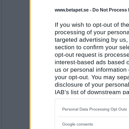
johnbonham
www.betapet.se -
Do Not Process 
Sleepy Sun-Crave
open.spotify.com/tra...Jt HOccRiGg
If you wish to opt-out of the
processing of your personal
Antal inlägg: 331
targeted advertising by us
section to confirm your sel
Wulfenia
- Ej medlem längre
Lady Gaga - Million Reasons
opt-out request is proces
youtu.be/Z8lUW9SKquY
interest-based ads based o
us or personal information d
your opt-out. You may separ
Antal inlägg:
1898
disclosure of your personal
mistmaster
IAB’s list of downstream pa
Nekrokraft - Will O' Wisp
also be disclosed by us to 
www.youtube.com/watc...Bm PrvpUpvo
Downstream Participants
th
Personal Data Processing Opt Outs
third parties.
Antal inlägg:
Google consents
4652
Please note that this web