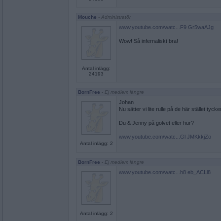
Mouche
- Administratör
www.youtube.com/watc...F9 Gr5waAJg
Wow! Så infernaliskt bra!
Antal inlägg:
24193
BornFree
- Ej medlem längre
Johan
Nu sätter vi lite rulle på de här stället tycke
Du & Jenny på golvet eller hur?
www.youtube.com/watc...Gl JMKkkjZo
Antal inlägg: 2
BornFree
- Ej medlem längre
www.youtube.com/watc...h8 eb_ACLl8
Antal inlägg: 2