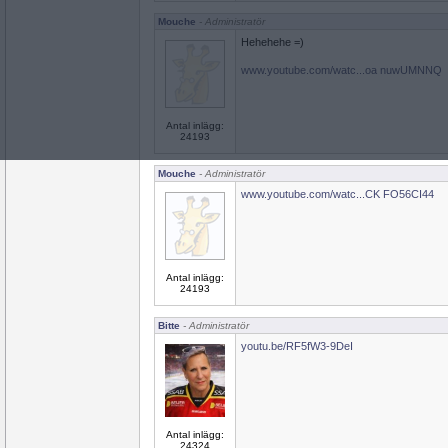
Mouche
- Administratör
Hehehehe =)
www.youtube.com/watc...oa nuwUMNNQ
Antal inlägg:
24193
Mouche
- Administratör
www.youtube.com/watc...CK FO56CI44
Antal inlägg:
24193
Bitte
- Administratör
youtu.be/RF5fW3-9DeI
Antal inlägg:
24324