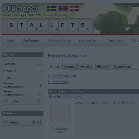
Senaste rullningen, STALLEtS, av vicky68 gav 61p
Start
Spelregler
Vanliga frågor
Sök medlem
Topplistor
For
Spelrum
Forumkategorier
Giraffen
28
Snack
Support
Ordlekar
IRL-spel
Turneringar
Krokodilen
0
« Föregående sida
Elefanten
0
« Första sidan
Musen
2
Böjningslistan
Grisen
Användare
Inlägg
24
Böjningslistan
Mouche
- Administratör
Inloggade
54
www.youtube.com/watc...l3 dsHCScxU
Mobilspel
Pågående
18 468
Antal inlägg:
24193