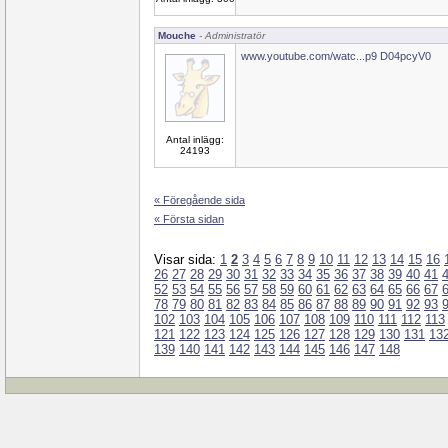
Mouche
- Administratör
www.youtube.com/watc...p9 D04pcyV0
Antal inlägg:
24193
« Föregående sida
« Första sidan
Visar sida:
1
2
3
4
5
6
7
8
9
10
11
12
13
14
15
16
26
27
28
29
30
31
32
33
34
35
36
37
38
39
40
41
52
53
54
55
56
57
58
59
60
61
62
63
64
65
66
67
78
79
80
81
82
83
84
85
86
87
88
89
90
91
92
93
102
103
104
105
106
107
108
109
110
111
112
113
121
122
123
124
125
126
127
128
129
130
131
13
139
140
141
142
143
144
145
146
147
148