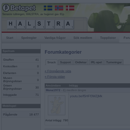
Senaste rullningen, HALSTRA, av hugenot gav 81p
Start
Spelregler
Vanliga frågor
Sök medlem
Topplistor
For
Spelrum
Forumkategorier
Giraffen
41
Snack
Support
Ordlekar
IRL-spel
Turneringar
Krokodilen
0
« Föregående sida
Elefanten
0
« Första sidan
Musen
0
Böjningslistan
Grisen
Användare
Inlägg
30
Böjningslistan
Mona1972
- Ej medlem längre
Inloggade
71
youtu.be/f5HFf3WZjMk
Mobilspel
Pågående
18 477
Antal inlägg: 790