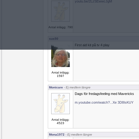
youtu.be/2LzSEwwcJgM
Antal inlägg: 790
sus50
First aid kit på tv 4 play
Antal inlägg:
1597
Monicare
- Ej medlem längre
Dags för fredagsfeeling med Mavericks
m.youtube.com/watch?...Xe 3D8IsKUY
Antal inlägg:
4523
Mona1972
- Ej medlem längre