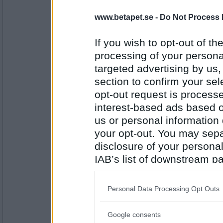
Mona1972
- Ej medlem längre
youtu.be/JRfuAukYTKg
www.betapet.se -
Do Not Process 
If you wish to opt-out of the
processing of your personal
Antal inlägg: 790
targeted advertising by us
Mormodern49
section to confirm your sel
www.facebook.com/ree...p; s=TIeQ9V
opt-out request is proces
interest-based ads based o
us or personal information d
Antal inlägg:
your opt-out. You may separ
8354
disclosure of your personal
babbotina
IAB’s list of downstream pa
Ishockey referat på TV
also be disclosed by us to 
Downstream Participants
th
Personal Data Processing Opt Outs
third parties.
Antal inlägg:
2871
Google consents
Please note that this web