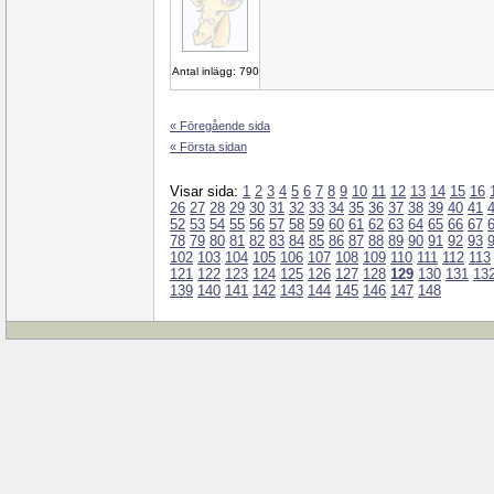
Antal inlägg: 790
« Föregående sida
« Första sidan
Visar sida:
1
2
3
4
5
6
7
8
9
10
11
12
13
14
15
16
26
27
28
29
30
31
32
33
34
35
36
37
38
39
40
41
52
53
54
55
56
57
58
59
60
61
62
63
64
65
66
67
78
79
80
81
82
83
84
85
86
87
88
89
90
91
92
93
102
103
104
105
106
107
108
109
110
111
112
113
121
122
123
124
125
126
127
128
129
130
131
13
139
140
141
142
143
144
145
146
147
148