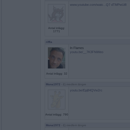
www.youtube.com/watc...Q7 dTMPwUi8
Antal inlägg:
1771
riffla
In Flames
youtu.be/__7K3FNiWeo
Antal inlägg: 32
Mona1972
- Ej medlem längre
youtu.be/Epj84QVw2rc
Antal inlägg: 790
Mona1972
- Ej medlem längre