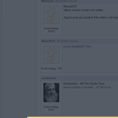
Monicare
- Ej medlem längre
Mona1972
Vilken vacker musik och indian
Jag lyssnar på spraket från elden i min ka
Antal inlägg:
4523
Mona1972
- Ej medlem längre
youtu.be/gtbbIB776ks
Antal inlägg: 790
mistmaster
Deathstars - All The Devils Toys
www.youtube.com/watc...dZ lAt1IyyA
Antal inlägg:
4652