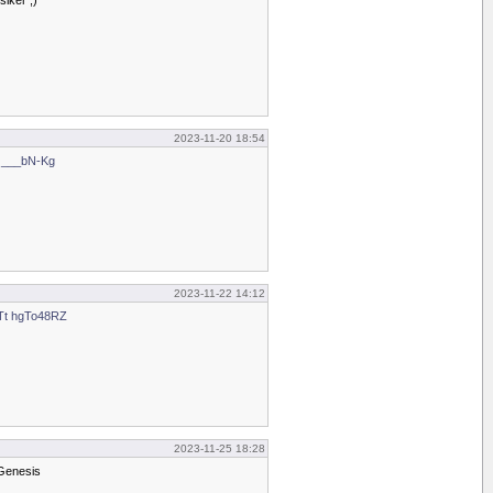
iker ;)
2023-11-20 18:54
h ___bN-Kg
2023-11-22 14:12
Tt hgTo48RZ
2023-11-25 18:28
 Genesis