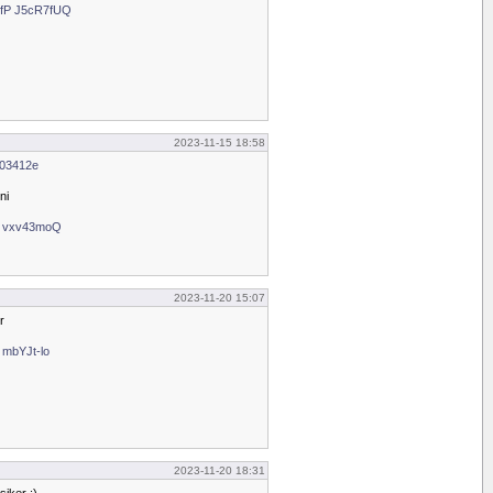
.fP J5cR7fUQ
2023-11-15 18:58
403412e
ni
H vxv43moQ
2023-11-20 15:07
r
 mbYJt-lo
2023-11-20 18:31