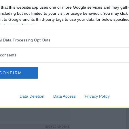
2023-09-26 13:00
..Ik CO_sHvww
Vill du bli
 that this website/app uses one or more Google services and may gath
medlem?
including but not limited to your visit or usage behaviour. You may click 
 to Google and its third-party tags to use your data for below specifi
Skapa nytt konto
ogle consent section.
l Data Processing Opt Outs
2023-09-26 13:10
 tKF1wTB-
consents
CONFIRM
2023-10-01 12:23
s IfxEcvbw
Data Deletion
Data Access
Privacy Policy
n vara årets skiva...
2023-10-10 06:41