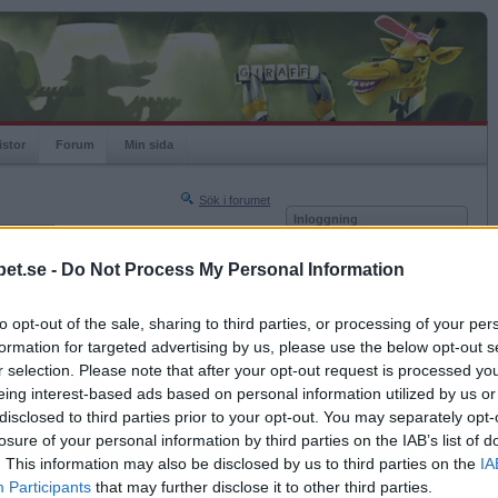
istor
Forum
Min sida
Sök i forumet
Inloggning
rneringar
Användare
et.se -
Do Not Process My Personal Information
Nästa sida »
Lösenord
Sista sidan »
to opt-out of the sale, sharing to third parties, or processing of your per
Kom ihåg mig
2023-09-22 11:57
formation for targeted advertising by us, please use the below opt-out s
Logga in
 RIt04gmI
r selection. Please note that after your opt-out request is processed y
eing interest-based ads based on personal information utilized by us or
Glömt ditt lösenord?
Få ny aktiveringslänk
disclosed to third parties prior to your opt-out. You may separately opt-
losure of your personal information by third parties on the IAB’s list of
. This information may also be disclosed by us to third parties on the
IA
Betapet är gratis!
Participants
that may further disclose it to other third parties.