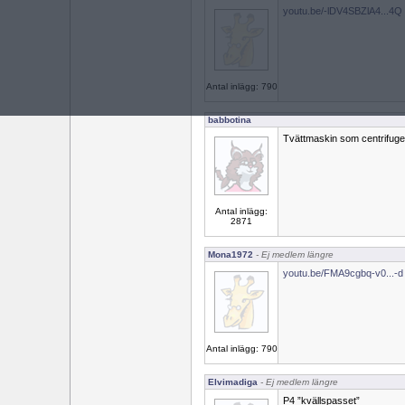
youtu.be/-lDV4SBZlA4...4
Antal inlägg: 790
babbotina
Tvättmaskin som centrifuge
Antal inlägg:
2871
Mona1972
- Ej medlem längre
youtu.be/FMA9cgbq-v0...-
Antal inlägg: 790
Elvimadiga
- Ej medlem längre
P4 ”kvällspasset”