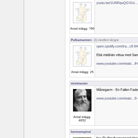
youtu.be/1UNRquQGVUc..
Antal inlägg: 790
Pulkamannen
- Ej medlem längre
open.spotify.com/tra...c8 8
Että mitähän vittua med San
www.youtube.com/watc...l
Antal inlägg: 25
mistmaster
Månegarm - En Fallen Fade
www.youtube.com/watc...8-
Antal inlägg:
4652
hormonspiral