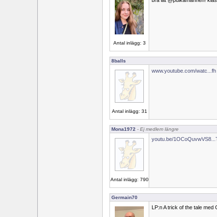
bra låt @pulkamannen! klass
Antal inlägg: 3
8balls
www.youtube.com/watc...f
Antal inlägg: 31
Mona1972
- Ej medlem längre
youtu.be/1OCoQuvwVS8...
Antal inlägg: 790
Germain70
LP:n A trick of the tale med