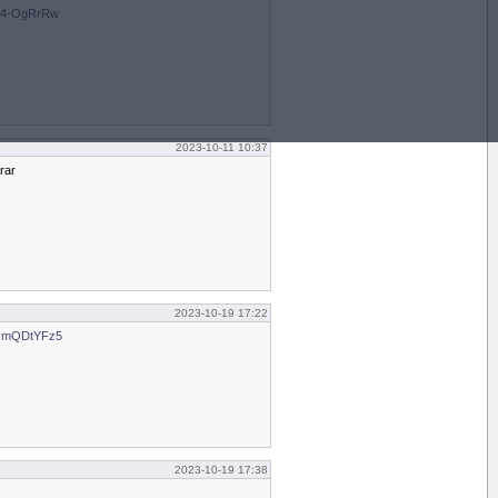
Q 4-OgRrRw
2023-10-11 10:37
rar
2023-10-19 17:22
d mQDtYFz5
2023-10-19 17:38