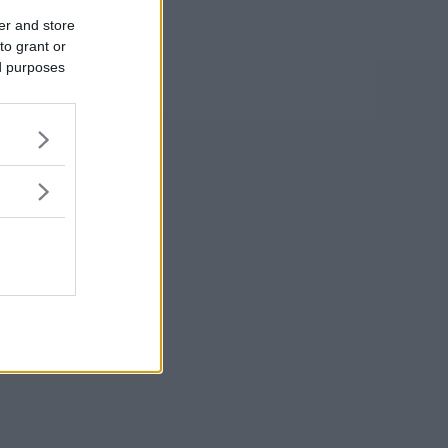
er and store
to grant or
ed purposes