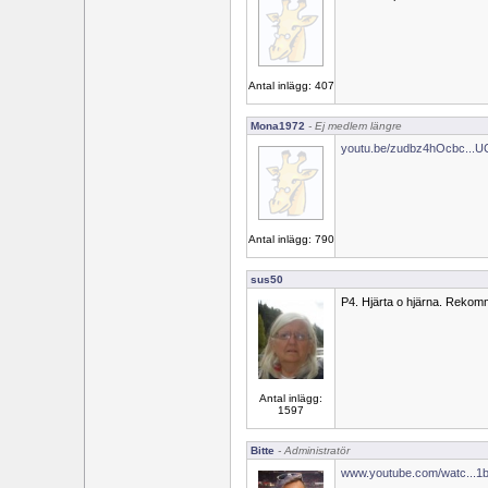
Antal inlägg: 407
Mona1972
- Ej medlem längre
youtu.be/zudbz4hOcbc...
Antal inlägg: 790
sus50
P4. Hjärta o hjärna. Reko
Antal inlägg:
1597
Bitte
- Administratör
www.youtube.com/watc...1