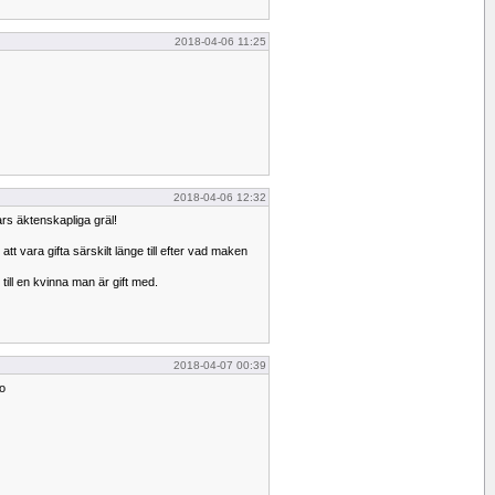
2018-04-06 11:25
2018-04-06 12:32
rs äktenskapliga gräl!
tt vara gifta särskilt länge till efter vad maken
 till en kvinna man är gift med.
2018-04-07 00:39
o