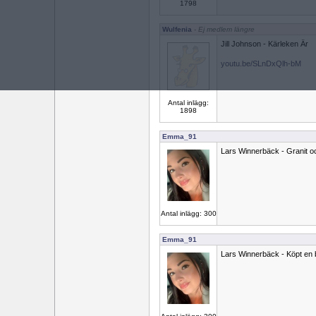
1798
Wulfenia
- Ej medlem längre
Jill Johnson - Kärleken Är
youtu.be/SLnDxQlh-bM
Antal inlägg:
1898
Emma_91
Lars Winnerbäck - Granit 
Antal inlägg: 300
Emma_91
Lars Winnerbäck - Köpt en b