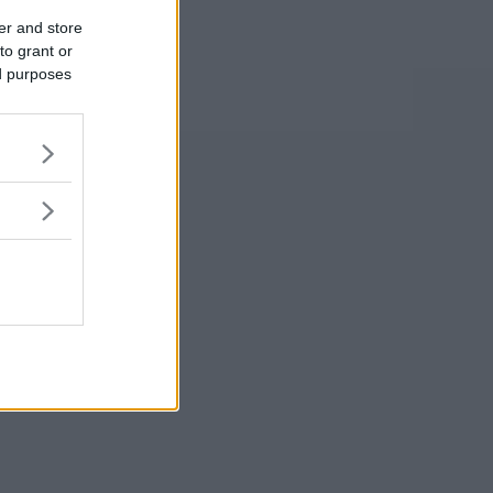
er and store
to grant or
ed purposes