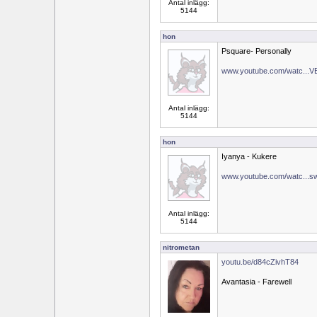
Antal inlägg:
5144
hon
Psquare- Personally
www.youtube.com/watc...V
Antal inlägg:
5144
hon
Iyanya - Kukere
www.youtube.com/watc..
Antal inlägg:
5144
nitrometan
youtu.be/d84cZivhT84
Avantasia - Farewell