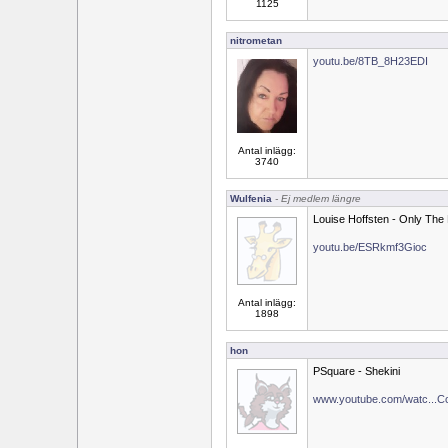
1125
nitrometan
youtu.be/8TB_8H23EDI
Antal inlägg:
3740
Wulfenia
- Ej medlem längre
Louise Hoffsten - Only The
youtu.be/ESRkmf3Gioc
Antal inlägg:
1898
hon
PSquare - Shekini
www.youtube.com/watc...