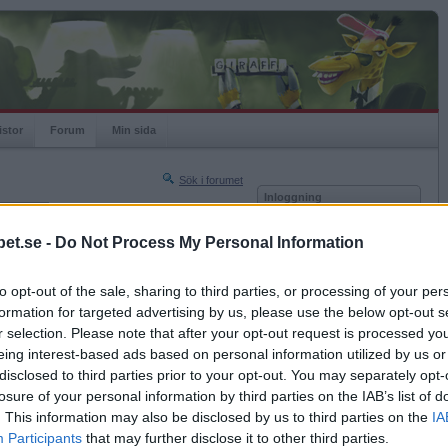
istor
Forum
Min sida
Sök i forumet
Inloggning
rneringar
Användare
et.se -
Do Not Process My Personal Information
Nästa sida »
Lösenord
Sista sidan »
to opt-out of the sale, sharing to third parties, or processing of your per
Kom ihåg mig
2018-04-05 19:44
formation for targeted advertising by us, please use the below opt-out s
Logga in
r selection. Please note that after your opt-out request is processed y
eing interest-based ads based on personal information utilized by us or
Glömt ditt lösenord?
Få ny aktiveringslänk
disclosed to third parties prior to your opt-out. You may separately opt-
losure of your personal information by third parties on the IAB’s list of
. This information may also be disclosed by us to third parties on the
IA
Betapet är gratis!
Participants
that may further disclose it to other third parties.