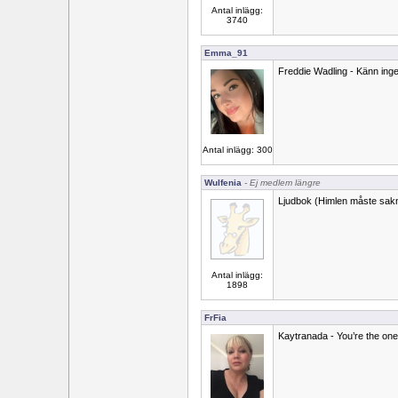
Antal inlägg:
3740
Emma_91
Freddie Wadling - Känn ing
Antal inlägg: 300
Wulfenia
- Ej medlem längre
Ljudbok (Himlen måste sakn
Antal inlägg:
1898
FrFia
Kaytranada - You’re the one