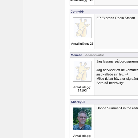
Antal inlägg: 300
Jonny99
EP Express Radio Station
Antal inlägg: 23
Mouche
- Administratör
Jag lyssnar på bordsgranna
Jag betvivlar att de kommer a
just kallade sin fru. =/
Milde tid att häva ur sig sånt
Bara så bedrövligt.
Antal inlägg:
24193
Sharky68
Donna Summer-On the radi
Antal inlägg: