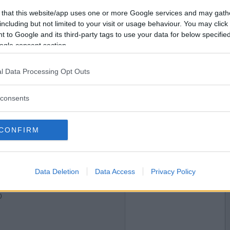
2018-04-05 20:26
Vill du bli
 that this website/app uses one or more Google services and may gath
medlem?
including but not limited to your visit or usage behaviour. You may click 
 to Google and its third-party tags to use your data for below specifi
Skapa nytt konto
ogle consent section.
l Data Processing Opt Outs
2018-04-06 06:33
consents
CONFIRM
Data Deletion
Data Access
Privacy Policy
2018-04-06 08:42
)