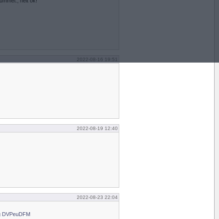
ummet., helt ok!
2022-08-16 19:51
2022-08-19 12:40
2022-08-23 22:04
hg DVPeuDFM