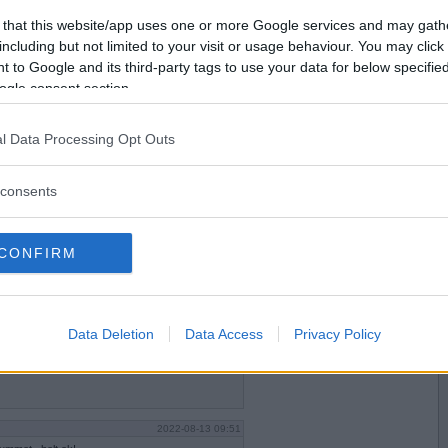
2022-08-12 13:10
Vill du bli
 that this website/app uses one or more Google services and may gath
medlem?
including but not limited to your visit or usage behaviour. You may click 
 to Google and its third-party tags to use your data for below specifi
Skapa nytt konto
ogle consent section.
l Data Processing Opt Outs
2022-08-12 23:02
consents
CONFIRM
2022-08-13 07:37
Data Deletion
Data Access
Privacy Policy
2022-08-13 09:51