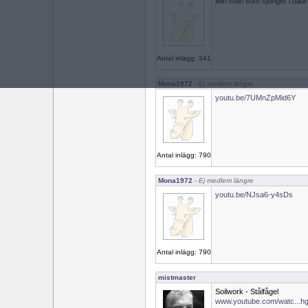
Min man som sjunger i badr
Antal inlägg: 341
Mona1972
- Ej medlem längre
youtu.be/7UMnZpMid6Y
Antal inlägg: 790
Mona1972
- Ej medlem längre
youtu.be/NJsa6-y4sDs
Antal inlägg: 790
mistmaster
Soilwork - Stålfågel
www.youtube.com/watc...