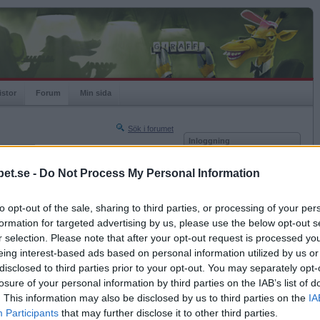
istor
Forum
Min sida
Sök i forumet
Inloggning
rneringar
Användare
et.se -
Do Not Process My Personal Information
Nästa sida »
Lösenord
Sista sidan »
to opt-out of the sale, sharing to third parties, or processing of your per
Kom ihåg mig
2022-08-11 07:59
formation for targeted advertising by us, please use the below opt-out s
Logga in
ng, idag L,passar bra när jag kör bil.
r selection. Please note that after your opt-out request is processed y
eing interest-based ads based on personal information utilized by us or
Glömt ditt lösenord?
Få ny aktiveringslänk
disclosed to third parties prior to your opt-out. You may separately opt-
losure of your personal information by third parties on the IAB’s list of
. This information may also be disclosed by us to third parties on the
IA
Betapet är gratis!
Participants
that may further disclose it to other third parties.