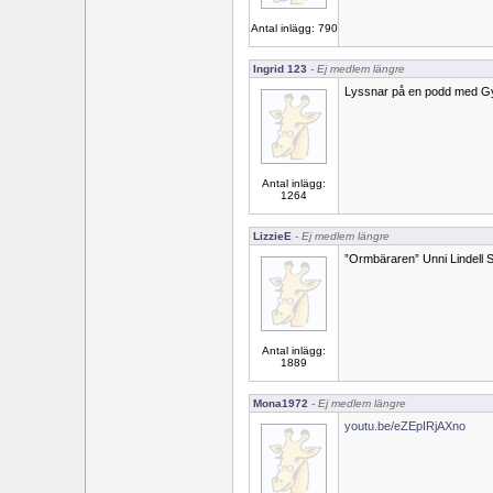
Antal inlägg: 790
Ingrid 123
- Ej medlem längre
Lyssnar på en podd med G
Antal inlägg:
1264
LizzieE
- Ej medlem längre
”Ormbäraren” Unni Lindell S
Antal inlägg:
1889
Mona1972
- Ej medlem längre
youtu.be/eZEpIRjAXno