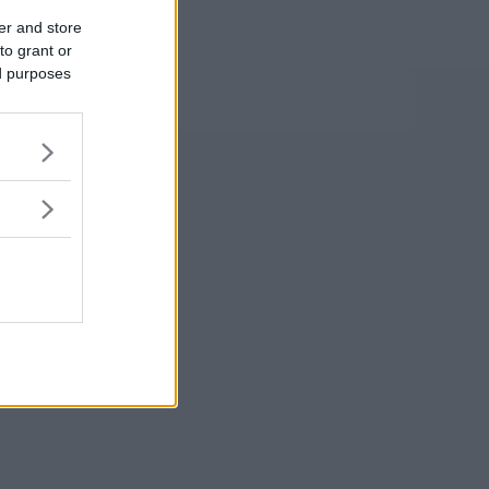
er and store
to grant or
ed purposes