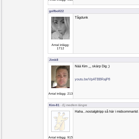
golfboll22
Tågdunk
Antal inlägg:
1712
Jimk8
Nää Kim ,,, skärp Dig ;)
youtu.be/VpATBBRajP8
Antal inlägg: 213
Kim-81
- Ej medlem längre
Haha...nostalgitripp så här i midsommartid 
Antal inlägg: 915