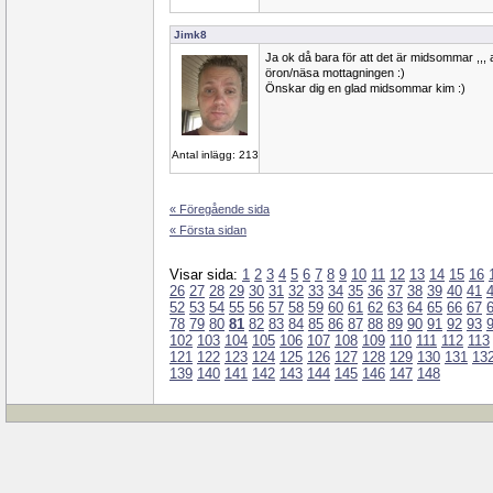
Jimk8
Ja ok då bara för att det är midsommar ,,, a
öron/näsa mottagningen :)
Önskar dig en glad midsommar kim :)
Antal inlägg: 213
« Föregående sida
« Första sidan
Visar sida:
1
2
3
4
5
6
7
8
9
10
11
12
13
14
15
16
26
27
28
29
30
31
32
33
34
35
36
37
38
39
40
41
52
53
54
55
56
57
58
59
60
61
62
63
64
65
66
67
78
79
80
81
82
83
84
85
86
87
88
89
90
91
92
93
102
103
104
105
106
107
108
109
110
111
112
113
121
122
123
124
125
126
127
128
129
130
131
13
139
140
141
142
143
144
145
146
147
148