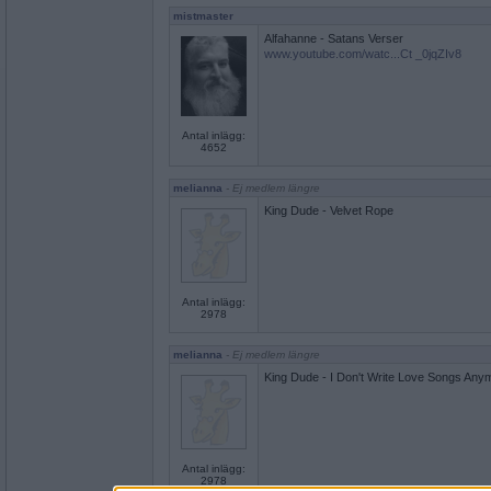
mistmaster
Alfahanne - Satans Verser
www.youtube.com/watc...Ct _0jqZIv8
Antal inlägg:
4652
melianna
- Ej medlem längre
King Dude - Velvet Rope
Antal inlägg:
2978
melianna
- Ej medlem längre
King Dude - I Don't Write Love Songs Any
Antal inlägg:
2978