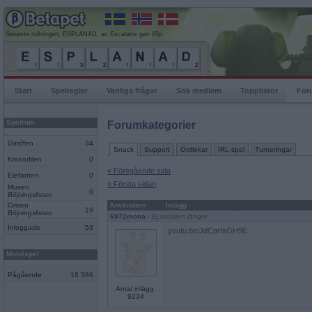
Senaste rullningen, ESPLANAD, av Escalator gav 65p
Start
Spelregler
Vanliga frågor
Sök medlem
Topplistor
For
Spelrum
Forumkategorier
Giraffen
34
Snack
Support
Ordlekar
IRL-spel
Turneringar
Krokodilen
0
« Föregående sida
Elefanten
0
« Första sidan
Musen
0
Böjningslistan
Grisen
Användare
Inlägg
19
Böjningslistan
6972mona
- Ej medlem längre
Inloggade
53
youtu.be/JdCprIsGH9E
Mobilspel
Pågående
18 386
Antal inlägg:
9234