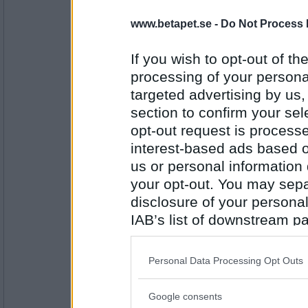
melianna
- Ej medlem längre
www.betapet.se -
Do Not Process 
Hante - The Storm
If you wish to opt-out of the
processing of your personal
targeted advertising by us
Antal inlägg:
2978
section to confirm your sel
mistmaster
opt-out request is proces
John Lindberg Trio - This Is What You Get
interest-based ads based o
www.youtube.com/watc...Ik ivutevYY
us or personal information d
your opt-out. You may separ
disclosure of your personal
Antal inlägg:
4652
IAB’s list of downstream pa
tiinatur83
also be disclosed by us to 
nyhetsmorgon
Downstream Participants
th
Personal Data Processing Opt Outs
third parties.
Google consents
Please note that this web
Antal inlägg: 166