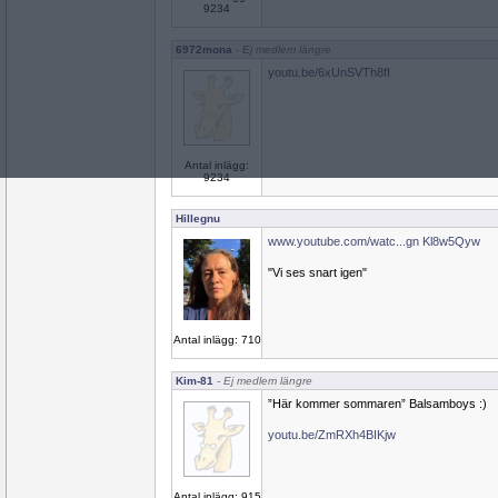
9234
6972mona
- Ej medlem längre
youtu.be/6xUnSVTh8fI
Antal inlägg:
9234
Hillegnu
www.youtube.com/watc...gn Kl8w5Qyw
"Vi ses snart igen"
Antal inlägg: 710
Kim-81
- Ej medlem längre
”Här kommer sommaren” Balsamboys :)
youtu.be/ZmRXh4BIKjw
Antal inlägg: 915