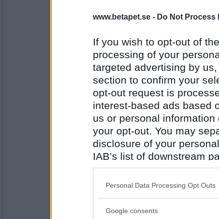
4652
www.betapet.se -
Do Not Process 
Solna111
Ugglan som hoar ute
If you wish to opt-out of the
processing of your personal
targeted advertising by us
Antal inlägg: 309
section to confirm your sel
opt-out request is proces
lovesun
interest-based ads based o
Vovvens gulliga snarkningar
us or personal information d
your opt-out. You may separ
disclosure of your personal
Antal inlägg:
1285
IAB’s list of downstream pa
mistmaster
also be disclosed by us to 
Amorphis - Wrong Direction
Downstream Participants
th
www.youtube.com/watc...z9 uAOM4DHo
Personal Data Processing Opt Outs
third parties.
Google consents
Please note that this web
Antal inlägg: