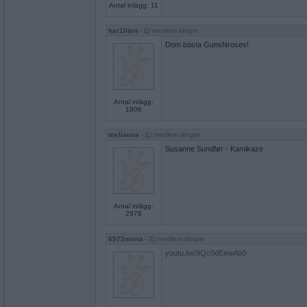
Antal inlägg: 11
har1liten
- Ej medlem längre
Dom bästa GunsNroses!
Antal inlägg:
1906
melianna
- Ej medlem längre
Susanne Sundfør - Kamikaze
Antal inlägg:
2978
6972mona
- Ej medlem längre
youtu.be/9Qc0dEewAb0