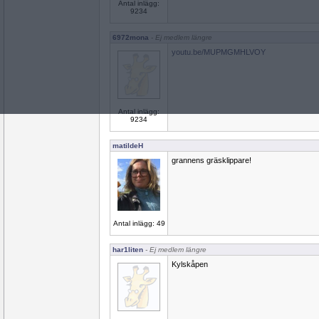
Antal inlägg:
9234
6972mona
- Ej medlem längre
youtu.be/MUPMGMHLVOY
Antal inlägg:
9234
matildeH
grannens gräsklippare!
Antal inlägg: 49
har1liten
- Ej medlem längre
Kylskåpen