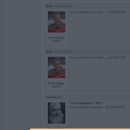
Bitte
- Administratör
www.youtube.com/watc...r9 7MQiqW38
Antal inlägg:
24324
Bitte
- Administratör
www.youtube.com/watc..._u WS6K-VF8
Antal inlägg:
24324
mistmaster
Toxic Holocaust - Bitch
www.youtube.com/watc...dk 845pPXEE
Antal inlägg: