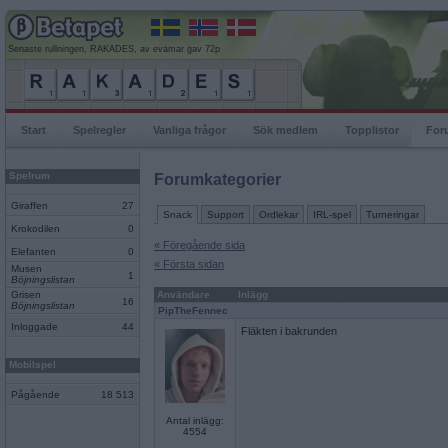
Senaste rullningen, RAKADES, av evamar gav 72p
Start
Spelregler
Vanliga frågor
Sök medlem
Topplistor
For
Spelrum
Forumkategorier
Giraffen
27
Snack
Support
Ordlekar
IRL-spel
Turneringar
Krokodilen
0
« Föregående sida
Elefanten
0
« Första sidan
Musen
1
Böjningslistan
Grisen
Användare
Inlägg
16
Böjningslistan
PipTheFennec
Inloggade
44
Fläkten i bakrunden
Mobilspel
Pågående
18 513
Antal inlägg:
4554