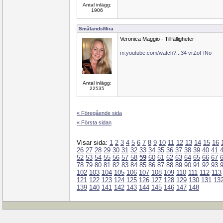
Antal inlägg:
1906
SmålandsMira
Veronica Maggio - Tillfälligheter
m.youtube.com/watch?...34 vrZoFfNo
Antal inlägg:
22535
« Föregående sida
« Första sidan
Visar sida:
1
2
3
4
5
6
7
8
9
10
11
12
13
14
15
16
26
27
28
29
30
31
32
33
34
35
36
37
38
39
40
41
52
53
54
55
56
57
58
59
60
61
62
63
64
65
66
67
78
79
80
81
82
83
84
85
86
87
88
89
90
91
92
93
102
103
104
105
106
107
108
109
110
111
112
113
121
122
123
124
125
126
127
128
129
130
131
13
139
140
141
142
143
144
145
146
147
148