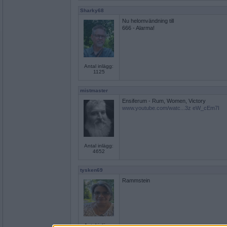
Sharky68
Nu helomvändning till
666 - Alarma!
Antal inlägg:
1125
mistmaster
Ensiferum - Rum, Women, Victory
www.youtube.com/watc...3z eW_cEm7I
Antal inlägg:
4652
tysken69
Rammstein
Antal inlägg: