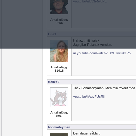
youtu.be/jeE33iRw8PE
Antal inlägg:
2266
Lill-IT
Haha.. .mitt i prick.
Jag gillar Rolandz version:
m.youtube.com/watch?...k9 UveuX1Po
Antal inlägg:
31618
Mollee3
Tack Bobmarleyman! Men min favorit med K
youtu.be/hAuvFUsRijI
Antal inlägg:
1557
bobmarleyman
Den duger såklart.