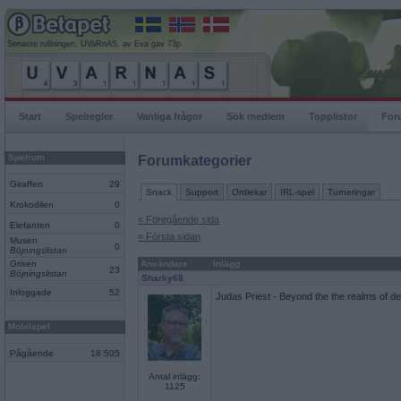
Senaste rullningen, UVaRnAS, av Eva gav 73p
Start
Spelregler
Vanliga frågor
Sök medlem
Topplistor
For
Spelrum
Forumkategorier
Giraffen
29
Snack
Support
Ordlekar
IRL-spel
Turneringar
Krokodilen
0
« Föregående sida
Elefanten
0
« Första sidan
Musen
0
Böjningslistan
Grisen
Användare
Inlägg
23
Böjningslistan
Sharky68
Inloggade
52
Judas Priest - Beyond the the realms of d
Mobilspel
Pågående
18 505
Antal inlägg:
1125