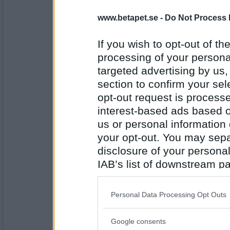
1618
www.betapet.se -
Do Not Process 
mistmaster
BAEST - Necro Sapiens
www.youtube.com/watc...S- n1Kw4HQU
If you wish to opt-out of the
processing of your personal
targeted advertising by us
Antal inlägg:
section to confirm your sel
4652
opt-out request is proces
tysken69
interest-based ads based o
På en ljudbok/ Harry Potter bok nr 5
us or personal information d
your opt-out. You may separ
disclosure of your personal
Antal inlägg:
IAB’s list of downstream pa
1618
also be disclosed by us to 
Lill-IT
Downstream Participants
th
Personal Data Processing Opt Outs
www.youtube.com/watc...rt _radio=1
third parties.
Google consents
Please note that this web