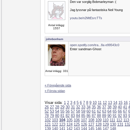
Den var sorglig Bobmarleyman :(
Jag lyssnar på fantastiska Neil Young
youtu.be/n2MtEsrcTTs
Antal inlägg:
1557
johnbonham
open.spotify.com/tra...8a e99543c0
Enter sandman-Ghost
Antal inlägg: 331
« Föregående sida
« Första sidan
Visar sida:
1
2
3
4
5
6
7
8
9
10
11
12
13
14
15
16
26
27
28
29
30
31
32
33
34
35
36
37
38
39
40
41
52
53
54
55
56
57
58
59
60
61
62
63
64
65
66
67
78
79
80
81
82
83
84
85
86
87
88
89
90
91
92
93
102
103
104
105
106
107
108
109
110
111
112
113
121
122
123
124
125
126
127
128
129
130
131
13
139
140
141
142
143
144
145
146
147
148