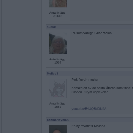
Antal inlägg:
31618
sus50
P4 som vanligt. Gillar radion
Antal inlägg:
1597
Mollee3
Pink floyd - mother
Kanske en av de bästa låtarna som finns! Sj
Globen. Grym upplevelse!
Antal inlägg:
1557
youtu.be/E4UQBdDki4A
bobmarleyman
En ny favorit till Mollee3