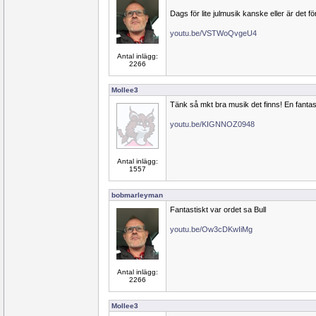
Dags för lite julmusik kanske eller är det för
youtu.be/VSTWoQvgeU4
Antal inlägg:
2266
Mollee3
Tänk så mkt bra musik det finns! En fantast
youtu.be/KIGNNOZ0948
Antal inlägg:
1557
bobmarleyman
Fantastiskt var ordet sa Bull
youtu.be/Ow3cDKwIiMg
Antal inlägg:
2266
Mollee3