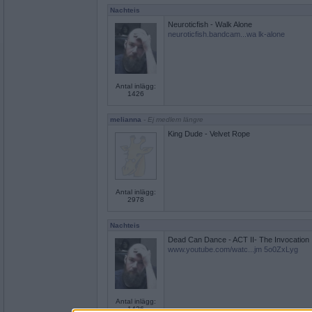
Nachteis
Neuroticfish - Walk Alone
neuroticfish.bandcam...wa lk-alone
Antal inlägg:
1426
melianna
- Ej medlem längre
King Dude - Velvet Rope
Antal inlägg:
2978
Nachteis
Dead Can Dance - ACT II- The Invocation
www.youtube.com/watc...jm 5o0ZxLyg
Antal inlägg:
1426