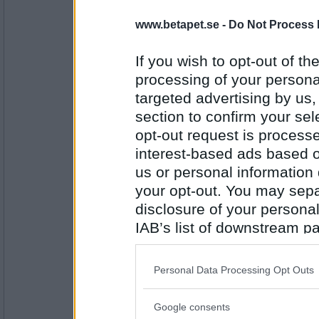
www.betapet.se -
Do Not Process 
6972mona
- Ej medlem längre
youtu.be/2SBsNJvN1ws
If you wish to opt-out of the
processing of your personal
targeted advertising by us
Antal inlägg:
9234
section to confirm your sel
opt-out request is proces
brazzlefrat
- Ej medlem längre
Marie Fredriksson - Tro
interest-based ads based o
www.youtube.com/watc...Rv SDkcm0k8
us or personal information d
your opt-out. You may separ
disclosure of your personal
Antal inlägg: 277
IAB’s list of downstream pa
nitrometan
also be disclosed by us to 
youtu.be/ZsuUHbjXA7Q
Downstream Participants
th
Personal Data Processing Opt Outs
third parties.
Google consents
Antal inlägg:
Please note that this web
3740