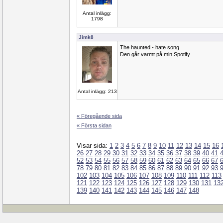
Antal inlägg:
1798
Jimk8
The haunted - hate song
Den går varmt på min Spotify
Antal inlägg: 213
« Föregående sida
« Första sidan
Visar sida:
1
2
3
4
5
6
7
8
9
10
11
12
13
14
15
16
26
27
28
29
30
31
32
33
34
35
36
37
38
39
40
41
52
53
54
55
56
57
58
59
60
61
62
63
64
65
66
67
78
79
80
81
82
83
84
85
86
87
88
89
90
91
92
93
102
103
104
105
106
107
108
109
110
111
112
113
121
122
123
124
125
126
127
128
129
130
131
13
139
140
141
142
143
144
145
146
147
148