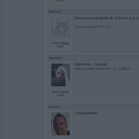
9234
Mollee3
Beroendeframkallande låt. Och hon är ju 
youtu.be/oygrmJFKYZY
Antal inlägg:
1557
Nachteis
Balmorhea - Coahuila
www.youtube.com/watc...cF Jufj9q2c
Antal inlägg:
1426
gustam
Creepypodden