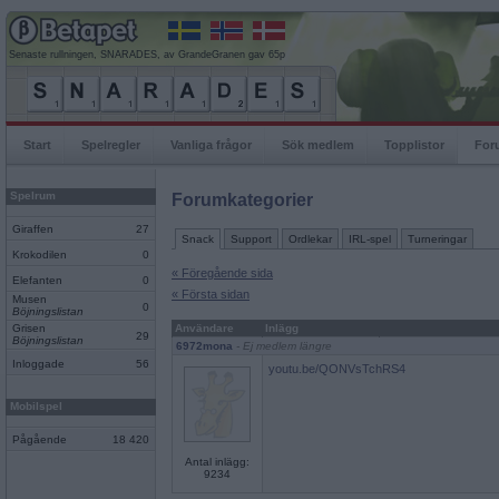
Senaste rullningen, SNARADES, av GrandeGranen gav 65p
Start
Spelregler
Vanliga frågor
Sök medlem
Topplistor
For
Spelrum
Forumkategorier
Giraffen
27
Snack
Support
Ordlekar
IRL-spel
Turneringar
Krokodilen
0
« Föregående sida
Elefanten
0
« Första sidan
Musen
0
Böjningslistan
Grisen
Användare
Inlägg
29
Böjningslistan
6972mona
- Ej medlem längre
Inloggade
56
youtu.be/QONVsTchRS4
Mobilspel
Pågående
18 420
Antal inlägg:
9234