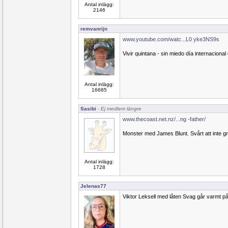
Antal inlägg:
2146
remvanrijn
www.youtube.com/watc...L0 yke3NS9s
Vivir quintana - sin miedo día internacional
Antal inlägg:
16685
Sasibi
- Ej medlem längre
www.thecoast.net.nz/...ng -father/
Monster med James Blunt. Svårt att inte grå
Antal inlägg:
1728
Jelenas77
Viktor Leksell med låten Svag går varmt på 