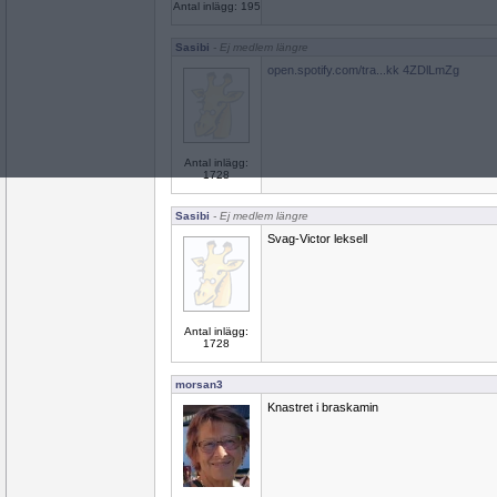
Antal inlägg: 195
Sasibi
- Ej medlem längre
open.spotify.com/tra...kk 4ZDlLmZg
Antal inlägg:
1728
Sasibi
- Ej medlem längre
Svag-Victor leksell
Antal inlägg:
1728
morsan3
Knastret i braskamin