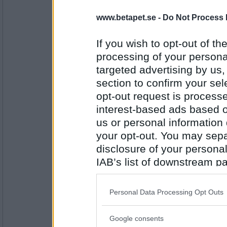
SmålandsMira
Jag är sådär sugen på att åka till Sthlm öve
www.betapet.se -
Do Not Process 
If you wish to opt-out of the
processing of your personal
Antal inlägg:
22535
targeted advertising by us
section to confirm your sel
Sasibi
- Ej medlem längre
opt-out request is proces
Jag är nyfiken
interest-based ads based o
Och välkommen Kim-81
us or personal information d
your opt-out. You may separ
Antal inlägg:
1728
disclosure of your personal
IAB’s list of downstream pa
SmålandsMira
also be disclosed by us to 
Jag är på väg mot Sthlm
Downstream Participants
th
Personal Data Processing Opt Outs
third parties.
Google consents
Antal inlägg:
Please note that this web
22535