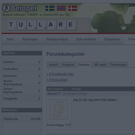
Senaste rullningen, TUllARE, av Marran1955 gav 70p
Start
Spelregler
Vanliga frågor
Sök medlem
Topplistor
For
Spelrum
Forumkategorier
Giraffen
1
Snack
Support
Ordlekar
IRL-spel
Turneringar
Krokodilen
0
« Föregående sida
Elefanten
0
« Första sidan
Musen
0
Böjningslistan
Grisen
Användare
Inlägg
1
Böjningslistan
Naomi77
- Ej medlem längre
Inloggade
2
Jag är på väg hem från jobbet...
Mobilspel
Pågående
18 436
Antal inlägg: 773