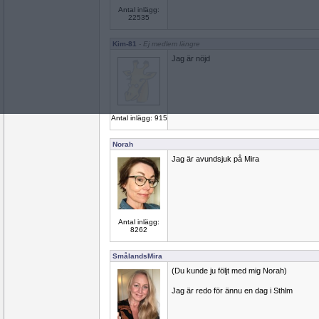
Antal inlägg:
22535
Kim-81
- Ej medlem längre
Jag är nöjd
Antal inlägg: 915
Norah
Jag är avundsjuk på Mira
Antal inlägg:
8262
SmålandsMira
(Du kunde ju följt med mig Norah)
Jag är redo för ännu en dag i Sthlm