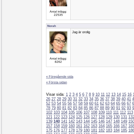
Antal inlägg:
22535
Norah
Jag är orolig
Antal inlägg:
8262
« Föregående sida
« Första sidan
Visar sida:
1
2
3
4
5
6
7
8
9
10
11
12
13
14
15
16
26
27
28
29
30
31
32
33
34
35
36
37
38
39
40
41
52
53
54
55
56
57
58
59
60
61
62
63
64
65
66
67
78
79
80
81
82
83
84
85
86
87
88
89
90
91
92
93
102
103
104
105
106
107
108
109
110
111
112
113
121
122
123
124
125
126
127
128
129
130
131
13
139
140
141
142
143
144
145
146
147
148
149
15
157
158
159
160
161
162
163
164
165
166
167
16
175
176
177
178
179
180
181
182
183
184
185
18