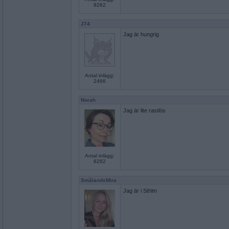
8262
J74
Jag är hungrig
Antal inlägg:
2466
Norah
Jag är lite rastlös
Antal inlägg:
8262
SmålandsMira
Jag är i Sthlm