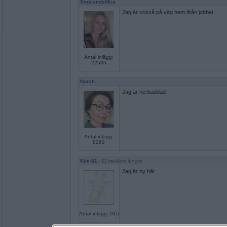
SmålandsMira
Jag är också på väg hem ifrån jobbet
Antal inlägg:
22535
Norah
Jag är nerbäddad
Antal inlägg:
8262
Kim-81
- Ej medlem längre
Jag är ny här
Antal inlägg: 915