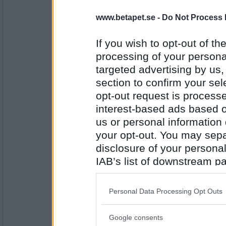
www.betapet.se -
Do Not Process 
Mormodern49
Är det mandelmassa gillar jag dem
If you wish to opt-out of the
processing of your personal
targeted advertising by us
Antal inlägg:
8354
section to confirm your sel
opt-out request is proces
SmålandsMira
interest-based ads based o
Jag är nöjd att jag hunnit julhandla det mest
us or personal information d
your opt-out. You may separ
disclosure of your personal
Antal inlägg:
22535
IAB’s list of downstream pa
also be disclosed by us to 
prinskörv
Downstream Participants
th
Jag är inte riktigt klok.å
Personal Data Processing Opt Outs
third parties.
Google consents
Please note that this web