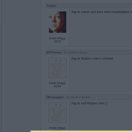
Tindris
Jag är vaken och trivs med musikhjälpen 
Antal inlägg:
3510
6972mona
- Ej medlem längre
Jag är förtjust i merci choklad
Antal inlägg:
9234
Härejagigen
- Ej medlem längre
Jag är oxå förtjust i den :)
Antal inlägg:
1888