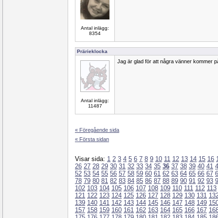
Antal inlägg:
8354
Prärieklocka
Jag är glad för att några vänner kommer p
Antal inlägg:
11487
« Föregående sida
« Första sidan
Visar sida:
1
2
3
4
5
6
7
8
9
10
11
12
13
14
15
16
26
27
28
29
30
31
32
33
34
35
36
37
38
39
40
41
52
53
54
55
56
57
58
59
60
61
62
63
64
65
66
67
78
79
80
81
82
83
84
85
86
87
88
89
90
91
92
93
102
103
104
105
106
107
108
109
110
111
112
113
121
122
123
124
125
126
127
128
129
130
131
13
139
140
141
142
143
144
145
146
147
148
149
15
157
158
159
160
161
162
163
164
165
166
167
16
175
176
177
178
179
180
181
182
183
184
185
18