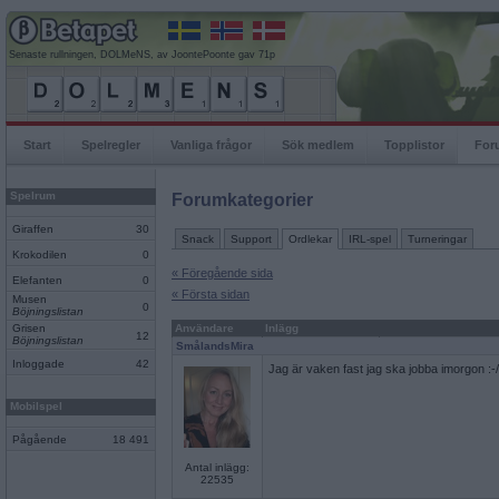
Senaste rullningen, DOLMeNS, av JoontePoonte gav 71p
Start
Spelregler
Vanliga frågor
Sök medlem
Topplistor
For
Spelrum
Forumkategorier
Giraffen
30
Snack
Support
Ordlekar
IRL-spel
Turneringar
Krokodilen
0
« Föregående sida
Elefanten
0
« Första sidan
Musen
0
Böjningslistan
Grisen
Användare
Inlägg
12
Böjningslistan
SmålandsMira
Inloggade
42
Jag är vaken fast jag ska jobba imorgon :-/
Mobilspel
Pågående
18 491
Antal inlägg:
22535