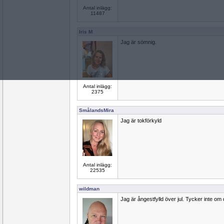
Antal inlägg:
11487
Iris M
Jag är sömnig.
Antal inlägg:
2375
SmålandsMira
Jag är tokförkyld
Antal inlägg:
22535
wildman
Jag är ångestfylld över jul. Tycker inte om