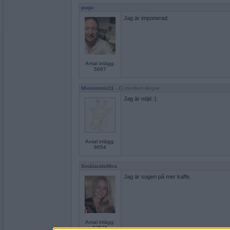
pogu
Jag är imponerad
Antal inlägg:
5687
Miominmio11
- Ej medlem längre
Jag är nöjd :)
Antal inlägg:
9654
SmålandsMira
Jag är sugen på mer kaffe.
Antal inlägg:
22535