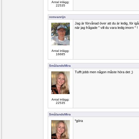
Antal inlägg:
22535
remvanrijn
Jag är förvånad över att du är ledig, för igå
när jag frågade " vill du vara ledig imorn " !
Antal inlägg:
16685
SmålandsMira
Tufft jobb men någon måste höra det ;)
Antal inlägg:
22535
SmålandsMira
*göra