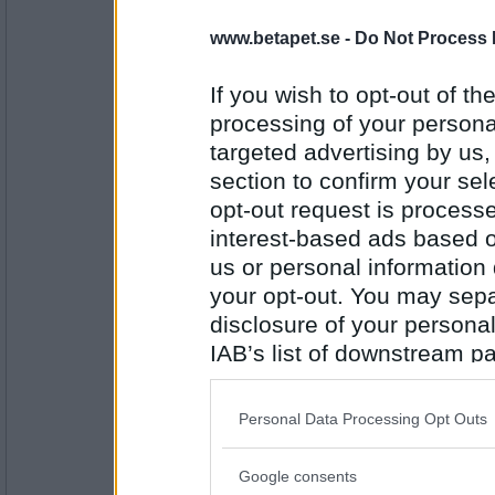
www.betapet.se -
Do Not Process 
Wulfenia
- Ej medlem längre
Jag är rastlös
If you wish to opt-out of the
processing of your personal
targeted advertising by us
Antal inlägg:
1898
section to confirm your sel
opt-out request is proces
Beata72
Jag är nybörjare på Betapet.
interest-based ads based o
us or personal information d
your opt-out. You may separ
Antal inlägg: 121
disclosure of your personal
IAB’s list of downstream pa
flamsjo
also be disclosed by us to 
Trött efter att ha kört bil hela förmiddagen
Downstream Participants
th
Personal Data Processing Opt Outs
third parties.
Google consents
Antal inlägg:
Please note that this web
2654