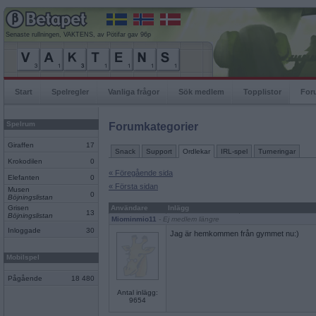
Senaste rullningen, VAKTENS, av Pötifar gav 96p
Start
Spelregler
Vanliga frågor
Sök medlem
Topplistor
For
Spelrum
Forumkategorier
Giraffen
17
Snack
Support
Ordlekar
IRL-spel
Turneringar
Krokodilen
0
« Föregående sida
Elefanten
0
« Första sidan
Musen
0
Böjningslistan
Grisen
Användare
Inlägg
13
Böjningslistan
Miominmio11
- Ej medlem längre
Inloggade
30
Jag är hemkommen från gymmet nu:)
Mobilspel
Pågående
18 480
Antal inlägg:
9654