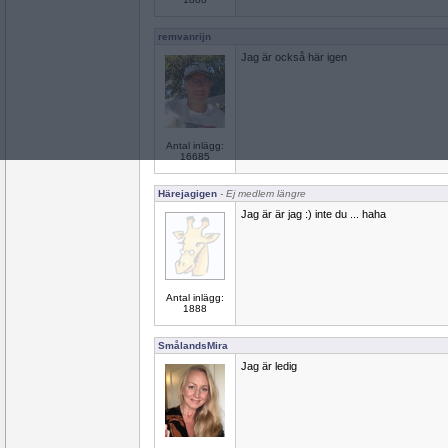
remvanrijn
Jag är också här igen
Antal inlägg:
16685
Härejagigen
- Ej medlem längre
Jag är är jag :) inte du ... haha
Antal inlägg:
1888
SmålandsMira
Jag är ledig