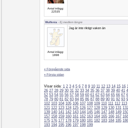
Antal inlägg:
22535
Wulfenia
- Ej medlem längre
Jag är inte riktigt vaken än
Antal inlägg:
1898
« Föregående sida
« Första sidan
Visar sida:
1
2
3
4
5
6
7
8
9
10
11
12
13
14
15
16
26
27
28
29
30
31
32
33
34
35
36
37
38
39
40
41
52
53
54
55
56
57
58
59
60
61
62
63
64
65
66
67
78
79
80
81
82
83
84
85
86
87
88
89
90
91
92
93
102
103
104
105
106
107
108
109
110
111
112
113
121
122
123
124
125
126
127
128
129
130
131
13
139
140
141
142
143
144
145
146
147
148
149
15
157
158
159
160
161
162
163
164
165
166
167
16
175
176
177
178
179
180
181
182
183
184
185
18
193
194
195
196
197
198
199