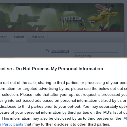
istor
Forum
Min sida
Sök i forumet
Inloggning
rneringar
Användare
et.se -
Do Not Process My Personal Information
Nästa sida »
Lösenord
Sista sidan »
to opt-out of the sale, sharing to third parties, or processing of your per
Kom ihåg mig
2022-07-26 08:29
formation for targeted advertising by us, please use the below opt-out s
Logga in
r selection. Please note that after your opt-out request is processed y
eing interest-based ads based on personal information utilized by us or
Glömt ditt lösenord?
Få ny aktiveringslänk
disclosed to third parties prior to your opt-out. You may separately opt-
losure of your personal information by third parties on the IAB’s list of
. This information may also be disclosed by us to third parties on the
IA
Betapet är gratis!
Participants
that may further disclose it to other third parties.