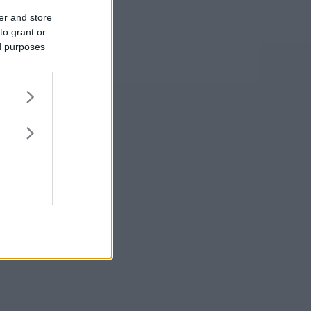
er and store
to grant or
ed purposes