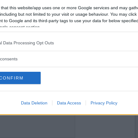
2022-07-26 09:59
Vill du bli
 that this website/app uses one or more Google services and may gath
medlem?
including but not limited to your visit or usage behaviour. You may click 
 to Google and its third-party tags to use your data for below specifi
Skapa nytt konto
ogle consent section.
l Data Processing Opt Outs
2022-07-26 10:09
fantastiska och duktiga människor jag har omkring
consents
olt över er, kram på er <3 &#128149;
CONFIRM
2022-07-26 10:12
Data Deletion
Data Access
Privacy Policy