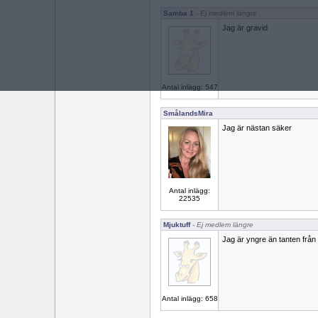
Samba 1
- Ej medlem längre
Jag är gravid
Antal inlägg: 547
SmålandsMira
Jag är nästan säker
Antal inlägg:
22535
Mjuktuff
- Ej medlem längre
Jag är yngre än tanten frå
Antal inlägg: 658