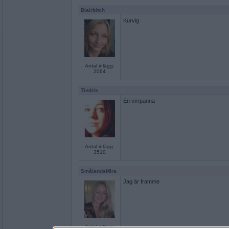
Blairbitch
Kurvig
Antal inlägg:
2064
Tindris
En virrpanna
Antal inlägg:
3510
SmålandsMira
Jag är framme
Antal inlägg: