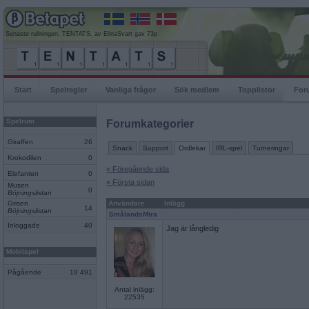
Senaste rullningen, TENTATS, av ElinaSvart gav 73p
Start
Spelregler
Vanliga frågor
Sök medlem
Topplistor
For
Spelrum
Forumkategorier
Giraffen
26
Snack
Support
Ordlekar
IRL-spel
Turneringar
Krokodilen
0
« Föregående sida
Elefanten
0
« Första sidan
Musen
0
Böjningslistan
Grisen
Användare
Inlägg
14
Böjningslistan
SmålandsMira
Inloggade
40
Jag är långledig
Mobilspel
Pågående
18 491
Antal inlägg:
22535