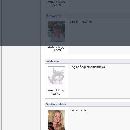
Antal inlägg:
22535
remvanrijn
Jag är mexikan
Antal inlägg:
16685
babbotina
Jag är ångermanländska
Antal inlägg:
2871
SmålandsMira
Jag är orolig