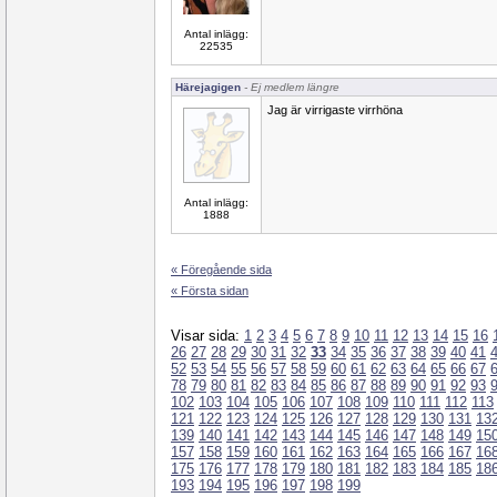
Antal inlägg:
22535
Härejagigen
- Ej medlem längre
Jag är virrigaste virrhöna
Antal inlägg:
1888
« Föregående sida
« Första sidan
Visar sida:
1
2
3
4
5
6
7
8
9
10
11
12
13
14
15
16
26
27
28
29
30
31
32
33
34
35
36
37
38
39
40
41
52
53
54
55
56
57
58
59
60
61
62
63
64
65
66
67
78
79
80
81
82
83
84
85
86
87
88
89
90
91
92
93
102
103
104
105
106
107
108
109
110
111
112
113
121
122
123
124
125
126
127
128
129
130
131
13
139
140
141
142
143
144
145
146
147
148
149
15
157
158
159
160
161
162
163
164
165
166
167
16
175
176
177
178
179
180
181
182
183
184
185
18
193
194
195
196
197
198
199