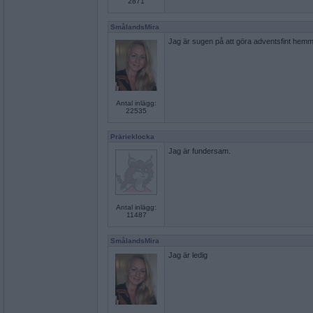
2871
SmålandsMira
Jag är sugen på att göra adventsfint hemma.
Antal inlägg:
22535
Prärieklocka
Jag är fundersam.
Antal inlägg:
11487
SmålandsMira
Jag är ledig