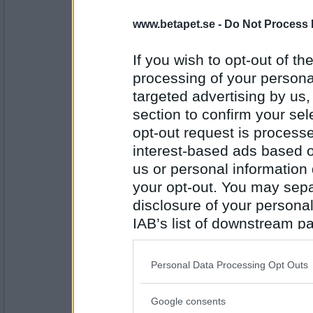
22535
www.betapet.se -
Do Not Process 
mallahager
Jag är synsk
If you wish to opt-out of the
processing of your personal
targeted advertising by us
Antal inlägg: 56
section to confirm your sel
SmålandsMira
opt-out request is proces
Jag är så trött att jag inte orkar gå och läg
interest-based ads based o
us or personal information d
your opt-out. You may separ
disclosure of your personal
Antal inlägg:
22535
IAB’s list of downstream pa
den där Mary
also be disclosed by us to 
Jag är som jag är
Downstream Participants
th
Personal Data Processing Opt Outs
third parties.
Google consents
Please note that this web
Antal inlägg: 169